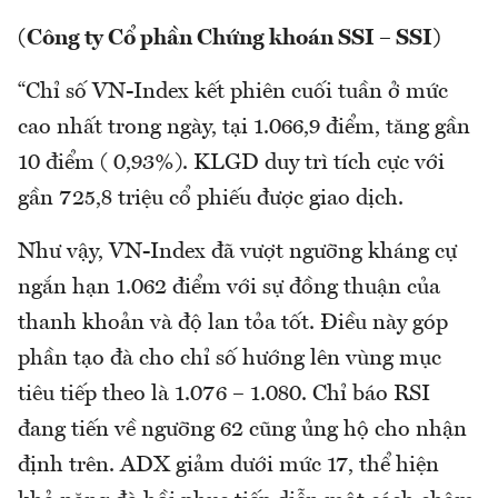
(Công ty Cổ phần Chứng khoán SSI – SSI)
“Chỉ số VN-Index kết phiên cuối tuần ở mức
cao nhất trong ngày, tại 1.066,9 điểm, tăng gần
10 điểm ( 0,93%). KLGD duy trì tích cực với
gần 725,8 triệu cổ phiếu được giao dịch.
Như vậy, VN-Index đã vượt ngưỡng kháng cự
ngắn hạn 1.062 điểm với sự đồng thuận của
thanh khoản và độ lan tỏa tốt. Điều này góp
phần tạo đà cho chỉ số hướng lên vùng mục
tiêu tiếp theo là 1.076 – 1.080. Chỉ báo RSI
đang tiến về ngưỡng 62 cũng ủng hộ cho nhận
định trên. ADX giảm dưới mức 17, thể hiện