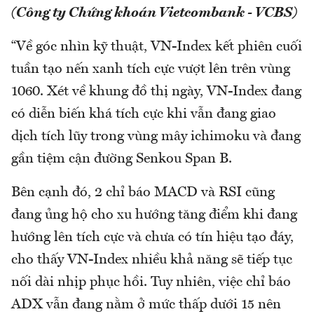
(Công ty Chứng khoán Vietcombank - VCBS)
“Về góc nhìn kỹ thuật, VN-Index kết phiên cuối
tuần tạo nến xanh tích cực vượt lên trên vùng
1060. Xét về khung đồ thị ngày, VN-Index đang
có diễn biến khá tích cực khi vẫn đang giao
dịch tích lũy trong vùng mây ichimoku và đang
gần tiệm cận đường Senkou Span B.
Bên cạnh đó, 2 chỉ báo MACD và RSI cũng
đang ủng hộ cho xu hướng tăng điểm khi đang
hướng lên tích cực và chưa có tín hiệu tạo đáy,
cho thấy VN-Index nhiều khả năng sẽ tiếp tục
nối dài nhịp phục hồi. Tuy nhiên, việc chỉ báo
ADX vẫn đang nằm ở mức thấp dưới 15 nên