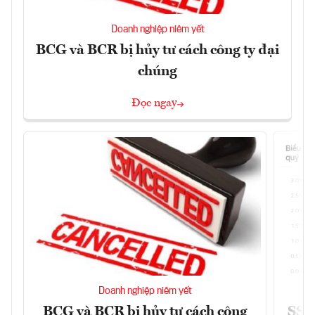
Doanh nghiệp niêm yết
BCG và BCR bị hủy tư cách công ty đại
chúng
Đọc ngay
Doanh nghiệp niêm yết
BCG và BCR bị hủy tư cách công
SSI 