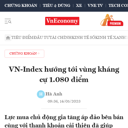
CHỨNG KHOÁN
TIÊU & DÙNG
XE
VNE TV
TECH CO
TIÊU ĐIỂM
ĐẦU TƯ
TÀI CHÍNH
KINH TẾ SỐ
KINH TẾ XANH
CHỨNG KHOÁN
VN-Index hướng tới vùng kháng
cự 1.080 điểm
Hà Anh
H
09:36, 14/05/2023
Lực mua chủ động gia tăng áp đảo bên bán
cùng với thanh khoản cải thiện đã giúp