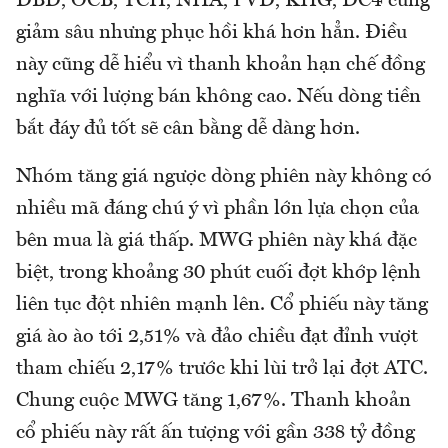
DBD, OCB, TCH, NHA, PVD, KHG, DC4 cũng
giảm sâu nhưng phục hồi khá hơn hẳn. Điều
này cũng dễ hiểu vì thanh khoản hạn chế đồng
nghĩa với lượng bán không cao. Nếu dòng tiền
bắt đáy đủ tốt sẽ cân bằng dễ dàng hơn.
Nhóm tăng giá ngược dòng phiên này không có
nhiều mã đáng chú ý vì phần lớn lựa chọn của
bên mua là giá thấp. MWG phiên này khá đặc
biệt, trong khoảng 30 phút cuối đợt khớp lệnh
liên tục đột nhiên mạnh lên. Cổ phiếu này tăng
giá ào ào tới 2,51% và đảo chiều đạt đỉnh vượt
tham chiếu 2,17% trước khi lùi trở lại đợt ATC.
Chung cuộc MWG tăng 1,67%. Thanh khoản
cổ phiếu này rất ấn tượng với gần 338 tỷ đồng