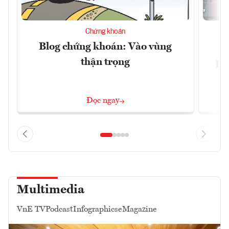
Chứng khoán
Blog chứng khoán: Vào vùng
V
thận trọng
ph
Đọc ngay
Multimedia
VnE TV
Podcast
Infographics
eMagazine