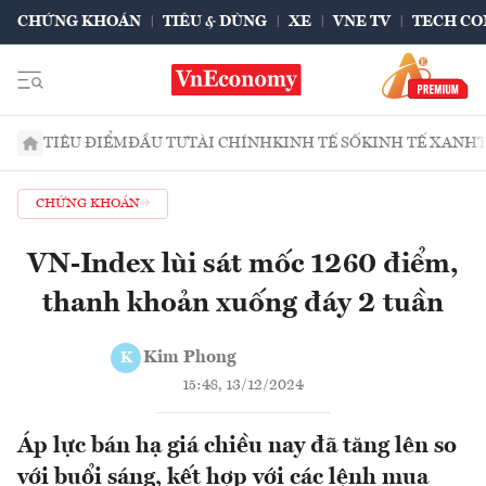
CHỨNG KHOÁN
TIÊU & DÙNG
XE
VNE TV
TECH CO
TIÊU ĐIỂM
ĐẦU TƯ
TÀI CHÍNH
KINH TẾ SỐ
KINH TẾ XANH
CHỨNG KHOÁN
VN-Index lùi sát mốc 1260 điểm,
thanh khoản xuống đáy 2 tuần
Kim Phong
K
15:48, 13/12/2024
Áp lực bán hạ giá chiều nay đã tăng lên so
với buổi sáng, kết hợp với các lệnh mua