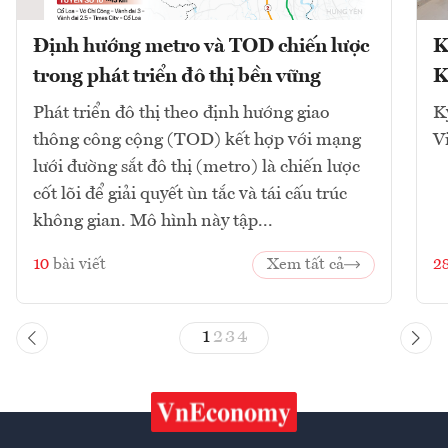
Định hướng metro và TOD chiến lược
K
trong phát triển đô thị bền vững
K
Phát triển đô thị theo định hướng giao
K
thông công cộng (TOD) kết hợp với mạng
V
lưới đường sắt đô thị (metro) là chiến lược
cốt lõi để giải quyết ùn tắc và tái cấu trúc
không gian. Mô hình này tập...
10
bài viết
Xem tất cả
2
1
2
3
4