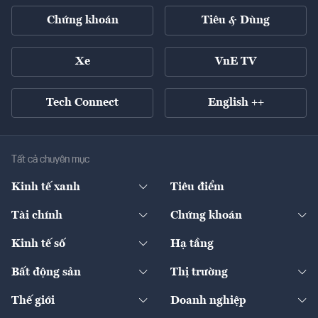
Chứng khoán
Tiêu & Dùng
Xe
VnE TV
Tech Connect
English ++
Tất cả chuyên mục
Kinh tế xanh
Tiêu điểm
Chuyển động xanh
Tài chính
Chứng khoán
Pháp lý
Ngân hàng
Doanh nghiệp niêm yết
Kinh tế số
Hạ tầng
Thương hiệu xanh
Thị trường vốn
Thị trường
Sản phẩm - Thị trường
Bất động sản
Thị trường
Diễn đàn
Thuế
Đầu tư
Tài sản số
Chính sách
Xuất nhập khẩu
Thế giới
Doanh nghiệp
Bảo hiểm
Quốc tế
Dịch vụ số
Thị trường
Khung pháp lý