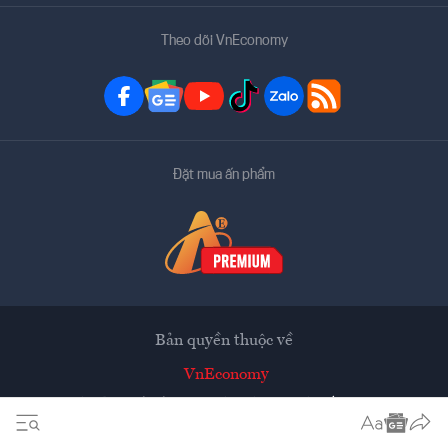
Theo dõi VnEconomy
Đặt mua ấn phẩm
Bản quyền thuộc về
VnEconomy
Tạp chí điện tử của Hội Khoa học Kinh tế Việt Nam
Mọi tin bài đăng lại từ website này phải có sự chấp thuận