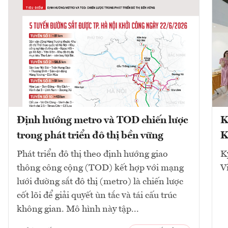
Định hướng metro và TOD chiến lược
K
trong phát triển đô thị bền vững
K
Phát triển đô thị theo định hướng giao
K
thông công cộng (TOD) kết hợp với mạng
V
lưới đường sắt đô thị (metro) là chiến lược
cốt lõi để giải quyết ùn tắc và tái cấu trúc
không gian. Mô hình này tập...