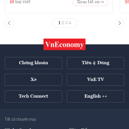
10
bài viết
Xem tất cả
2
1
2
3
4
Chứng khoán
Tiêu & Dùng
Xe
VnE TV
Tech Connect
English ++
Tất cả chuyên mục