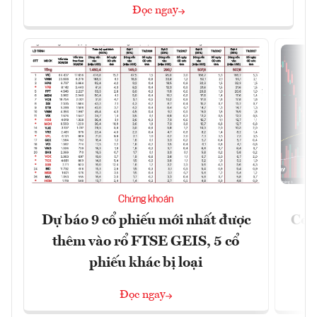
Đọc ngay
Chứng khoán
Dự báo 9 cổ phiếu mới nhất được
Có t
thêm vào rổ FTSE GEIS, 5 cổ
phiếu khác bị loại
Đọc ngay