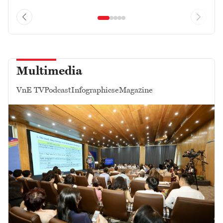
Multimedia
VnE TV
Podcast
Infographics
eMagazine