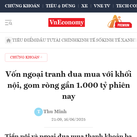
CHỨNG KHOÁN
TIÊU & DÙNG
XE
VNE TV
TECH CO
TIÊU ĐIỂM
ĐẦU TƯ
TÀI CHÍNH
KINH TẾ SỐ
KINH TẾ XANH
CHỨNG KHOÁN
Vốn ngoại tranh đua mua với khối
nội, gom ròng gần 1.000 tỷ phiên
nay
Thu Minh
T
21:09, 16/06/2025
Tiền nội và ngoại đua mua thanh khoản ba