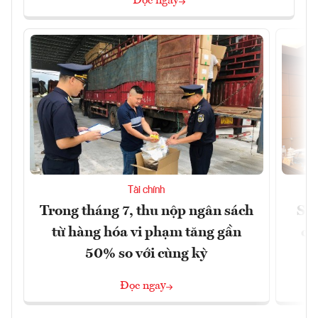
Đọc ngay
Tài chính
Trong tháng 7, thu nộp ngân sách
Sửa
từ hàng hóa vi phạm tăng gần
ca
50% so với cùng kỳ
Đọc ngay