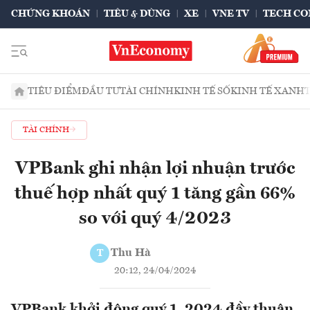
CHỨNG KHOÁN
TIÊU & DÙNG
XE
VNE TV
TECH CO
TIÊU ĐIỂM
ĐẦU TƯ
TÀI CHÍNH
KINH TẾ SỐ
KINH TẾ XANH
TÀI CHÍNH
VPBank ghi nhận lợi nhuận trước
thuế hợp nhất quý 1 tăng gần 66%
so với quý 4/2023
Thu Hà
T
20:12, 24/04/2024
VPBank khởi động quý 1, 2024 đầy thuận