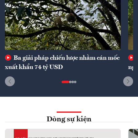
Ba giải pháp chiến lược nhằm cán mốc
xuất khẩu 74 tỷ USD
ngu
Dòng sự kiện