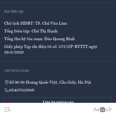
Nhà
Ban Biên tập
Ẩm thực
Chủ tịch HĐBT: TS. Chử Văn Lâm
Tổng biên tập: Chử Thị Hạnh
Tổng thư ký tòa soạn: Đào Quang Bính
Giấy phép Tạp chí điện tử số: 272/GP-BTTTT ngày
26/6/2020
Liên hệ tòa soạn
Số 96-98 Hoàng Quốc Việt, Cầu Giấy, Hà Nội
02437552050
Liên hệ quảng cáo