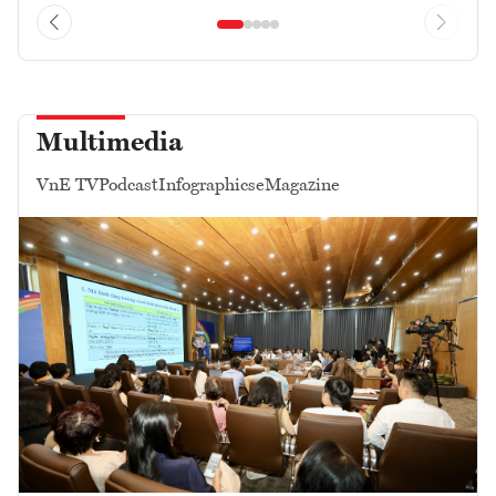
Multimedia
VnE TV
Podcast
Infographics
eMagazine