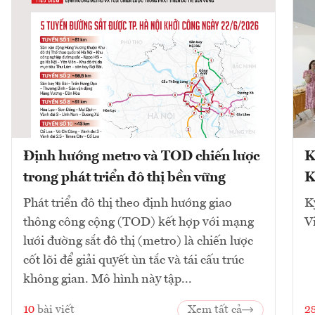
Định hướng metro và TOD chiến lược
K
trong phát triển đô thị bền vững
K
Phát triển đô thị theo định hướng giao
K
thông công cộng (TOD) kết hợp với mạng
V
lưới đường sắt đô thị (metro) là chiến lược
cốt lõi để giải quyết ùn tắc và tái cấu trúc
không gian. Mô hình này tập...
10
bài viết
Xem tất cả
2