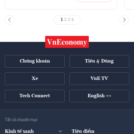
1
2
3
4
Chứng khoán
Tiêu & Dùng
Xe
VnE TV
Tech Connect
English ++
Tất cả chuyên mục
Kinh tế xanh
Tiêu điểm