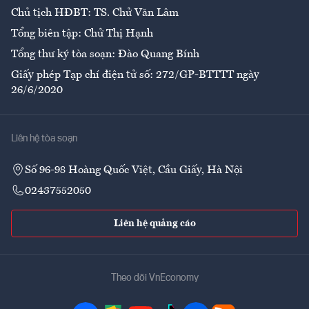
Chủ tịch HĐBT: TS. Chử Văn Lâm
Tổng biên tập: Chử Thị Hạnh
Tổng thư ký tòa soạn: Đào Quang Bính
Giấy phép Tạp chí điện tử số: 272/GP-BTTTT ngày
26/6/2020
Liên hệ tòa soạn
Số 96-98 Hoàng Quốc Việt, Cầu Giấy, Hà Nội
02437552050
Liên hệ quảng cáo
Theo dõi VnEconomy