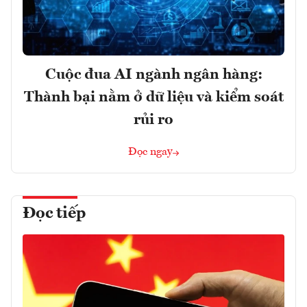
Cuộc đua AI ngành ngân hàng:
Thành bại nằm ở dữ liệu và kiểm soát
rủi ro
Đọc ngay
Đọc tiếp