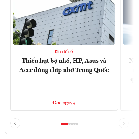
Kinh tế số
Thiếu hụt bộ nhớ, HP, Asus và
Ngâ
Acer dùng chip nhớ Trung Quốc
nề
quả
Đọc ngay