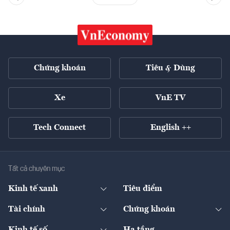
Chứng khoán
Tiêu & Dùng
Xe
VnE TV
Tech Connect
English ++
Tất cả chuyên mục
Kinh tế xanh
Tiêu điểm
Chuyển động xanh
Tài chính
Chứng khoán
Pháp lý
Ngân hàng
Doanh nghiệp niêm yết