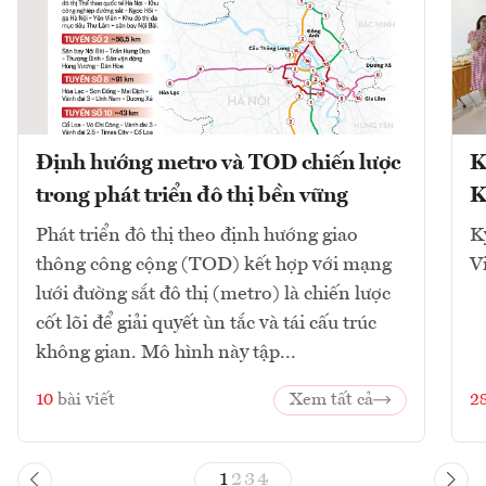
Định hướng metro và TOD chiến lược
K
trong phát triển đô thị bền vững
K
Phát triển đô thị theo định hướng giao
K
thông công cộng (TOD) kết hợp với mạng
V
lưới đường sắt đô thị (metro) là chiến lược
cốt lõi để giải quyết ùn tắc và tái cấu trúc
không gian. Mô hình này tập...
10
bài viết
Xem tất cả
2
1
2
3
4