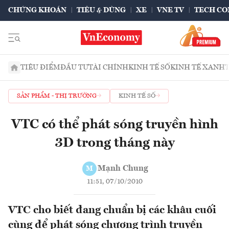
CHỨNG KHOÁN
TIÊU & DÙNG
XE
VNE TV
TECH CO
TIÊU ĐIỂM
ĐẦU TƯ
TÀI CHÍNH
KINH TẾ SỐ
KINH TẾ XANH
SẢN PHẨM - THỊ TRƯỜNG
KINH TẾ SỐ
VTC có thể phát sóng truyền hình
3D trong tháng này
Mạnh Chung
M
11:51, 07/10/2010
VTC cho biết đang chuẩn bị các khâu cuối
cùng để phát sóng chương trình truyền