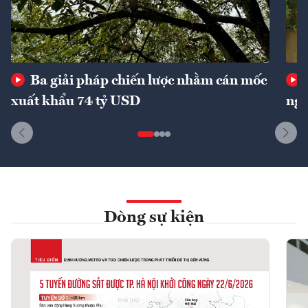
Ba giải pháp chiến lược nhằm cán mốc
xuất khẩu 74 tỷ USD
ngu
Dòng sự kiện