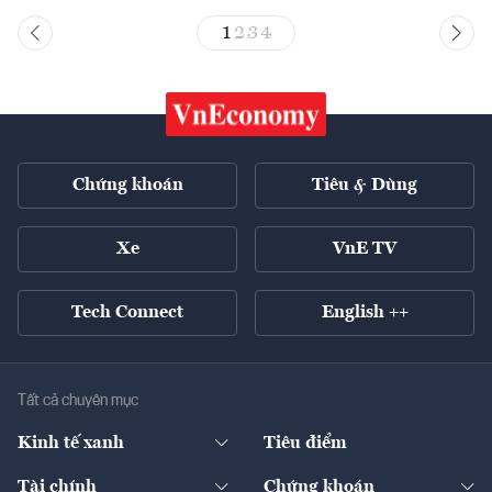
1
2
3
4
Chứng khoán
Tiêu & Dùng
Xe
VnE TV
Tech Connect
English ++
Tất cả chuyên mục
Kinh tế xanh
Tiêu điểm
Chuyển động xanh
Tài chính
Chứng khoán