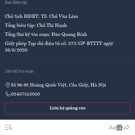
Ban Biên tập
Ẩm thực
Chủ tịch HĐBT: TS. Chử Văn Lâm
Tổng biên tập: Chử Thị Hạnh
Tổng thư ký tòa soạn: Đào Quang Bính
Giấy phép Tạp chí điện tử số: 272/GP-BTTTT ngày
26/6/2020
Liên hệ tòa soạn
Số 96-98 Hoàng Quốc Việt, Cầu Giấy, Hà Nội
02437552050
Liên hệ quảng cáo
Theo dõi VnEconomy