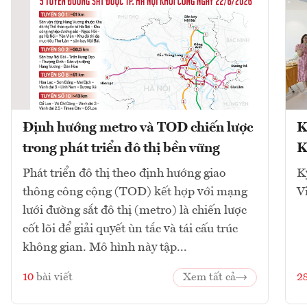
Định hướng metro và TOD chiến lược
K
trong phát triển đô thị bền vững
K
Phát triển đô thị theo định hướng giao
K
thông công cộng (TOD) kết hợp với mạng
V
lưới đường sắt đô thị (metro) là chiến lược
cốt lõi để giải quyết ùn tắc và tái cấu trúc
không gian. Mô hình này tập...
10
bài viết
Xem tất cả
2