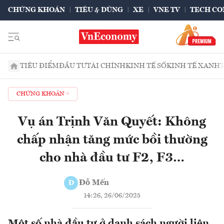
CHỨNG KHOÁN
TIÊU & DÙNG
XE
VNE TV
TECH CO
TIÊU ĐIỂM
ĐẦU TƯ
TÀI CHÍNH
KINH TẾ SỐ
KINH TẾ XANH
CHỨNG KHOÁN
Vụ án Trịnh Văn Quyết: Không
chấp nhận tăng mức bồi thường
cho nhà đầu tư F2, F3…
Đỗ Mến
Đ
14:26, 26/06/2025
Một số nhà đầu tư ở danh sách người liên