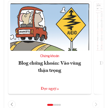
Chứng khoán
Blog chứng khoán: Vào vùng
Dự 
thận trọng
t
Đọc ngay