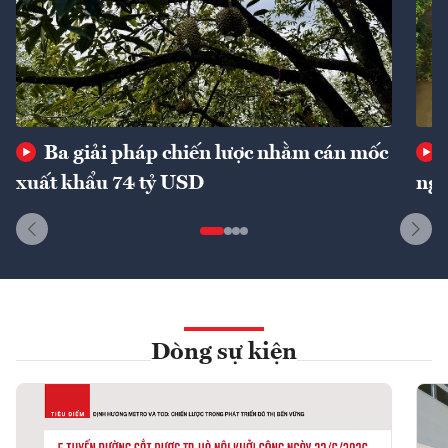
Ba giải pháp chiến lược nhằm cán mốc
xuất khẩu 74 tỷ USD
ngu
Dòng sự kiện