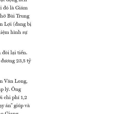
ạt động liên
i đó là Giám
 nhờ Bùi Trung
n Lợi (đang bị
hiệm hình sự
đòi lại tiền.
 đương 23,5 tỷ
ần Văn Long,
áp lý. Ông
 chi phí 1,2
y án” giúp và