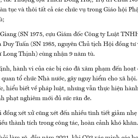
, tức Thượng tọa Thích Đồng Huệ, Trụ trì Chùa Nô
n tục và thôi tất cả các chức vụ trong Giáo hội Phậ
ù;
Giang (SN 1975, cựu Giám đốc Công ty Luật TNHH
à Duy Tuấn (SN 1985, nguyên Chủ tịch Hội đồng tư
ư Long Thịnh) cùng nhận 9 năm tù.
ịnh, hành vi của các bị cáo đã xâm phạm đến hoạt
 quan tổ chức Nhà nước, gây nguy hiểm cho xã hội.
c, hiểu biết về pháp luật, nhưng vẫn thực hiện hàn
nh phạt nghiêm mới đủ sức răn đe.
 đồng xét xử cũng xét đến nhiều tình tiết giảm nhẹ 
iều thành tích trong công tác, hoàn cảnh khó khă