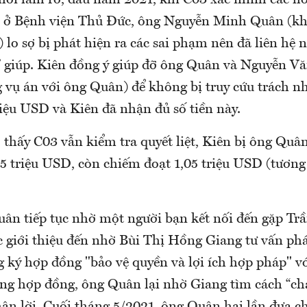
 hỏi làm rõ, đầu năm 2021, khi C03 xác minh các ho
 ở Bệnh viện Thủ Đức, ông Nguyễn Minh Quân (kh
 lo sợ bị phát hiện ra các sai phạm nên đã liên hệ
” giúp. Kiên đồng ý giúp đỡ ông Quân và Nguyễn Vă
 vụ án với ông Quân) để không bị truy cứu trách n
triệu USD và Kiên đã nhận đủ số tiền này.
thấy C03 vẫn kiểm tra quyết liệt, Kiên bị ông Quân 
15 triệu USD, còn chiếm đoạt 1,05 triệu USD (tương
uân tiếp tục nhờ một người bạn kết nối đến gặp Tr
c giới thiệu đến nhờ Bùi Thị Hồng Giang tư vấn ph
ký hợp đồng "bảo vệ quyền và lợi ích hợp pháp" với
ong hợp đồng, ông Quân lại nhờ Giang tìm cách “chạ