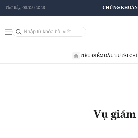
Thứ Bảy, 08/08/2026
CHỨNG KHOÁN
TIÊU ĐIỂM
ĐẦU TƯ
TÀI CH
Vụ giám 