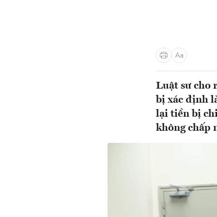
Luật sư cho 
bị xác định l
lại tiền bị c
không chấp n