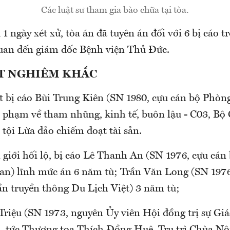
Các luật sư tham gia bào chữa tại tòa.
 1 ngày xét xử, tòa án đã tuyên án đối với 6 bị cáo t
quan đến giám đốc Bệnh viện Thủ Đức.
T NGHIÊM KHẮC
t bị cáo Bùi Trung Kiên (SN 1980, cựu cán bộ Phòn
ội phạm về tham nhũng, kinh tế, buôn lậu - C03, B
 tội Lừa đảo chiếm đoạt tài sản.
giới hối lộ, bị cáo Lê Thanh An (SN 1976, cựu cán
an) lĩnh mức án 6 năm tù; Trần Văn Long (SN 197
ần truyền thông Du Lịch Việt) 3 năm tù;
riệu (SN 1973, nguyên Ủy viên Hội đồng trị sự Giá