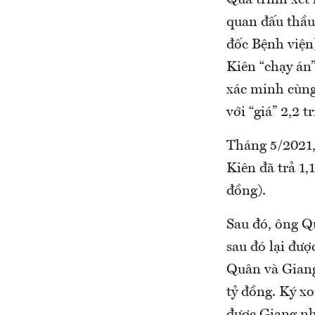
Quá trình xét
quan đấu thầu
đốc Bệnh viện)
Kiên “chạy án
xác minh cùng
với “giá” 2,2 
Tháng 5/2021, 
Kiên đã trả 1,
đồng).
Sau đó, ông Q
sau đó lại đượ
Quân và Giang 
tỷ đồng. Ký x