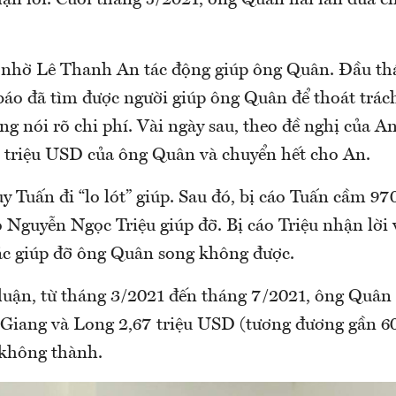
ận lời. Cuối tháng 5/2021, ông Quân hai lần đưa c
 nhờ Lê Thanh An tác động giúp ông Quân. Đầu th
báo đã tìm được người giúp ông Quân để thoát trá
g nói rõ chi phí. Vài ngày sau, theo đề nghị của A
 triệu USD của ông Quân và chuyển hết cho An.
 Tuấn đi “lo lót” giúp. Sau đó, bị cáo Tuấn cầm 9
 Nguyễn Ngọc Triệu giúp đỡ. Bị cáo Triệu nhận lời v
c giúp đỡ ông Quân song không được.
 luận, từ tháng 3/2021 đến tháng 7/2021, ông Quân 
 Giang và Long 2,67 triệu USD (tương đương gần 60
 không thành.