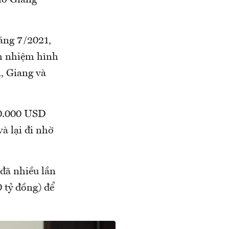
ho Giang
áng 7/2021,
ch nhiệm hình
n, Giang và
70.000 USD
à lại đi nhờ
đã nhiều lần
 tỷ đồng) để