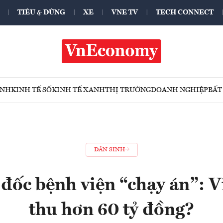
TIÊU & DÙNG
XE
VNE TV
TECH CONNECT
ÍNH
KINH TẾ SỐ
KINH TẾ XANH
THỊ TRƯỜNG
DOANH NGHIỆP
BẤT
DÂN SINH
đốc bệnh viện “chạy án”: Vì
thu hơn 60 tỷ đồng?