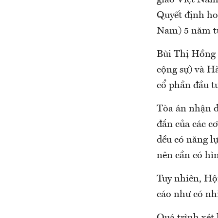
giáo Việt Nam
Quyết định hoà
Nam) 5 năm t
Bùi Thị Hồng 
cộng sự) và H
cổ phần đầu t
Tòa án nhận đ
đắn của các cơ
đều có năng lự
nên cần có hì
Tuy nhiên, Hội
cáo như có nh