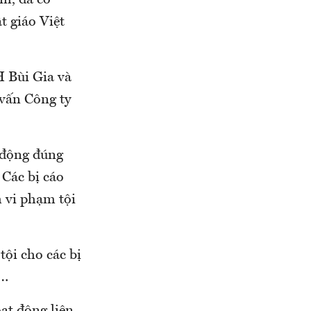
m, đã có
t giáo Việt
 Bùi Gia và
 vấn Công ty
 động đúng
 Các bị cáo
h vi phạm tội
tội cho các bị
n…