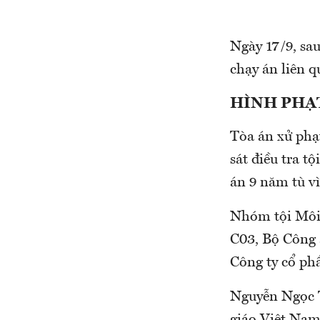
Ngày 17/9, sau
chạy án liên 
HÌNH PHẠ
Tòa án xử phạ
sát điều tra t
án 9 năm tù vì
Nhóm tội Môi 
C03, Bộ Công 
Công ty cổ ph
Nguyễn Ngọc T