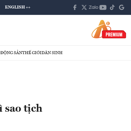
ENGLISH ++
 ĐỘNG SẢN
THẾ GIỚI
DÂN SINH
 sao tịch