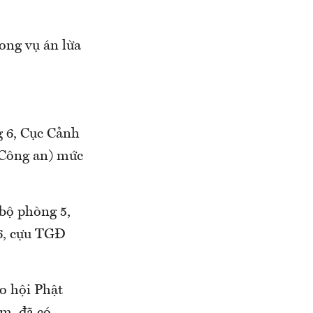
rong vụ án lừa
g 6, Cục Cảnh
ộ Công an) mức
 bộ phòng 5,
6, cựu TGĐ
o hội Phật