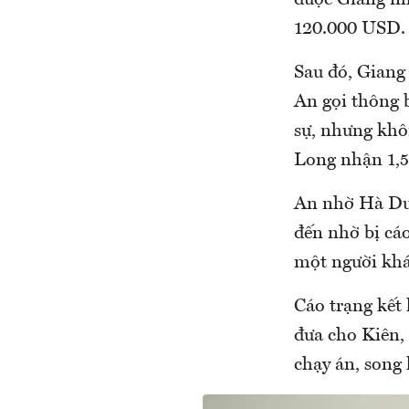
được Giang nh
120.000 USD.
Sau đó, Giang
An gọi thông 
sự, nhưng khôn
Long nhận 1,5
An nhờ Hà Duy
đến nhờ bị cáo
một người khá
Cáo trạng kết
đưa cho Kiên,
chạy án, song