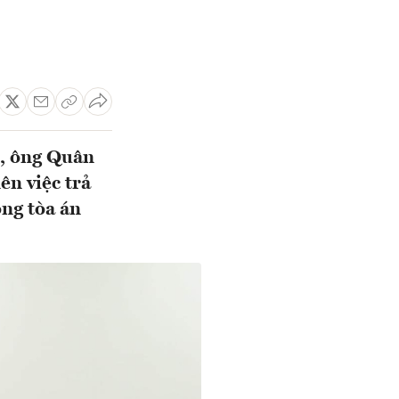
n, ông Quân
ên việc trả
ong tòa án