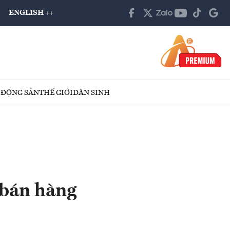
ENGLISH ++
 ĐỘNG SẢN
THẾ GIỚI
DÂN SINH
 bán hàng