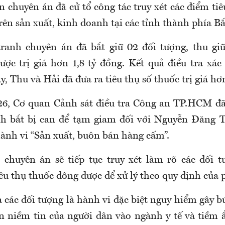
 chuyên án đã cử tổ công tác truy xét các điểm ti
rên sản xuất, kinh doanh tại các tỉnh thành phía B
tranh chuyên án đã bắt giữ 02 đối tượng, thu gi
ợc trị giá hơn 1,8 tỷ đồng. Kết quả điều tra xác
, Thu và Hải đã đưa ra tiêu thụ số thuốc trị giá hơ
6, Cơ quan Cảnh sát điều tra Công an TP.HCM đã
ệnh bắt bị can để tạm giam đối với Nguyễn Đăng 
ành vi “Sản xuất, buôn bán hàng cấm”.
, chuyên án sẽ tiếp tục truy xét làm rõ các đối 
iêu thụ thuốc đông dược để xử lý theo quy định của 
các đối tượng là hành vi đặc biệt nguy hiểm gây b
 niềm tin của người dân vào ngành y tế và tiềm 