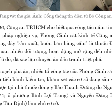
Tang vật thu giữ. Ảnh: Cổng thông tin điện tử Bộ Công an
6, Công an TP.HCM cho biết qua công tác nắm tìn
n pháp nghiệp vụ, Phòng Cảnh sát kinh tế Công
ờng dây “sản xuất, buôn bán hàng cấm” là thuốc 
quan nhiều đối tượng, hoạt động mở rộng đến nh
Từ đó, đã xác lập chuyên án đấu tranh triệt phá.
 hoạch phá án, nhiều tổ công tác của Phòng Cảnh sá
tiến hành kiểm tra, khám xét các cơ sở đang sản 
ược tại nhà thuốc đông y Bảo Thanh Đường do Ng
71; ở phường Bình Lợi Trung) và Nguyễn Đăng 
g Tân Định) làm chủ cơ sở.