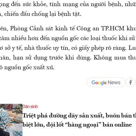
ọng đến sức khỏe, tính mạng của người bệnh, nh
, chiến đấu chống lại bệnh tật.
trên, Phòng Cảnh sát kinh tế Công an TP.HCM khu
tâm nhiều hơn đến nguồn gốc các loại thuốc khi sử
cơ sở y tế, nhà thuốc uy tín, có giấy phép rõ ràng. L
nhãn, hạn sử dụng trước khi dùng. Không mua th
õ nguồn gốc xuất xứ.
Dân sinh
Triệt phá đường dây sản xuất, buôn bán t
biệt lớn, đội lốt “hàng ngoại” bán online