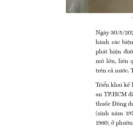
Ngày 30/5/202
hành các biệ
phát hiện đư
mô lớn, liên 
trên cả nước. 
Triển khai kế
an TP.HCM đã 
thuốc Đông d
(sinh năm 19
1960; ở phườn