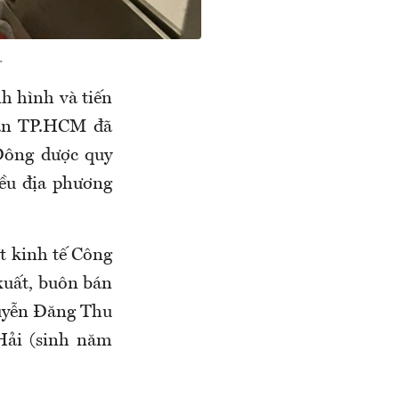
.
h hình và tiến
 an TP.HCM đã
Đông dược quy
iều địa phương
t kinh tế Công
xuất, buôn bán
uyễn Đăng Thu
Hải (sinh năm