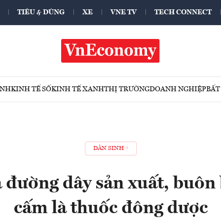
TIÊU & DÙNG
XE
VNE TV
TECH CONNECT
ÍNH
KINH TẾ SỐ
KINH TẾ XANH
THỊ TRƯỜNG
DOANH NGHIỆP
BẤT
DÂN SINH
á đường dây sản xuất, buôn
cấm là thuốc đông dược