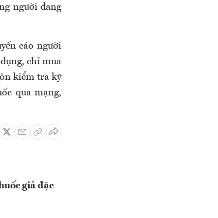
ững người đang
yến cáo người
 dụng, chỉ mua
uôn kiểm tra kỹ
uốc qua mạng,
huốc giả đặc