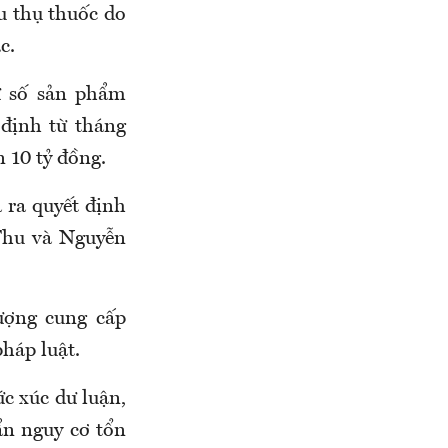
êu thụ thuốc do
ắc.
ữ số sản phẩm
 định từ tháng
n 10 tỷ đồng.
 ra quyết định
Thu và Nguyễn
tượng cung cấp
pháp luật.
ức xúc dư luận,
ẩn nguy cơ tổn