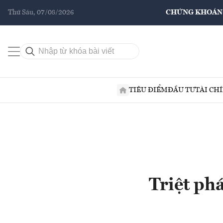
Thứ Sáu, 07/08/2026
CHỨNG KHOÁN
TIÊU ĐIỂM
ĐẦU TƯ
TÀI CH
Triệt ph