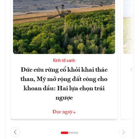
Kinh tế xanh
Đức cứu rừng cổ khỏi khai thác
Cản
than, Mỹ mở rộng đất công cho
m
khoan dầu: Hai lựa chọn trái
ngược
Đọc ngay