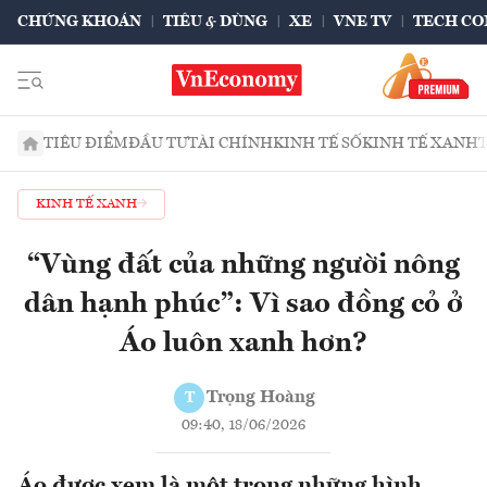
CHỨNG KHOÁN
TIÊU & DÙNG
XE
VNE TV
TECH CO
TIÊU ĐIỂM
ĐẦU TƯ
TÀI CHÍNH
KINH TẾ SỐ
KINH TẾ XANH
KINH TẾ XANH
“Vùng đất của những người nông
dân hạnh phúc”: Vì sao đồng cỏ ở
Áo luôn xanh hơn?
Trọng Hoàng
T
09:40, 18/06/2026
Áo được xem là một trong những hình