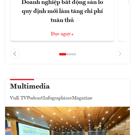
Doanh nghiệp bất động sản lo
Hà
quy định mới làm tăng chi phí
tuân thủ
Đọc ngay
Multimedia
VnE TV
Podcast
Infographics
eMagazine