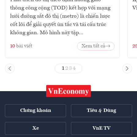
thông công cộng (TOD) kết hợp với mạng
V
lưới đường sắt đô thị (metro) là chiến lược
cốt lõi để giải quyết ùn tắc và tái cấu trúc
không gian. Mô hình này tập...
10
bài viết
Xem tất cả
2
1
2
3
4
Chứng khoán
Tiêu & Dùng
Xe
VnE TV