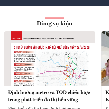
Dòng sự kiện
Định hướng metro và TOD chiến lược
K
trong phát triển đô thị bền vững
K
Phát triển đô thị theo định hướng giao
K