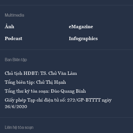
Hạ tầng
Sức khỏe
Khung pháp lý
Doanh nghiệp
Địa phương
Thị trường
Bảo hiểm
Multimedia
Sự kiện
Nhân lực
Ảnh
eMagazine
Đẹp +
An sinh
Podcast
Infographics
Giải trí
Y tế
Nhà
Ban Biên tập
Ẩm thực
Chủ tịch HĐBT: TS. Chử Văn Lâm
Tổng biên tập: Chử Thị Hạnh
Tổng thư ký tòa soạn: Đào Quang Bính
Giấy phép Tạp chí điện tử số: 272/GP-BTTTT ngày
26/6/2020
Liên hệ tòa soạn