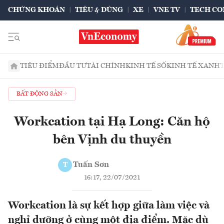
CHỨNG KHOÁN
TIÊU & DÙNG
XE
VNE TV
TECH CO
TIÊU ĐIỂM
ĐẦU TƯ
TÀI CHÍNH
KINH TẾ SỐ
KINH TẾ XANH
BẤT ĐỘNG SẢN
Workcation tại Hạ Long: Căn hộ
bên Vịnh du thuyền
Tuấn Sơn
T
16:17, 22/07/2021
Workcation là sự kết hợp giữa làm việc và
nghỉ dưỡng ở cùng một địa điểm. Mặc dù