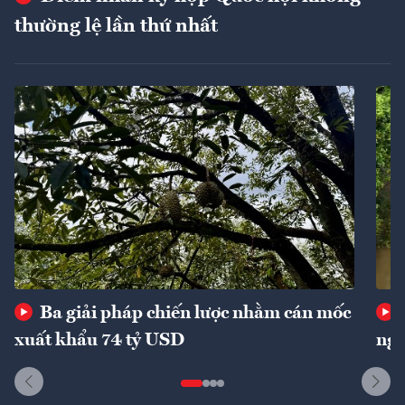
thường lệ lần thứ nhất
Ba giải pháp chiến lược nhằm cán mốc
xuất khẩu 74 tỷ USD
ngu