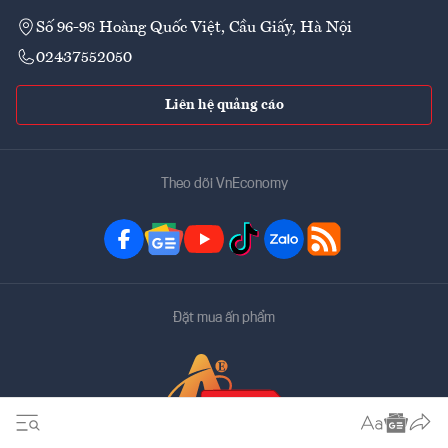
Số 96-98 Hoàng Quốc Việt, Cầu Giấy, Hà Nội
02437552050
Liên hệ quảng cáo
Theo dõi VnEconomy
Đặt mua ấn phẩm