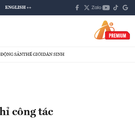
ENGLISH ++
 ĐỘNG SẢN
THẾ GIỚI
DÂN SINH
hỉ công tác