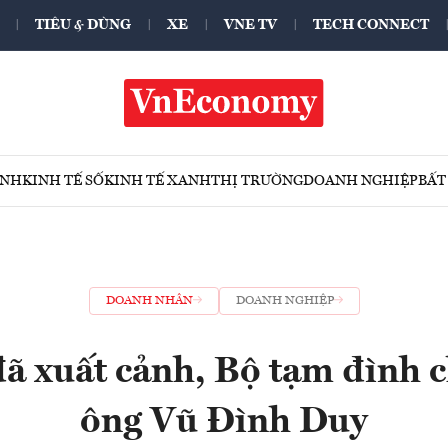
TIÊU & DÙNG
XE
VNE TV
TECH CONNECT
ÍNH
KINH TẾ SỐ
KINH TẾ XANH
THỊ TRƯỜNG
DOANH NGHIỆP
BẤT
DOANH NHÂN
DOANH NGHIỆP
ã xuất cảnh, Bộ tạm đình c
ông Vũ Đình Duy