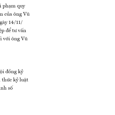
vi phạm quy
hạm của ông Vũ
gày 14/11/
ệp để tư vấn
i với ông Vũ
ội đồng kỷ
 thức kỷ luật
ịnh số