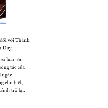
 đối với Thành
h Duy.
heo báo cáo
ông tác của
ừ ngày
g cho biết,
ảnh trở lại.