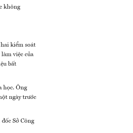
ệc không
 hai kiểm soát
 làm việc của
ệu bất
a học. Ông
một ngày trước
m đốc Sở Công