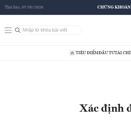
Thứ Sáu, 07/08/2026
CHỨNG KHOÁN
TIÊU ĐIỂM
ĐẦU TƯ
TÀI CH
Xác định đ