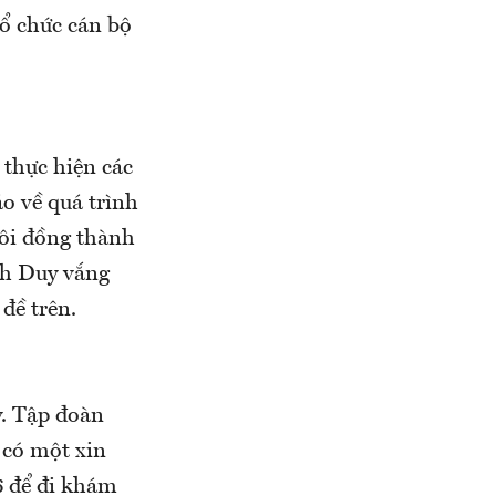
tổ chức cán bộ
 thực hiện các
áo về quá trình
Hôi đồng thành
nh Duy vắng
đề trên.
. Tập đoàn
 có một xin
6 để đi khám