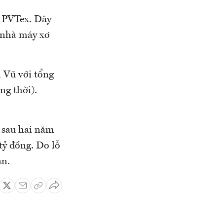
 PVTex. Đây
n nhà máy xơ
 Vũ với tổng
ng thời).
 sau hai năm
tỷ đồng. Do lỗ
ẳn.