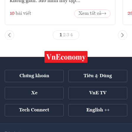
không gian. Mô hình này tập...
10
bài viết
Xem tất cả
2
1
2
3
4
Chứng khoán
Tiêu & Dùng
Xe
VnE TV
Tech Connect
English ++