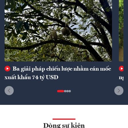
Ba giải pháp chiến lược nhằm cán mốc
xuất khẩu 74 tỷ USD
ngu
Dòng sự kiện