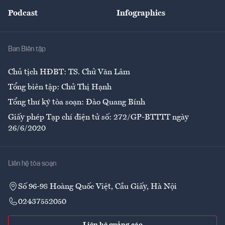
Đẹp +
An sinh
Podcast
Infographics
Giải trí
Y tế
Nhà
Ban Biên tập
Ẩm thực
Chủ tịch HĐBT: TS. Chử Văn Lâm
Tổng biên tập: Chử Thị Hạnh
Tổng thư ký tòa soạn: Đào Quang Bính
Giấy phép Tạp chí điện tử số: 272/GP-BTTTT ngày
26/6/2020
Liên hệ tòa soạn
Số 96-98 Hoàng Quốc Việt, Cầu Giấy, Hà Nội
02437552050