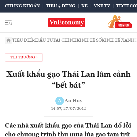
CHỨNG KHOÁN
TIÊU & DÙNG
XE
VNE TV
TECH CO
TIÊU ĐIỂM
ĐẦU TƯ
TÀI CHÍNH
KINH TẾ SỐ
KINH TẾ XANH
THỊ TRƯỜNG
Xuất khẩu gạo Thái Lan lâm cảnh
“bết bát”
An Huy
A
14:57, 27/07/2012
Các nhà xuất khẩu gạo của Thái Lan đổ lỗi
cho chương trình thu mua lúa gạo tạm trữ