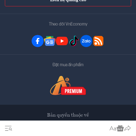
Liên hệ quảng cáo
Theo dõi VnEconomy
Đặt mua ấn phẩm
Bản quyền thuộc về
VnEconomy
Tạp chí điện tử của Hội Khoa học Kinh tế Việt Nam