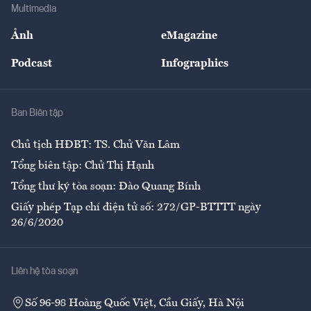
Bảo hiểm
Multimedia
Sự kiện
Nhân lực
Ảnh
eMagazine
Đẹp +
An sinh
Podcast
Infographics
Giải trí
Y tế
Nhà
Ban Biên tập
Ẩm thực
Chủ tịch HĐBT: TS. Chử Văn Lâm
Tổng biên tập: Chử Thị Hạnh
Tổng thư ký tòa soạn: Đào Quang Bính
Giấy phép Tạp chí điện tử số: 272/GP-BTTTT ngày
26/6/2020
Liên hệ tòa soạn
Số 96-98 Hoàng Quốc Việt, Cầu Giấy, Hà Nội