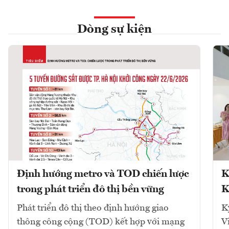
Dòng sự kiện
Định hướng metro và TOD chiến lược
K
trong phát triển đô thị bền vững
K
Phát triển đô thị theo định hướng giao
K
thông công cộng (TOD) kết hợp với mạng
V