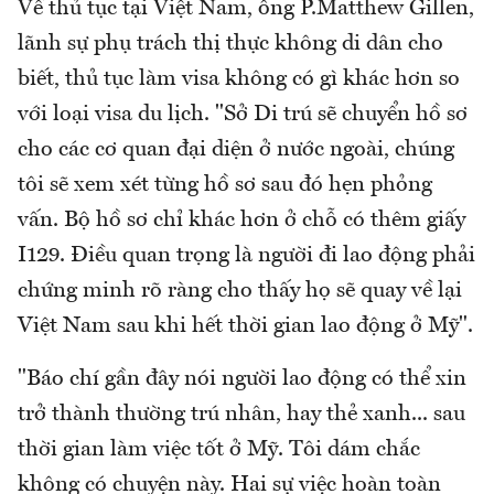
Về thủ tục tại Việt Nam, ông P.Matthew Gillen,
lãnh sự phụ trách thị thực không di dân cho
biết, thủ tục làm visa không có gì khác hơn so
với loại visa du lịch. "Sở Di trú sẽ chuyển hồ sơ
cho các cơ quan đại diện ở nước ngoài, chúng
tôi sẽ xem xét từng hồ sơ sau đó hẹn phỏng
vấn. Bộ hồ sơ chỉ khác hơn ở chỗ có thêm giấy
I129. Điều quan trọng là người đi lao động phải
chứng minh rõ ràng cho thấy họ sẽ quay về lại
Việt Nam sau khi hết thời gian lao động ở Mỹ".
"Báo chí gần đây nói người lao động có thể xin
trở thành thường trú nhân, hay thẻ xanh... sau
thời gian làm việc tốt ở Mỹ. Tôi dám chắc
không có chuyện này. Hai sự việc hoàn toàn