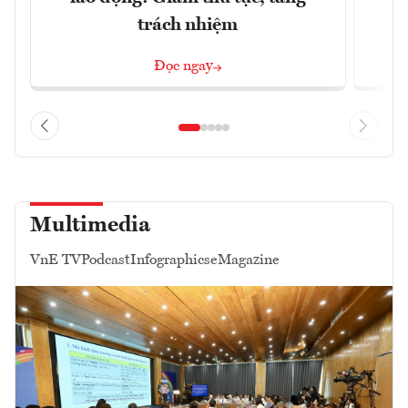
trách nhiệm
Đọc ngay
Multimedia
VnE TV
Podcast
Infographics
eMagazine