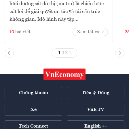
lưới đường sắt đô thị (metro) là chiến lược
cốt lõi để giải quyết ùn tắc và tái cấu trúc
không gian. Mô hình này tập...
10
bài viết
Xem tất cả
2
1
2
3
4
Chứng khoán
Tiêu & Dùng
Xe
VnE TV
Tech Connect
English ++