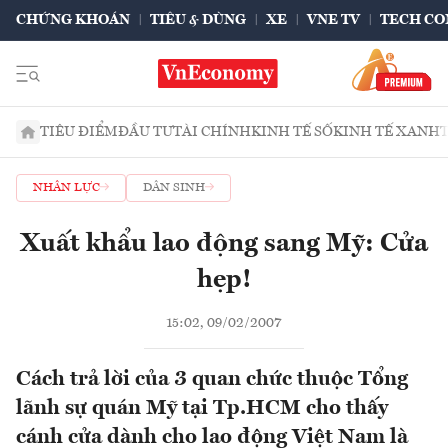
CHỨNG KHOÁN
TIÊU & DÙNG
XE
VNE TV
TECH CO
TIÊU ĐIỂM
ĐẦU TƯ
TÀI CHÍNH
KINH TẾ SỐ
KINH TẾ XANH
NHÂN LỰC
DÂN SINH
Xuất khẩu lao động sang Mỹ: Cửa
hẹp!
15:02, 09/02/2007
Cách trả lời của 3 quan chức thuộc Tổng
lãnh sự quán Mỹ tại Tp.HCM cho thấy
cánh cửa dành cho lao động Việt Nam là