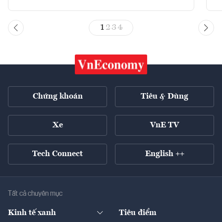
1
2
3
4
Chứng khoán
Tiêu & Dùng
Xe
VnE TV
Tech Connect
English ++
Tất cả chuyên mục
Kinh tế xanh
Tiêu điểm