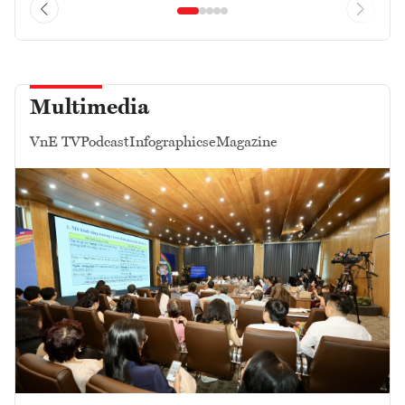
Multimedia
VnE TV
Podcast
Infographics
eMagazine