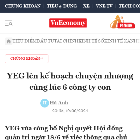
CHỨNG KHOÁN
TIÊU & DÙNG
XE
VNE TV
TECH CO
TIÊU ĐIỂM
ĐẦU TƯ
TÀI CHÍNH
KINH TẾ SỐ
KINH TẾ XANH
CHỨNG KHOÁN
YEG lên kế hoạch chuyện nhượng
cùng lúc 6 công ty con
Hà Anh
H
20:35, 19/06/2024
YEG vừa công bố Nghị quyết Hội đồng
quản trị ngày 18/6 về việc thông qua chủ