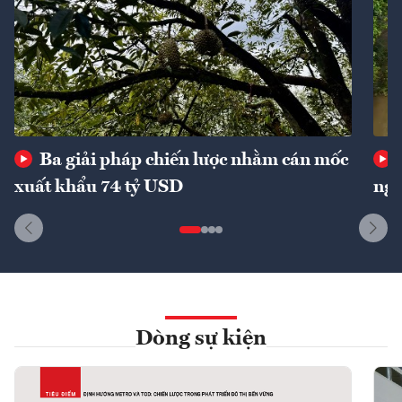
Ba giải pháp chiến lược nhằm cán mốc
xuất khẩu 74 tỷ USD
ngu
Dòng sự kiện