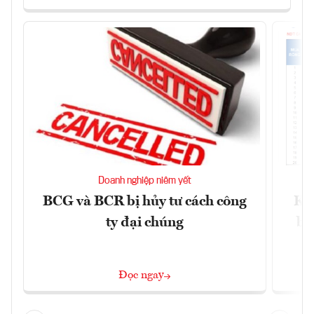
Doanh nghiệp niêm yết
BCG và BCR bị hủy tư cách công
Kh
ty đại chúng
ba
Đọc ngay