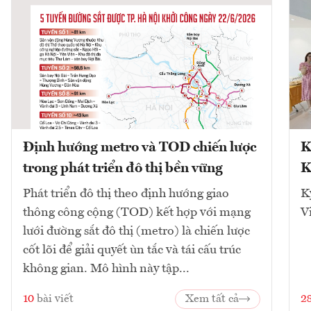
Định hướng metro và TOD chiến lược
K
trong phát triển đô thị bền vững
K
Phát triển đô thị theo định hướng giao
K
thông công cộng (TOD) kết hợp với mạng
V
lưới đường sắt đô thị (metro) là chiến lược
cốt lõi để giải quyết ùn tắc và tái cấu trúc
không gian. Mô hình này tập...
10
bài viết
Xem tất cả
2