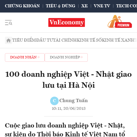
CHỨNG KHOÁN
TIÊU & DÙNG
XE
VNE TV
TECH CO
TIÊU ĐIỂM
ĐẦU TƯ
TÀI CHÍNH
KINH TẾ SỐ
KINH TẾ XANH
DOANH NHÂN
DOANH NGHIỆP
100 doanh nghiệp Việt - Nhật giao
lưu tại Hà Nội
Chung Tuấn
C
10:11, 20/06/2013
Cuộc giao lưu doanh nghiệp Việt - Nhật,
sự kiện do Thời báo Kinh tế Việt Nam tổ