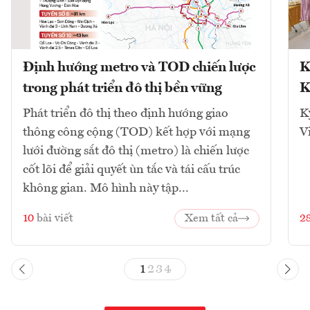
Định hướng metro và TOD chiến lược
K
trong phát triển đô thị bền vững
K
Phát triển đô thị theo định hướng giao
K
thông công cộng (TOD) kết hợp với mạng
V
lưới đường sắt đô thị (metro) là chiến lược
cốt lõi để giải quyết ùn tắc và tái cấu trúc
không gian. Mô hình này tập...
10
bài viết
Xem tất cả
2
1
2
3
4