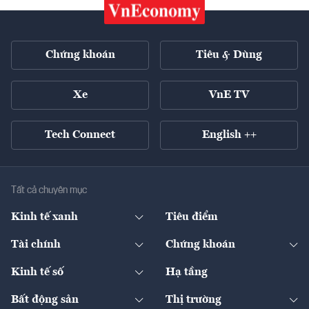
Chứng khoán
Tiêu & Dùng
Xe
VnE TV
Tech Connect
English ++
Tất cả chuyên mục
Kinh tế xanh
Tiêu điểm
Chuyển động xanh
Tài chính
Chứng khoán
Pháp lý
Ngân hàng
Doanh nghiệp niêm yết
Kinh tế số
Hạ tầng
Thương hiệu xanh
Thị trường vốn
Thị trường
Sản phẩm - Thị trường
Bất động sản
Thị trường
Diễn đàn