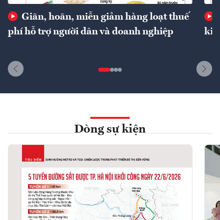
Giãn, hoãn, miễn giảm hàng loạt thuế
phí hỗ trợ người dân và doanh nghiệp
kin
Dòng sự kiện