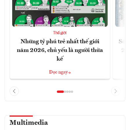
Thế giới
Những tỷ phú trẻ nhất thế giới
Số n
năm 2026, chủ yếu là người thừa
26%
kế
Đọc ngay
Multimedia