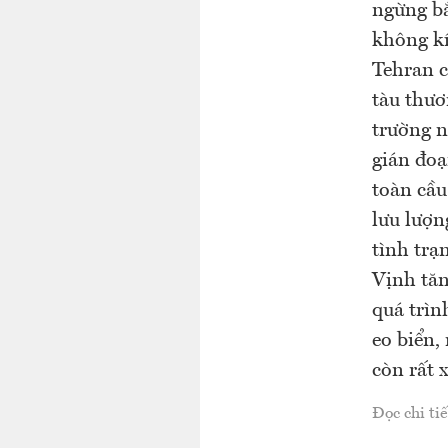
ngừng bắ
không kí
Tehran c
tàu thươ
trường n
gián đoạ
toàn cầu
lưu lượn
tình trạ
Vịnh tăn
quá trìn
eo biển,
còn rất 
Đọc chi tiế