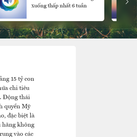
xuống thấp nhất 6 tuần
ng 15 tỷ con
ứa chi tiêu
. Động thái
nh quyền Mỹ
, đặc biệt là
ếu hãng không
trung vào các