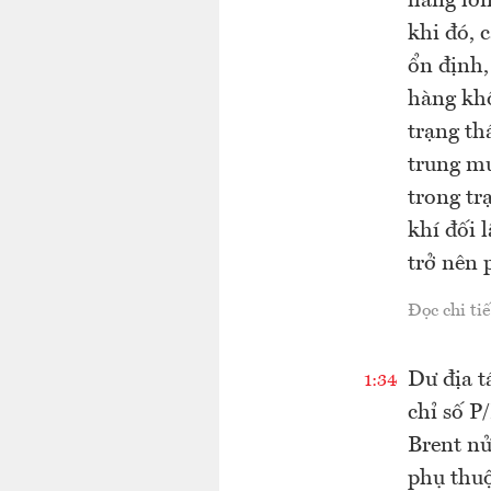
hàng lớn
khi đó, 
ổn định,
hàng khô
trạng th
trung m
trong t
khí đối 
trở nên 
Đọc chi tiế
Dư địa t
1:34
chỉ số P
Brent nử
phụ thuộ