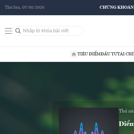
Thứ Sáu, 07/08/2026
CHỨNG KHOÁN
TIÊU ĐIỂM
ĐẦU TƯ
TÀI CH
Thứ nă
Điểm