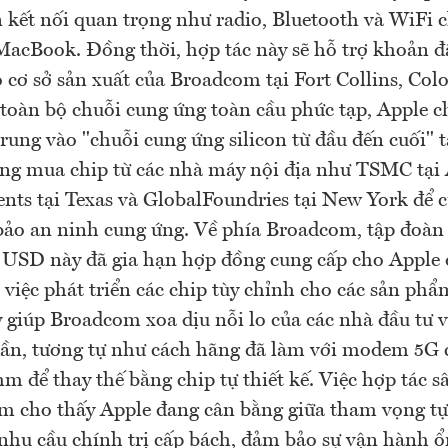
n kết nối quan trọng như radio, Bluetooth và WiFi 
MacBook. Đồng thời, hợp tác này sẽ hỗ trợ khoản đầ
cơ sở sản xuất của Broadcom tại Fort Collins, Colo
 toàn bộ chuỗi cung ứng toàn cầu phức tạp, Apple c
trung vào "chuỗi cung ứng silicon từ đầu đến cuối" 
ng mua chip từ các nhà máy nội địa như TSMC tại 
nts tại Texas và GlobalFoundries tại New York để c
ảo an ninh cung ứng. Về phía Broadcom, tập đoàn t
 USD này đã gia hạn hợp đồng cung cấp cho Apple
việc phát triển các chip tùy chỉnh cho các sản phẩm
 giúp Broadcom xoa dịu nỗi lo của các nhà đầu tư v
dần, tương tự như cách hãng đã làm với modem 5G 
 để thay thế bằng chip tự thiết kế. Việc hợp tác s
 cho thấy Apple đang cân bằng giữa tham vọng tự
nhu cầu chính trị cấp bách, đảm bảo sự vận hành ổ