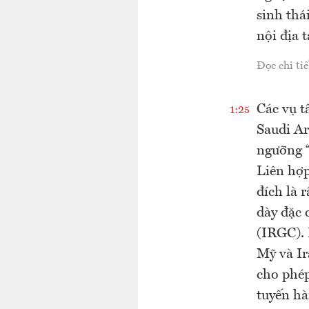
sinh thá
nội địa 
Đọc chi tiế
Các vụ t
1:25
Saudi Ar
ngưỡng “
Liên hợp
đích là r
dày đặc 
(IRGC). 
Mỹ và Ir
cho phép
tuyến hà