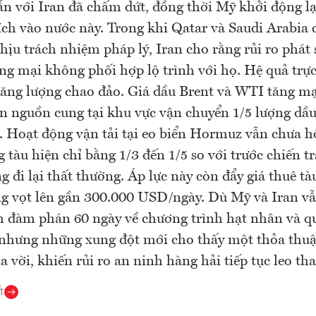
n với Iran đã chấm dứt, đồng thời Mỹ khởi động lạ
ch vào nước này. Trong khi Qatar và Saudi Arabia 
hịu trách nhiệm pháp lý, Iran cho rằng rủi ro phát 
ng mại không phối hợp lộ trình với họ. Hệ quả trực 
ăng lượng chao đảo. Giá dầu Brent và WTI tăng mạ
n nguồn cung tại khu vực vận chuyển 1/5 lượng dầu
. Hoạt động vận tải tại eo biển Hormuz vẫn chưa hồ
g tàu hiện chỉ bằng 1/3 đến 1/5 so với trước chiến tr
ng đi lại thất thường. Áp lực này còn đẩy giá thuê t
g vọt lên gần 300.000 USD/ngày. Dù Mỹ và Iran v
h đàm phán 60 ngày về chương trình hạt nhân và q
 nhưng những xung đột mới cho thấy một thỏa thuậ
xa vời, khiến rủi ro an ninh hàng hải tiếp tục leo th
t