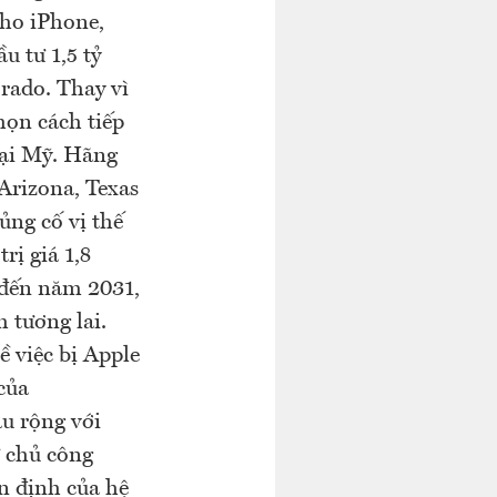
cho iPhone,
u tư 1,5 tỷ
rado. Thay vì
họn cách tiếp
tại Mỹ. Hãng
Arizona, Texas
ủng cố vị thế
rị giá 1,8
 đến năm 2031,
 tương lai.
ề việc bị Apple
của
âu rộng với
 chủ công
n định của hệ