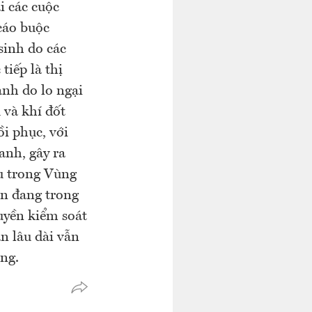
i các cuộc
cáo buộc
sinh do các
tiếp là thị
nh do lo ngại
 và khí đốt
i phục, với
anh, gây ra
àu trong Vùng
ẫn đang trong
uyền kiểm soát
n lâu dài vẫn
ang.