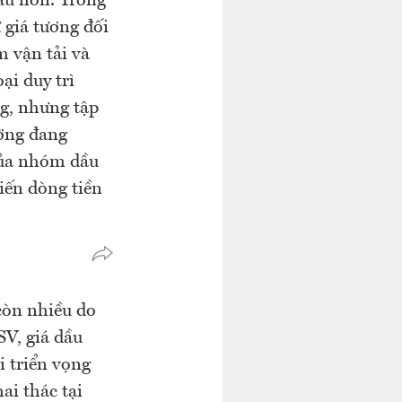
âu hơn. Trong
 giá tương đối
 vận tải và
ại duy trì
ng, nhưng tập
ờng đang
của nhóm dầu
iến dòng tiền
còn nhiều do
V, giá dầu
 triển vọng
ai thác tại