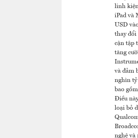
linh kiệ
iPad và 
USD vào 
thay đổi
cận tập 
tăng cườ
Instrume
và đảm b
nghìn tỷ
bao gồm 
Điều này
loại bỏ 
Qualcomm
Broadcom
nghệ và 