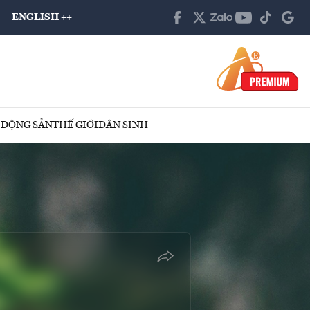
ENGLISH ++
 ĐỘNG SẢN
THẾ GIỚI
DÂN SINH