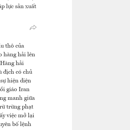
áp lực sản xuất
u thô của
o hàng hải lên
 Hàng hải
ù địch có chủ
 sự hiện diện
ồi giáo Iran
ong manh giữa
rừ trừng phạt
y việc mở lại
uyên bố lệnh