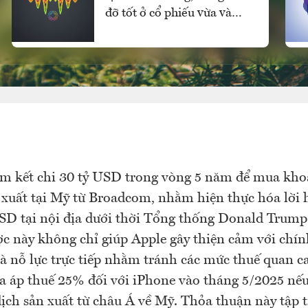
đỡ tốt ở cổ phiếu vừa và
nhỏ, vốn ngoại vẫn mua
ròng
m kết chi 30 tỷ USD trong vòng 5 năm để mua khoả
 xuất tại Mỹ từ Broadcom, nhằm hiện thực hóa lời h
SD tại nội địa dưới thời Tổng thống Donald Trump
ợc này không chỉ giúp Apple gây thiện cảm với chí
à nỗ lực trực tiếp nhằm tránh các mức thuế quan cao
ọa áp thuế 25% đối với iPhone vào tháng 5/2025 n
ịch sản xuất từ châu Á về Mỹ. Thỏa thuận này tập 