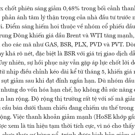
x chốt phiên sáng giảm 0,48% trong bối cảnh tha
 phản ánh tâm lý thận trọng của nhà đầu tư trước 
. Điểm sáng hiếm hoi thuộc về nhóm cổ phiếu dầu
Trung Đông khiến giá dầu Brent và WTI tăng mạnh,
i cho các mã như GAS, BSR, PLX, PVD và PVT. Dòn
 khá rõ nét, đặc biệt là BSR với giá trị giao dịch d
Tuy nhiên, sự hồi phục này vẫn gặp áp lực chốt lời 
từ nhịp điều chỉnh kéo dài kể từ tháng 5, khiến giá
 sụt giảm sau khi đạt đỉnh ngắn hạn. Dù nhóm dầu
, nhưng do vốn hóa hạn chế, họ không đủ sức nâng đ
án lan rộng. Độ rộng thị trường rất tệ với số mã gi
 cầu bán dưới tham chiếu đang chiếm ưu thế trong
động. Việc thanh khoản giảm mạnh (HoSE khớp gần
ợc xem là tín hiệu tạm thời tích cực, vì nó cho thấy