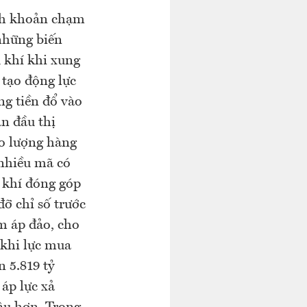
nh khoản chạm
những biến
 khí khi xung
 tạo động lực
g tiền đổ vào
ẫn đầu thị
do lượng hàng
 nhiều mã có
 khí đóng góp
ỡ chỉ số trước
ảm áp đảo, cho
 khi lực mua
 5.819 tỷ
 áp lực xả