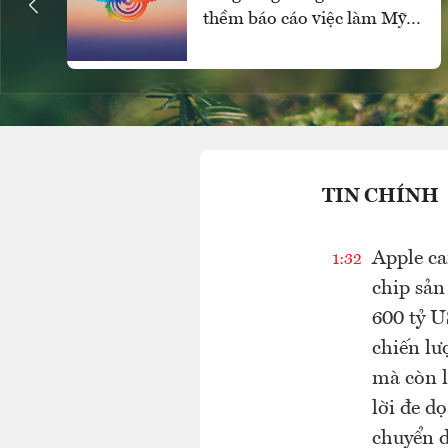
thềm báo cáo việc làm Mỹ,
SPDR Gold Trust mua ròng
mạnh
TIN CHÍNH
Apple ca
1:32
chip sản
600 tỷ U
chiến lư
mà còn l
lời đe d
chuyển d