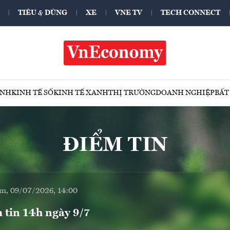
TIÊU & DÙNG
XE
VNE TV
TECH CONNECT
ÍNH
KINH TẾ SỐ
KINH TẾ XANH
THỊ TRƯỜNG
DOANH NGHIỆP
BẤT
ĐIỂM TIN
m, 09/07/2026, 14:00
 tin 14h ngày 9/7