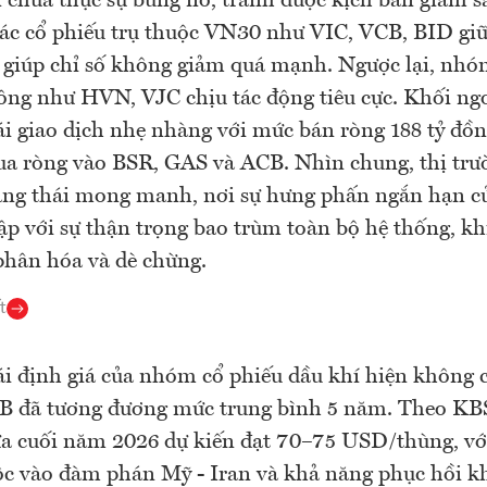
 chưa thực sự bùng nổ, tránh được kịch bản giảm s
các cổ phiếu trụ thuộc VN30 như VIC, VCB, BID giữ
 giúp chỉ số không giảm quá mạnh. Ngược lại, nhóm
ng như HVN, VJC chịu tác động tiêu cực. Khối ngo
ái giao dịch nhẹ nhàng với mức bán ròng 188 tỷ đồ
ua ròng vào BSR, GAS và ACB. Nhìn chung, thị trư
rạng thái mong manh, nơi sự hưng phấn ngắn hạn 
lập với sự thận trọng bao trùm toàn bộ hệ thống, kh
phân hóa và dè chừng.
t
ái định giá của nhóm cổ phiếu dầu khí hiện không 
/B đã tương đương mức trung bình 5 năm. Theo KBS
a cuối năm 2026 dự kiến đạt 70–75 USD/thùng, với
c vào đàm phán Mỹ - Iran và khả năng phục hồi kh