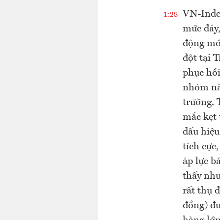
VN-Inde
1:28
mức đáy,
động mới
đột tại 
phục hồ
nhóm này
trường. 
mắc kẹt 
dấu hiệu
tích cực
áp lực b
thấy nhu
rất thụ 
đồng) đư