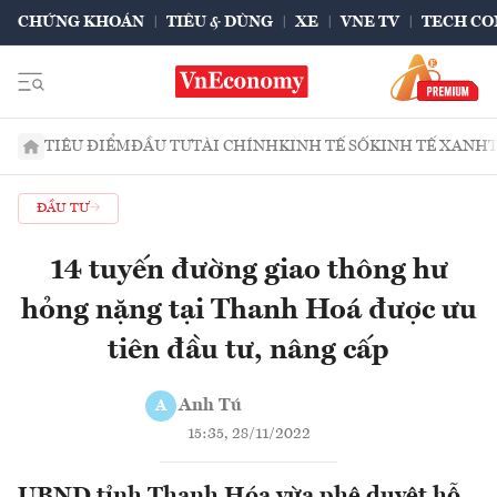
CHỨNG KHOÁN
TIÊU & DÙNG
XE
VNE TV
TECH CO
TIÊU ĐIỂM
ĐẦU TƯ
TÀI CHÍNH
KINH TẾ SỐ
KINH TẾ XANH
ĐẦU TƯ
14 tuyến đường giao thông hư
hỏng nặng tại Thanh Hoá được ưu
tiên đầu tư, nâng cấp
Anh Tú
A
15:35, 28/11/2022
UBND tỉnh Thanh Hóa vừa phê duyệt hỗ