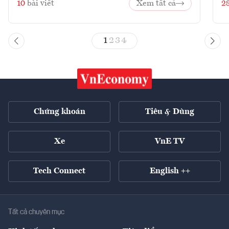
10
bài viết
Xem tất cả
2
1
2
3
4
Chứng khoán
Tiêu & Dùng
Xe
VnE TV
Tech Connect
English ++
Tất cả chuyên mục