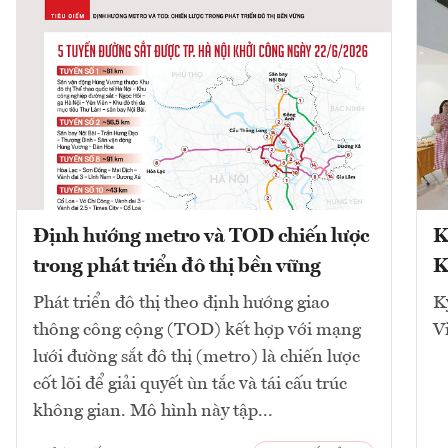
Định hướng metro và TOD chiến lược
K
trong phát triển đô thị bền vững
K
Phát triển đô thị theo định hướng giao
K
thông công cộng (TOD) kết hợp với mạng
V
lưới đường sắt đô thị (metro) là chiến lược
cốt lõi để giải quyết ùn tắc và tái cấu trúc
không gian. Mô hình này tập...