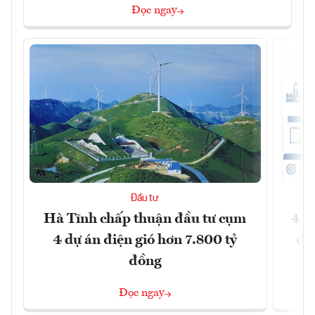
Đọc ngay
Đầu tư
Hà Tĩnh chấp thuận đầu tư cụm
41 
4 dự án điện gió hơn 7.800 tỷ
đồ
đồng
Đọc ngay