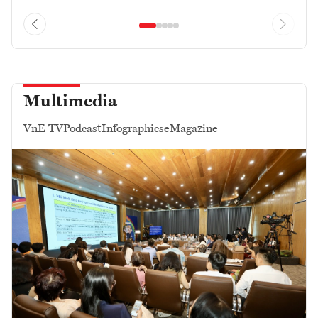
Multimedia
VnE TV
Podcast
Infographics
eMagazine