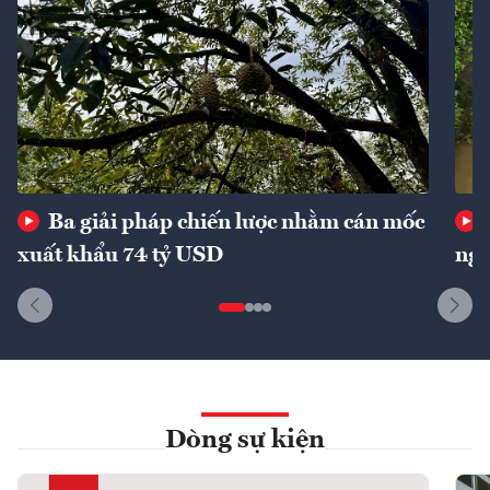
Ba giải pháp chiến lược nhằm cán mốc
xuất khẩu 74 tỷ USD
ngu
Dòng sự kiện