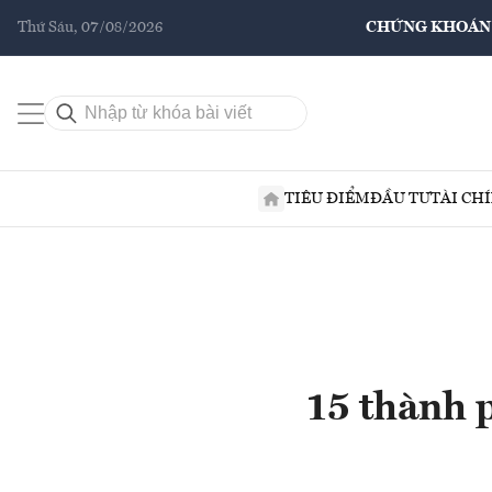
Thứ Sáu, 07/08/2026
CHỨNG KHOÁN
TIÊU ĐIỂM
ĐẦU TƯ
TÀI CH
15 thành p