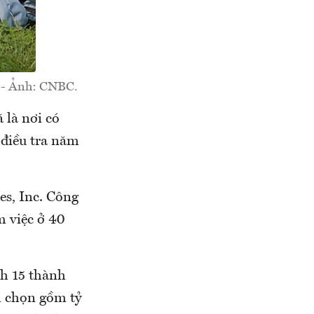
y - Ảnh: CNBC.
 là nơi có
 điều tra năm
s, Inc. Công
m việc ở 40
ch 15 thành
h chọn gồm tỷ