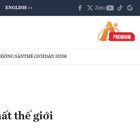
ENGLISH ++
 ĐỘNG SẢN
THẾ GIỚI
DÂN SINH
ất thế giới