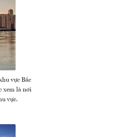
 khu vực Bắc
c xem là nơi
hu vực.