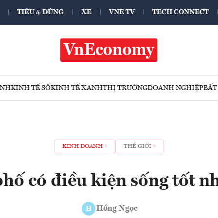
TIÊU & DÙNG
XE
VNE TV
TECH CONNECT
ÍNH
KINH TẾ SỐ
KINH TẾ XANH
THỊ TRƯỜNG
DOANH NGHIỆP
BẤT
KINH DOANH
THẾ GIỚI
hố có điều kiện sống tốt nh
Hồng Ngọc
H