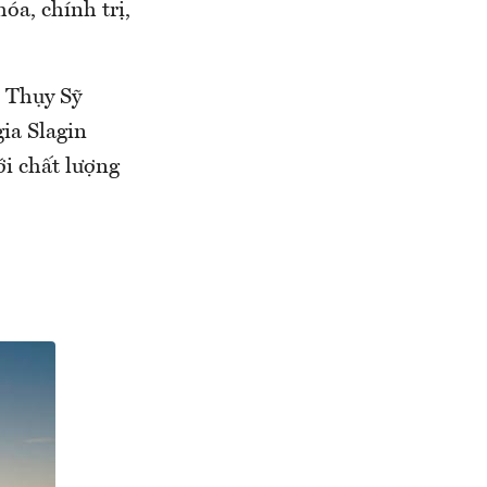
óa, chính trị,
 Thụy Sỹ
ia Slagin
ới chất lượng