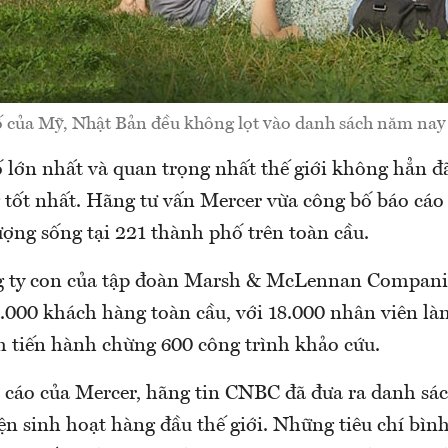
 của Mỹ, Nhật Bản đều không lọt vào danh sách năm na
 lớn nhất và quan trọng nhất thế giới không hẳn đã
g tốt nhất. Hãng tư vấn Mercer vừa công bố báo cáo
ượng sống tại 221 thành phố trên toàn cầu.
g ty con của tập đoàn Marsh & McLennan Companie
.000 khách hàng toàn cầu, với 18.000 nhân viên là
 tiến hành chừng 600 công trình khảo cứu.
o cáo của Mercer, hãng tin CNBC đã đưa ra danh sá
ện sinh hoạt hàng đầu thế giới. Những tiêu chí bìn