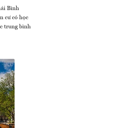
hái Bình
n cư có học
c trung bình