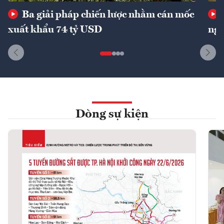
Ba giải pháp chiến lược nhằm cán mốc
xuất khẩu 74 tỷ USD
ngu
Dòng sự kiện