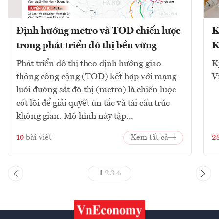
Định hướng metro và TOD chiến lược
K
trong phát triển đô thị bền vững
K
Phát triển đô thị theo định hướng giao
K
thông công cộng (TOD) kết hợp với mạng
V
lưới đường sắt đô thị (metro) là chiến lược
cốt lõi để giải quyết ùn tắc và tái cấu trúc
không gian. Mô hình này tập...
10
bài viết
Xem tất cả
2
1
2
3
4