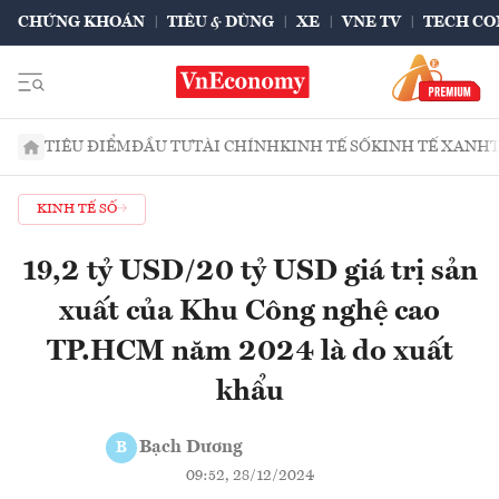
CHỨNG KHOÁN
TIÊU & DÙNG
XE
VNE TV
TECH CO
TIÊU ĐIỂM
ĐẦU TƯ
TÀI CHÍNH
KINH TẾ SỐ
KINH TẾ XANH
KINH TẾ SỐ
19,2 tỷ USD/20 tỷ USD giá trị sản
xuất của Khu Công nghệ cao
TP.HCM năm 2024 là do xuất
khẩu
Bạch Dương
B
09:52, 28/12/2024