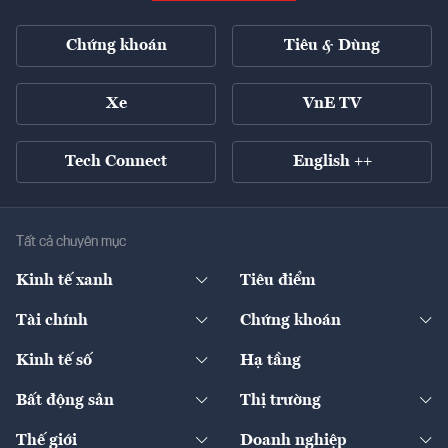
Chứng khoán
Tiêu & Dùng
Xe
VnE TV
Tech Connect
English ++
Tất cả chuyên mục
Kinh tế xanh
Tiêu điểm
Chuyển động xanh
Tài chính
Chứng khoán
Pháp lý
Ngân hàng
Doanh nghiệp niêm yết
Kinh tế số
Hạ tầng
Thương hiệu xanh
Thị trường vốn
Thị trường
Sản phẩm - Thị trường
Bất động sản
Thị trường
Diễn đàn
Thuế
Đầu tư
Tài sản số
Chính sách
Xuất nhập khẩu
Thế giới
Doanh nghiệp