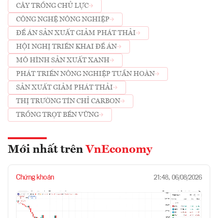
CÂY TRỒNG CHỦ LỰC
CÔNG NGHỆ NÔNG NGHIỆP
ĐỀ ÁN SẢN XUẤT GIẢM PHÁT THẢI
HỘI NGHỊ TRIỂN KHAI ĐỀ ÁN
MÔ HÌNH SẢN XUẤT XANH
PHÁT TRIỂN NÔNG NGHIỆP TUẦN HOÀN
SẢN XUẤT GIẢM PHÁT THẢI
THỊ TRƯỜNG TÍN CHỈ CARBON
TRỒNG TRỌT BỀN VỮNG
Mới nhất trên
VnEconomy
Chứng khoán
21:48, 06/08/2026