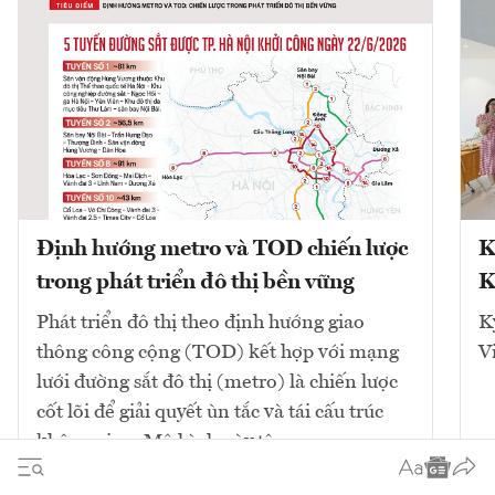
Định hướng metro và TOD chiến lược
K
trong phát triển đô thị bền vững
K
Phát triển đô thị theo định hướng giao
K
thông công cộng (TOD) kết hợp với mạng
V
lưới đường sắt đô thị (metro) là chiến lược
cốt lõi để giải quyết ùn tắc và tái cấu trúc
không gian. Mô hình này tập...
10
bài viết
Xem tất cả
2