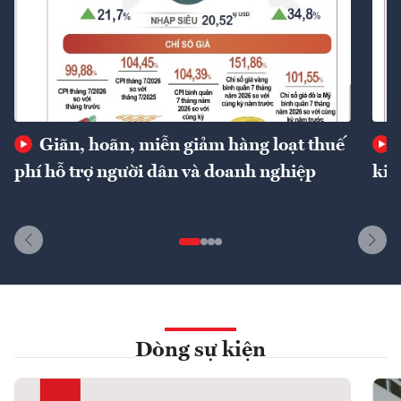
Giãn, hoãn, miễn giảm hàng loạt thuế
phí hỗ trợ người dân và doanh nghiệp
kin
Dòng sự kiện