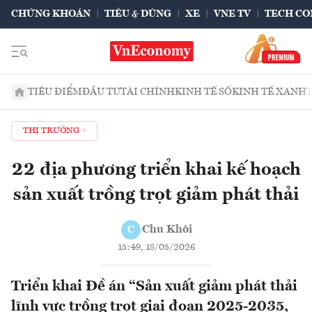
CHỨNG KHOÁN
TIÊU & DÙNG
XE
VNE TV
TECH CO
TIÊU ĐIỂM
ĐẦU TƯ
TÀI CHÍNH
KINH TẾ SỐ
KINH TẾ XANH
THỊ TRƯỜNG
22 địa phương triển khai kế hoạch
sản xuất trồng trọt giảm phát thải
Chu Khôi
C
15:49, 18/05/2026
Triển khai Đề án “Sản xuất giảm phát thải
lĩnh vực trồng trọt giai đoạn 2025-2035,