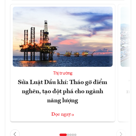
Thị trường
Sửa Luật Dầu khí: Tháo gỡ điểm
"H
nghẽn, tạo đột phá cho ngành
nhì
năng lượng
Đọc ngay