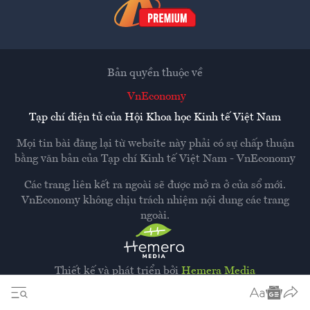
Bản quyền thuộc về
VnEconomy
Tạp chí điện tử của Hội Khoa học Kinh tế Việt Nam
Mọi tin bài đăng lại từ website này phải có sự chấp thuận
bằng văn bản của
Tạp chí Kinh tế Việt Nam - VnEconomy
Các trang liên kết ra ngoài sẽ được mở ra ở cửa sổ mới.
VnEconomy không chịu trách nhiệm nội dung các trang
ngoài.
Thiết kế và phát triển bởi
Hemera Media
Dựa trên nền tảng
Hemera AI CMS