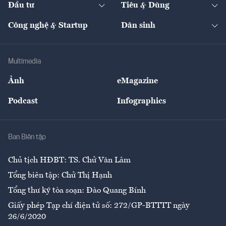
Đầu tư
Tiêu & Dùng
Quản trị số
Cafe BĐS
Thị trường
Kinh doanh
Kết nối
Tạp chí kinh tế Việt Nam
eMagazine
Nhà đầu tư
Du lịch
Công nghệ & Startup
Dân sinh
Tư vấn
Nông sản
Doanh nhân
Tư vấn Tiêu & Dùng
Infographics
Hạ tầng
Sức khỏe
Khung pháp lý
Doanh nghiệp
Địa phương
Thị trường
Bảo hiểm
Multimedia
Sự kiện
Nhân lực
Ảnh
eMagazine
Đẹp +
An sinh
Podcast
Infographics
Giải trí
Y tế
Nhà
Ban Biên tập
Ẩm thực
Chủ tịch HĐBT: TS. Chử Văn Lâm
Tổng biên tập: Chử Thị Hạnh
Tổng thư ký tòa soạn: Đào Quang Bính
Giấy phép Tạp chí điện tử số: 272/GP-BTTTT ngày
26/6/2020