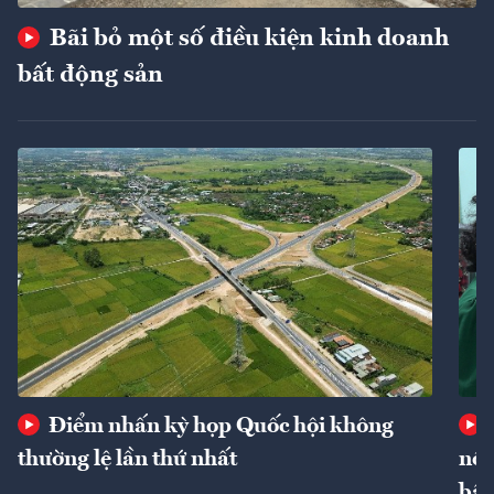
Bãi bỏ một số điều kiện kinh doanh
bất động sản
Điểm nhấn kỳ họp Quốc hội không
thường lệ lần thứ nhất
nôn
bất