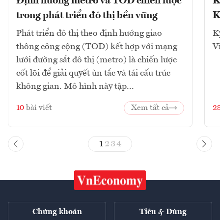
Định hướng metro và TOD chiến lược
K
trong phát triển đô thị bền vững
K
Phát triển đô thị theo định hướng giao
K
thông công cộng (TOD) kết hợp với mạng
V
lưới đường sắt đô thị (metro) là chiến lược
cốt lõi để giải quyết ùn tắc và tái cấu trúc
không gian. Mô hình này tập...
10
bài viết
Xem tất cả
2
1
2
3
4
Chứng khoán
Tiêu & Dùng