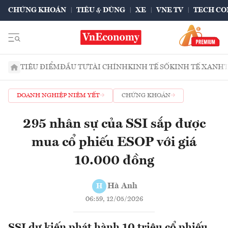
CHỨNG KHOÁN
TIÊU & DÙNG
XE
VNE TV
TECH CO
TIÊU ĐIỂM
ĐẦU TƯ
TÀI CHÍNH
KINH TẾ SỐ
KINH TẾ XANH
DOANH NGHIỆP NIÊM YẾT
CHỨNG KHOÁN
295 nhân sự của SSI sắp được
mua cổ phiếu ESOP với giá
10.000 đồng
Hà Anh
H
06:59, 12/05/2026
SSI dự kiến phát hành 10 triệu cổ phiếu