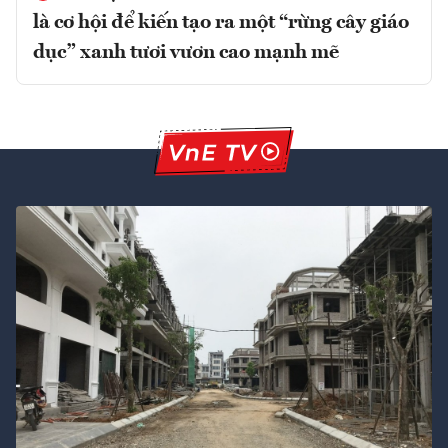
là cơ hội để kiến tạo ra một “rừng cây giáo
dục” xanh tươi vươn cao mạnh mẽ