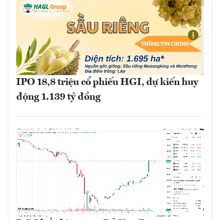
IPO 18,8 triệu cổ phiếu HGI, dự kiến huy
động 1.139 tỷ đồng