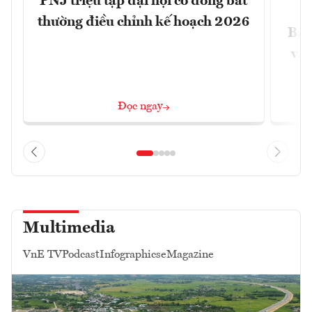
PNJ triệu tập đại hội cổ đông bất
thường điều chỉnh kế hoạch 2026
Báo
và 
Đọc ngay
Multimedia
VnE TV
Podcast
Infographics
eMagazine