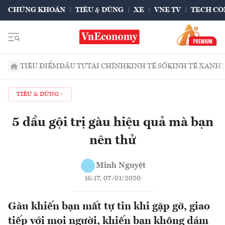
CHỨNG KHOÁN
TIÊU & DÙNG
XE
VNE TV
TECH CO
TIÊU ĐIỂM
ĐẦU TƯ
TÀI CHÍNH
KINH TẾ SỐ
KINH TẾ XANH
TIÊU & DÙNG
5 dầu gội trị gàu hiệu quả mà bạn
nên thử
Minh Nguyệt
16:17, 07/01/2020
Gàu khiến bạn mất tự tin khi gặp gỡ, giao
tiếp với mọi người, khiến bạn không dám