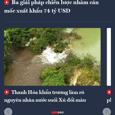
Ba giải pháp chiến lược nhằm cán
mốc xuất khẩu 74 tỷ USD
Thanh Hóa khẩn trương làm rõ
nguyên nhân nước suối Xú đổi màu
phí