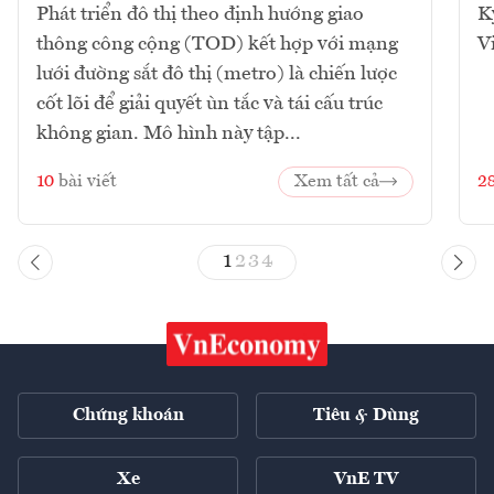
Phát triển đô thị theo định hướng giao
K
thông công cộng (TOD) kết hợp với mạng
V
lưới đường sắt đô thị (metro) là chiến lược
cốt lõi để giải quyết ùn tắc và tái cấu trúc
không gian. Mô hình này tập...
10
bài viết
Xem tất cả
2
1
2
3
4
Chứng khoán
Tiêu & Dùng
Xe
VnE TV