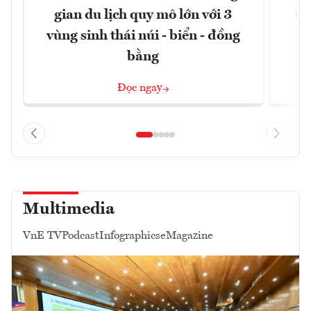
gian du lịch quy mô lớn với 3
tê
vùng sinh thái núi - biển - đồng
bằng
Đọc ngay
Multimedia
VnE TV
Podcast
Infographics
eMagazine