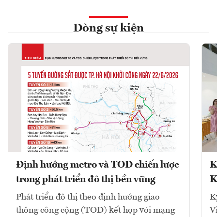
Dòng sự kiện
Định hướng metro và TOD chiến lược
K
trong phát triển đô thị bền vững
K
Phát triển đô thị theo định hướng giao
K
thông công cộng (TOD) kết hợp với mạng
V