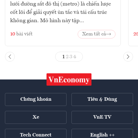
lưới đường sắt đô thị (metro) là chiến lược
cốt lõi để giải quyết ùn tắc và tái cấu trúc
không gian. Mô hình này tập...
10
bài viết
Xem tất cả
2
1
2
3
4
Chứng khoán
Tiêu & Dùng
Xe
VnE TV
Tech Connect
English ++