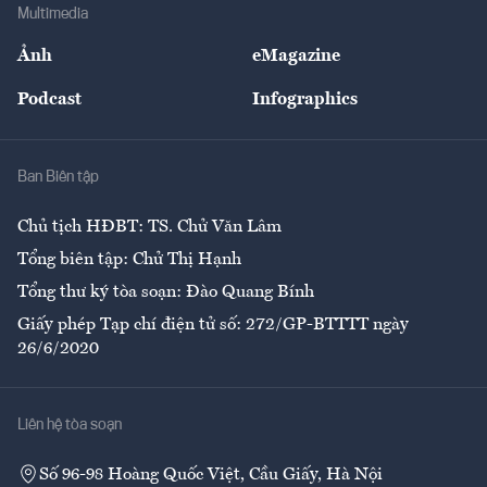
Bảo hiểm
Multimedia
Sự kiện
Nhân lực
Ảnh
eMagazine
Đẹp +
An sinh
Podcast
Infographics
Giải trí
Y tế
Nhà
Ban Biên tập
Ẩm thực
Chủ tịch HĐBT: TS. Chử Văn Lâm
Tổng biên tập: Chử Thị Hạnh
Tổng thư ký tòa soạn: Đào Quang Bính
Giấy phép Tạp chí điện tử số: 272/GP-BTTTT ngày
26/6/2020
Liên hệ tòa soạn
Số 96-98 Hoàng Quốc Việt, Cầu Giấy, Hà Nội