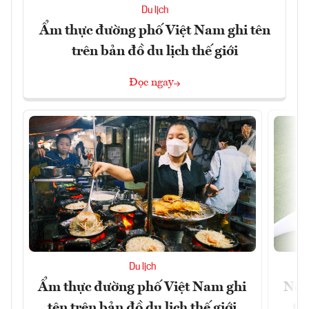
Du lịch
Ẩm thực đường phố Việt Nam ghi tên
trên bản đồ du lịch thế giới
Đọc ngay
Du lịch
Ẩm thực đường phố Việt Nam ghi
Nền
tên trên bản đồ du lịch thế giới
tr