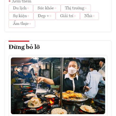
Xem thêm
Du lịch
Sức khỏe
Thị trường
Sự kiện
Đẹp +
Giải trí
Nhà
Ẩm thực
Đừng bỏ lỡ