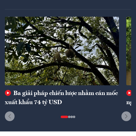
Ba giải pháp chiến lược nhằm cán mốc
xuất khẩu 74 tỷ USD
ngu