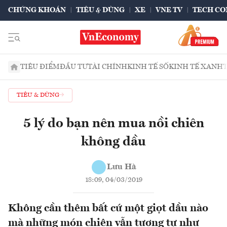
CHỨNG KHOÁN
TIÊU & DÙNG
XE
VNE TV
TECH CO
TIÊU ĐIỂM
ĐẦU TƯ
TÀI CHÍNH
KINH TẾ SỐ
KINH TẾ XANH
TIÊU & DÙNG
5 lý do bạn nên mua nồi chiên
không dầu
Lưu Hà
18:09, 04/03/2019
Không cần thêm bất cứ một giọt dầu nào
mà những món chiên vẫn tương tự như