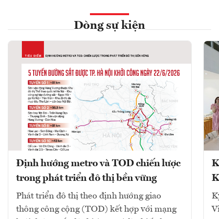
Dòng sự kiện
Định hướng metro và TOD chiến lược
K
trong phát triển đô thị bền vững
K
Phát triển đô thị theo định hướng giao
K
thông công cộng (TOD) kết hợp với mạng
V