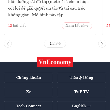
lưới đường sắt đô thị (metro) là chiến lược
cốt lõi để giải quyết ùn tắc và tái cấu trúc
không gian. Mô hình này tập...
10
bài viết
Xem tất cả
2
1
2
3
4
Chứng khoán
Tiêu & Dùng
Xe
VnE TV
Tech Connect
English ++