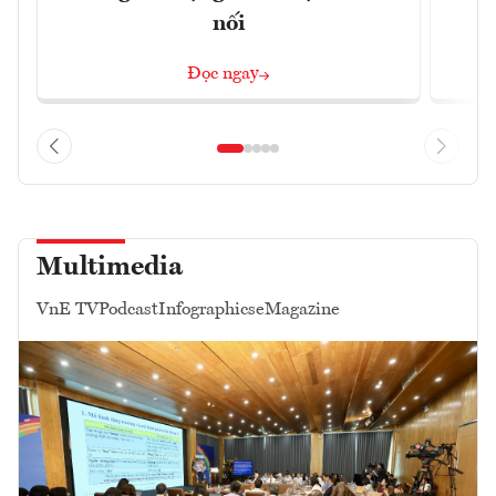
nối
Đọc ngay
Multimedia
VnE TV
Podcast
Infographics
eMagazine