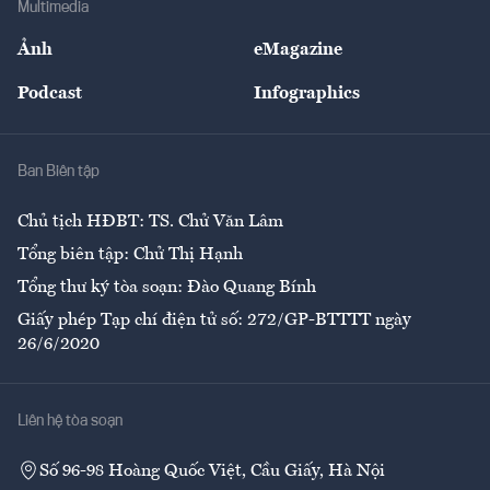
Multimedia
Sự kiện
Nhân lực
Ảnh
eMagazine
Đẹp +
An sinh
Podcast
Infographics
Giải trí
Y tế
Nhà
Ban Biên tập
Ẩm thực
Chủ tịch HĐBT: TS. Chử Văn Lâm
Tổng biên tập: Chử Thị Hạnh
Tổng thư ký tòa soạn: Đào Quang Bính
Giấy phép Tạp chí điện tử số: 272/GP-BTTTT ngày
26/6/2020
Liên hệ tòa soạn
Số 96-98 Hoàng Quốc Việt, Cầu Giấy, Hà Nội