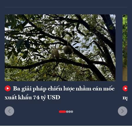
Ba giải pháp chiến lược nhằm cán mốc
xuất khẩu 74 tỷ USD
ngu