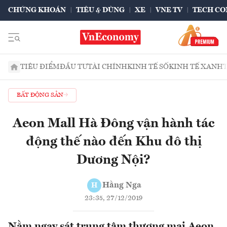
CHỨNG KHOÁN
TIÊU & DÙNG
XE
VNE TV
TECH CO
TIÊU ĐIỂM
ĐẦU TƯ
TÀI CHÍNH
KINH TẾ SỐ
KINH TẾ XANH
BẤT ĐỘNG SẢN
Aeon Mall Hà Đông vận hành tác
động thế nào đến Khu đô thị
Dương Nội?
Hằng Nga
H
23:35, 27/12/2019
Nằm ngay sát trung tâm thương mại Aeon