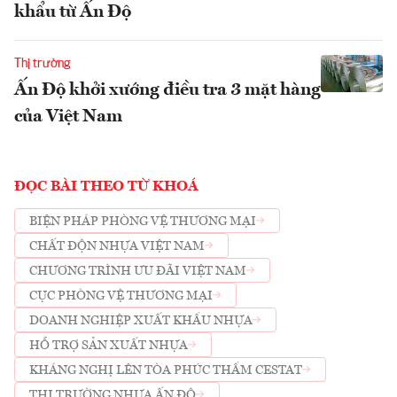
khẩu từ Ấn Độ
Thị trường
Ấn Độ khởi xướng điều tra 3 mặt hàng
của Việt Nam
ĐỌC BÀI THEO TỪ KHOÁ
BIỆN PHÁP PHÒNG VỆ THƯƠNG MẠI
CHẤT ĐỘN NHỰA VIỆT NAM
CHƯƠNG TRÌNH ƯU ĐÃI VIỆT NAM
CỤC PHÒNG VỆ THƯƠNG MẠI
DOANH NGHIỆP XUẤT KHẨU NHỰA
HỖ TRỢ SẢN XUẤT NHỰA
KHÁNG NGHỊ LÊN TÒA PHÚC THẨM CESTAT
THỊ TRƯỜNG NHỰA ẤN ĐỘ