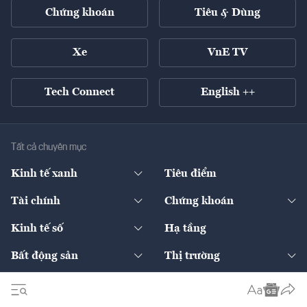
Chứng khoán
Tiêu & Dùng
Xe
VnE TV
Tech Connect
English ++
Tất cả chuyên mục
Kinh tế xanh
Tiêu điểm
Chuyển động xanh
Tài chính
Chứng khoán
Pháp lý
Ngân hàng
Doanh nghiệp niêm yết
Kinh tế số
Hạ tầng
Thương hiệu xanh
Thị trường vốn
Thị trường
Sản phẩm - Thị trường
Bất động sản
Thị trường
Diễn đàn
Thuế
Đầu tư
Tài sản số
Chính sách
Xuất nhập khẩu
Thế giới
Doanh nghiệp
Bảo hiểm
Quốc tế
Dịch vụ số
Thị trường
Khung pháp lý
Kinh tế
Chuyển động