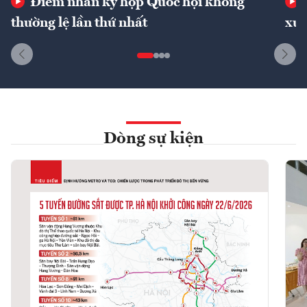
Điểm nhấn kỳ họp Quốc hội không
thường lệ lần thứ nhất
xuấ
Dòng sự kiện