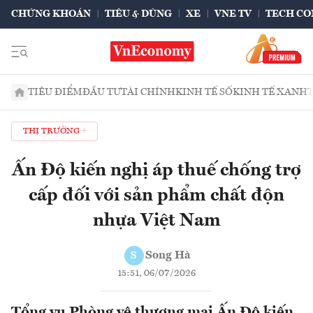
CHỨNG KHOÁN
TIÊU & DÙNG
XE
VNE TV
TECH CO
TIÊU ĐIỂM
ĐẦU TƯ
TÀI CHÍNH
KINH TẾ SỐ
KINH TẾ XANH
THỊ TRƯỜNG
Ấn Độ kiến nghị áp thuế chống trợ
cấp đối với sản phẩm chất độn
nhựa Việt Nam
Song Hà
S
15:51, 06/07/2026
Tổng vụ Phòng vệ thương mại Ấn Độ kiến