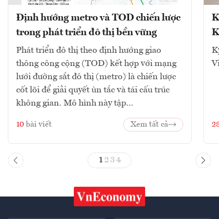
Định hướng metro và TOD chiến lược
K
trong phát triển đô thị bền vững
K
Phát triển đô thị theo định hướng giao
K
thông công cộng (TOD) kết hợp với mạng
V
lưới đường sắt đô thị (metro) là chiến lược
cốt lõi để giải quyết ùn tắc và tái cấu trúc
không gian. Mô hình này tập...
10
bài viết
Xem tất cả
2
1
2
3
4