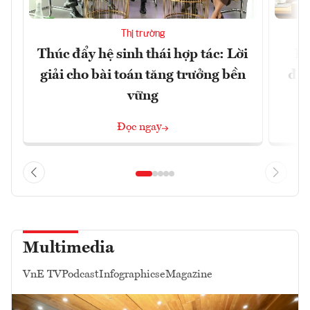
Thị trường
Thúc đẩy hệ sinh thái hợp tác: Lời
Đổ
giải cho bài toán tăng trưởng bền
đột
vững
Đọc ngay
Multimedia
VnE TV
Podcast
Infographics
eMagazine