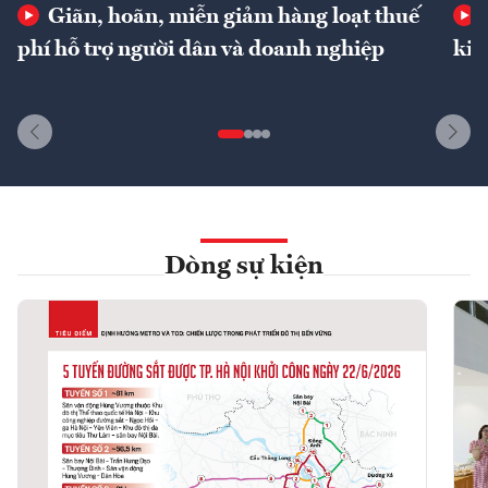
Giãn, hoãn, miễn giảm hàng loạt thuế
phí hỗ trợ người dân và doanh nghiệp
kin
Dòng sự kiện