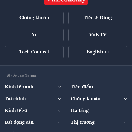
Chứng khoán
Tiêu & Dùng
Xe
VnE TV
Tech Connect
English ++
Tất cả chuyên mục
Kinh tế xanh
Tiêu điểm
Chuyển động xanh
Tài chính
Chứng khoán
Pháp lý
Ngân hàng
Doanh nghiệp niêm yết
Kinh tế số
Hạ tầng
Thương hiệu xanh
Thị trường vốn
Thị trường
Sản phẩm - Thị trường
Bất động sản
Thị trường
Diễn đàn
Thuế
Đầu tư
Tài sản số
Chính sách
Xuất nhập khẩu