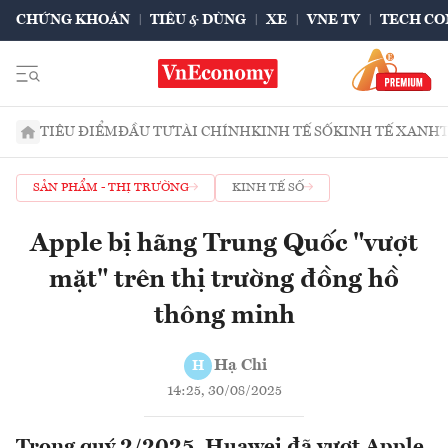
CHỨNG KHOÁN
TIÊU & DÙNG
XE
VNE TV
TECH CO
TIÊU ĐIỂM
ĐẦU TƯ
TÀI CHÍNH
KINH TẾ SỐ
KINH TẾ XANH
SẢN PHẨM - THỊ TRƯỜNG
KINH TẾ SỐ
Apple bị hãng Trung Quốc "vượt
mặt" trên thị trường đồng hồ
thông minh
Hạ Chi
H
14:25, 30/08/2025
Trong quý 2/2025, Huawei đã vượt Apple