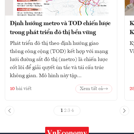
Định hướng metro và TOD chiến lược
K
trong phát triển đô thị bền vững
K
Phát triển đô thị theo định hướng giao
K
thông công cộng (TOD) kết hợp với mạng
V
lưới đường sắt đô thị (metro) là chiến lược
cốt lõi để giải quyết ùn tắc và tái cấu trúc
không gian. Mô hình này tập...
10
bài viết
Xem tất cả
2
1
2
3
4