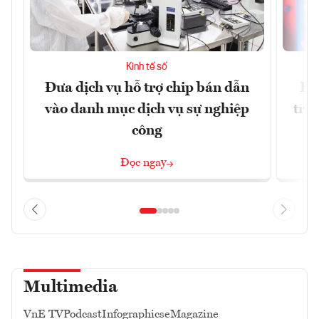
Kinh tế số
Đưa dịch vụ hỗ trợ chip bán dẫn
Ha
vào danh mục dịch vụ sự nghiệp
trị
công
Đọc ngay
Multimedia
VnE TV
Podcast
Infographics
eMagazine