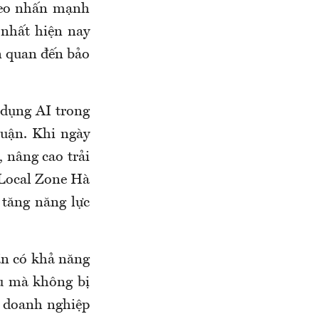
 Yeo nhấn mạnh
 nhất hiện nay
ên quan đến bảo
 dụng AI trong
huận. Khi ngày
 nâng cao trải
 Local Zone Hà
 tăng năng lực
ần có khả năng
ầu mà không bị
p doanh nghiệp