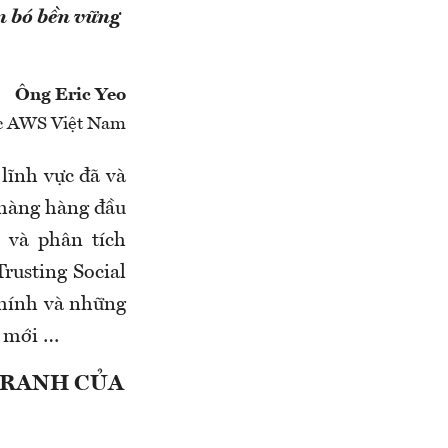
n bó bền vững
Ông Eric Yeo
c AWS Việt Nam
lĩnh vực đã và
 hàng hàng đầu
 và phân tích
rusting Social
chính và những
ệ mới …
TRANH CỦA