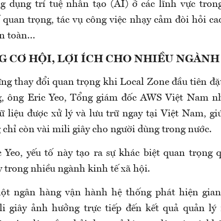
ng dụng trí tuệ nhân tạo (AI) ở các lĩnh vực tro
 quan trọng, tác vụ công việc nhạy cảm đòi hỏi cao
an toàn…
 CƠ HỘI, LỢI ÍCH CHO NHIỀU NGÀNH
ng thay đổi quan trọng khi Local Zone đầu tiên đặ
g, ông Eric Yeo, Tổng giám đốc AWS Việt Nam n
ữ liệu được xử lý và lưu trữ ngay tại Việt Nam, gi
chỉ còn vài mili giây cho người dùng trong nước.
 Yeo, yếu tố này tạo ra sự khác biệt quan trọng 
trong nhiều ngành kinh tế xã hội.
ột ngân hàng vận hành hệ thống phát hiện gian 
li giây ảnh hưởng trực tiếp đến kết quả quản lý 