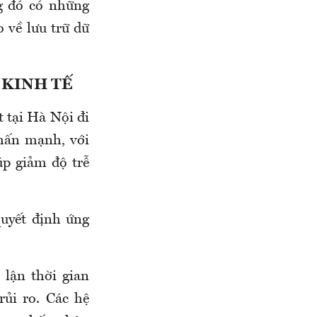
ng đó có những
 về lưu trữ dữ
 KINH TẾ
t tại Hà Nội đi
hấn mạnh, với
úp giảm độ trễ
quyết định ứng
lận thời gian
rủi ro. Các hệ