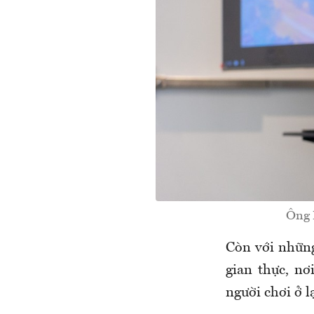
Ông 
Còn với những
gian thực, nơ
người chơi ở lạ