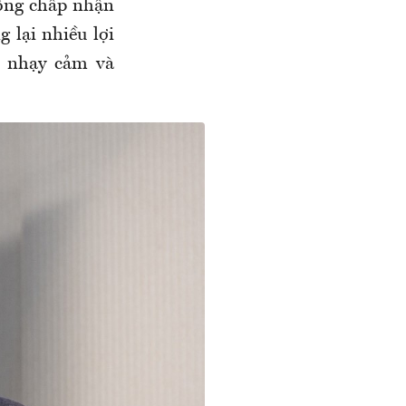
hông chấp nhận
 lại nhiều lợi
c nhạy cảm và