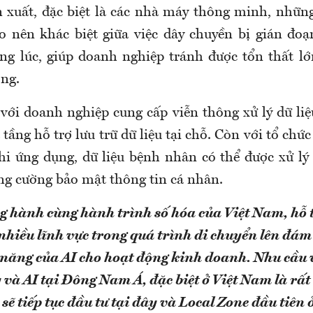
 xuất, đặc biệt là các nhà máy thông minh, nhữn
ạo nên khác biệt giữa việc dây chuyền bị gián đoạ
ng lúc, giúp doanh nghiệp tránh được tổn thất lớ
ng.
 với doanh nghiệp cung cấp viễn thông xử lý dữ liệ
 tầng hỗ trợ lưu trữ dữ liệu tại chỗ. Còn với tổ chức 
hi ứng dụng, dữ liệu bệnh nhân có thể được xử lý
ăng cường bảo mật thông tin cá nhân.
 hành cùng hành trình số hóa của Việt Nam, hỗ 
nhiều lĩnh vực trong quá trình di chuyển lên đá
năng của AI cho hoạt động kinh doanh. Nhu cầu 
à AI tại Đông Nam Á, đặc biệt ở Việt Nam là rất 
 sẽ tiếp tục đầu tư tại đây và Local Zone đầu tiên 