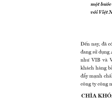
một bước 
với Việt 
Đến nay, đã c
đang sử dụng 
như VIB và V
khách hàng bằ
đẩy mạnh chấm
công ty công 
CHÌA KHÓ