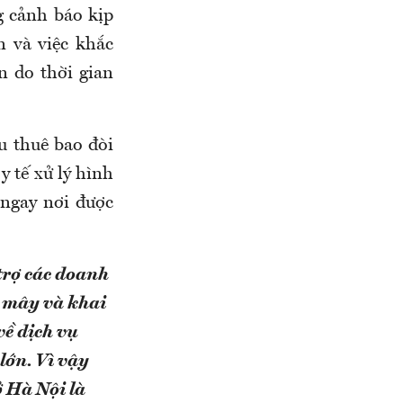
g cảnh báo kịp
n và việc khắc
n do thời gian
u thuê bao đòi
y tế xử lý hình
 ngay nơi được
trợ các doanh
m mây và khai
về dịch vụ
lớn. Vì vậy
ở Hà Nội là