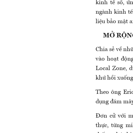
kinh tế số, ứ
ngành kinh tế
liệu bảo mật 
MỞ RỘNG
Chia sẻ về nhữ
vào hoạt độn
Local Zone, d
khứ hồi xuống 
Theo ông Eric
dụng đám mây 
Đơn cử với m
thực, từng mi