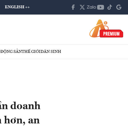
ENGLISH ++
 ĐỘNG SẢN
THẾ GIỚI
DÂN SINH
ần doanh
h hơn, an