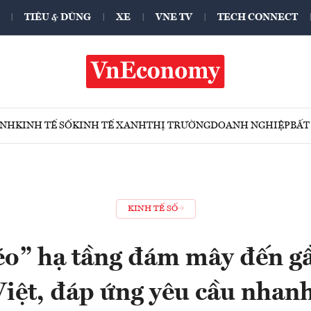
TIÊU & DÙNG
XE
VNE TV
TECH CONNECT
ÍNH
KINH TẾ SỐ
KINH TẾ XANH
THỊ TRƯỜNG
DOANH NGHIỆP
BẤT
KINH TẾ SỐ
o” hạ tầng đám mây đến g
iệt, đáp ứng yêu cầu nhan