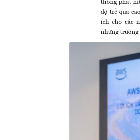
thống phát hi
độ trễ quá ca
ích cho các 
những trường 