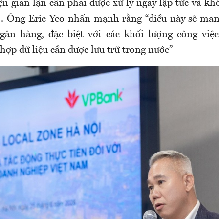
ện gian lận cần phải được xử lý ngay lập tức và k
o. Ông Eric Yeo nhấn mạnh rằng “điều này sẽ mang
ngân hàng, đặc biệt với các khối lượng công việ
hợp dữ liệu cần được lưu trữ trong nước”