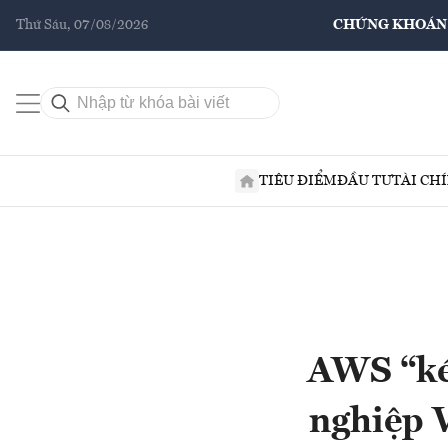
Thứ Sáu, 07/08/2026
CHỨNG KHOÁN
TIÊU ĐIỂM
ĐẦU TƯ
TÀI CH
AWS “ké
nghiệp V