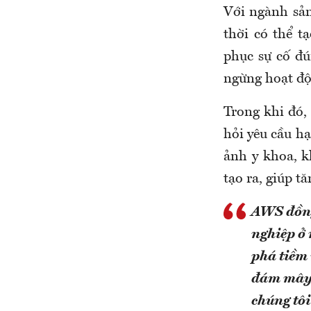
Với ngành sản
thời có thể t
phục sự cố đú
ngừng hoạt độ
Trong khi đó,
hỏi yêu cầu hạ
ảnh y khoa, k
tạo ra, giúp t
AWS đồng
nghiệp ở 
phá tiềm 
đám mây v
chúng tôi