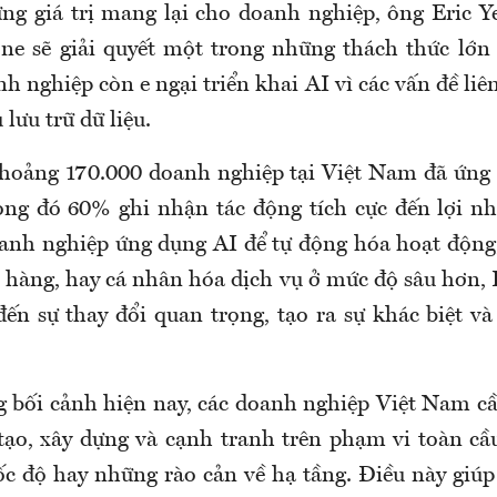
ng giá trị mang lại cho doanh nghiệp, ông Eric
ne sẽ giải quyết một trong những thách thức lớn
h nghiệp còn e ngại triển khai AI vì các vấn đề li
 lưu trữ dữ liệu.
hoảng 170.000 doanh nghiệp tại Việt Nam đã ứng
ng đó 60% ghi nhận tác động tích cực đến lợi n
anh nghiệp ứng dụng AI để tự động hóa hoạt động,
hàng, hay cá nhân hóa dịch vụ ở mức độ sâu hơn,
ến sự thay đổi quan trọng, tạo ra sự khác biệt và
ng bối cảnh hiện nay, các doanh nghiệp Việt Nam c
tạo, xây dựng và cạnh tranh trên phạm vi toàn c
tốc độ hay những rào cản về hạ tầng. Điều này giú