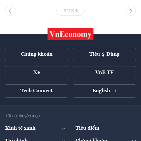
1
2
3
4
Chứng khoán
Tiêu & Dùng
Xe
VnE TV
Tech Connect
English ++
Tất cả chuyên mục
Kinh tế xanh
Tiêu điểm
Chuyển động xanh