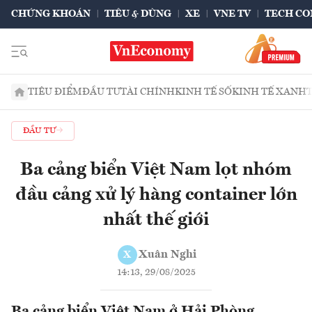
CHỨNG KHOÁN
TIÊU & DÙNG
XE
VNE TV
TECH CO
TIÊU ĐIỂM
ĐẦU TƯ
TÀI CHÍNH
KINH TẾ SỐ
KINH TẾ XANH
ĐẦU TƯ
Ba cảng biển Việt Nam lọt nhóm
đầu cảng xử lý hàng container lớn
nhất thế giới
Xuân Nghi
X
14:13, 29/08/2025
Ba cảng biển Việt Nam ở Hải Phòng,