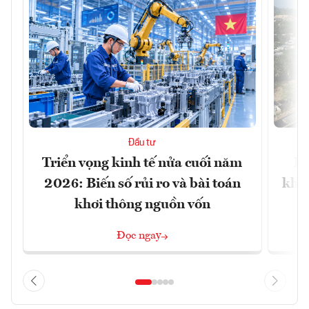
Đầu tư
Triển vọng kinh tế nửa cuối năm
Bộ
2026: Biến số rủi ro và bài toán
khối
khơi thông nguồn vốn
Đọc ngay