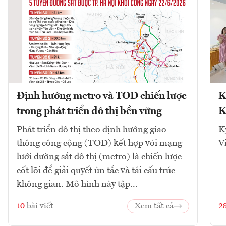
Định hướng metro và TOD chiến lược
K
trong phát triển đô thị bền vững
K
Phát triển đô thị theo định hướng giao
K
thông công cộng (TOD) kết hợp với mạng
V
lưới đường sắt đô thị (metro) là chiến lược
cốt lõi để giải quyết ùn tắc và tái cấu trúc
không gian. Mô hình này tập...
10
bài viết
Xem tất cả
2