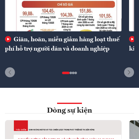
Giãn, hoãn, miễn giảm hàng loạt thuế
phí hỗ trợ người dân và doanh nghiệp
kin
Dòng sự kiện