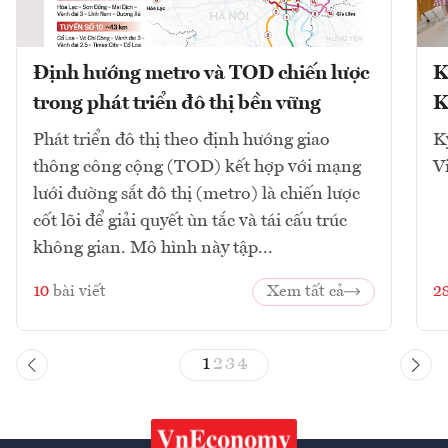
Định hướng metro và TOD chiến lược
K
trong phát triển đô thị bền vững
K
Phát triển đô thị theo định hướng giao
K
thông công cộng (TOD) kết hợp với mạng
V
lưới đường sắt đô thị (metro) là chiến lược
cốt lõi để giải quyết ùn tắc và tái cấu trúc
không gian. Mô hình này tập...
10
bài viết
Xem tất cả
2
1
2
3
4