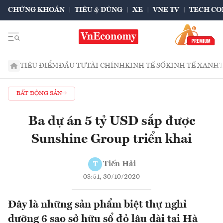
CHỨNG KHOÁN
TIÊU & DÙNG
XE
VNE TV
TECH CO
TIÊU ĐIỂM
ĐẦU TƯ
TÀI CHÍNH
KINH TẾ SỐ
KINH TẾ XANH
BẤT ĐỘNG SẢN
Ba dự án 5 tỷ USD sắp được
Sunshine Group triển khai
Tiến Hải
T
08:51, 30/10/2020
Đây là những sản phẩm biệt thự nghỉ
dưỡng 6 sao sở hữu sổ đỏ lâu dài tại Hà