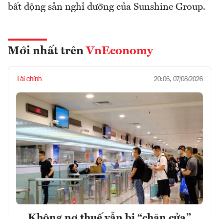
bất động sản nghỉ dưỡng của Sunshine Group.
Mới nhất trên
VnEconomy
Tài chính
20:06, 07/08/2026
Không nợ thuế vẫn bị “chặn cửa”