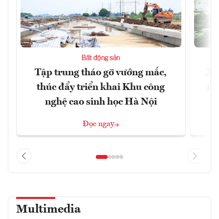
Bất động sản
Tập trung tháo gỡ vướng mắc,
Xâ
thúc đẩy triển khai Khu công
nâ
nghệ cao sinh học Hà Nội
Đọc ngay
Multimedia