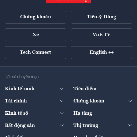
Chứng khoán
Tiêu & Dùng
Xe
VnE TV
Tech Connect
English ++
Tất cả chuyên mục
Kinh tế xanh
Tiêu điểm
Chuyển động xanh
Tài chính
Chứng khoán
Pháp lý
Ngân hàng
Doanh nghiệp niêm yết
Kinh tế số
Hạ tầng
Thương hiệu xanh
Thị trường vốn
Thị trường
Sản phẩm - Thị trường
Bất động sản
Thị trường
Diễn đàn
Thuế
Đầu tư
Tài sản số
Chính sách
Xuất nhập khẩu