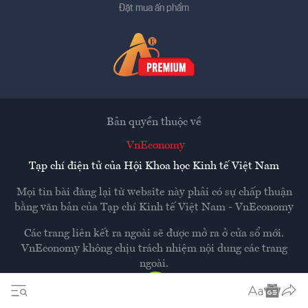
Đặt mua ấn phẩm
Bản quyền thuộc về
VnEconomy
Tạp chí điện tử của Hội Khoa học Kinh tế Việt Nam
Mọi tin bài đăng lại từ website này phải có sự chấp thuận
bằng văn bản của
Tạp chí Kinh tế Việt Nam - VnEconomy
Các trang liên kết ra ngoài sẽ được mở ra ở cửa sổ mới.
VnEconomy không chịu trách nhiệm nội dung các trang
ngoài.