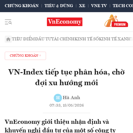
CHỨNG KHOÁN
TIÊU & DÙNG
XE
VNE TV
TECH CO
TIÊU ĐIỂM
ĐẦU TƯ
TÀI CHÍNH
KINH TẾ SỐ
KINH TẾ XANH
CHỨNG KHOÁN
VN-Index tiếp tục phân hóa, chờ
đợi xu hướng mới
Hà Anh
H
07:33, 18/05/2026
VnEconomy giới thiệu nhận định và
khuyến nghị đầu tư của một số công ty