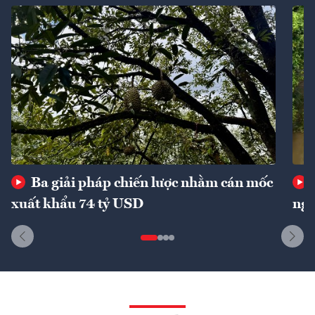
Ba giải pháp chiến lược nhằm cán mốc
xuất khẩu 74 tỷ USD
ngu