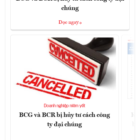
chúng
Đọc ngay
Doanh nghiệp niêm yết
BCG và BCR bị hủy tư cách công
Kh
ty đại chúng
ba