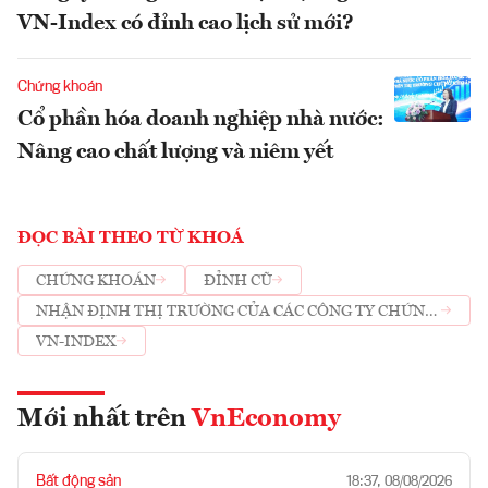
VN-Index có đỉnh cao lịch sử mới?
Chứng khoán
Cổ phần hóa doanh nghiệp nhà nước:
Nâng cao chất lượng và niêm yết
ĐỌC BÀI THEO TỪ KHOÁ
CHỨNG KHOÁN
ĐỈNH CŨ
NHẬN ĐỊNH THỊ TRƯỜNG CỦA CÁC CÔNG TY CHỨNG
KHOÁN
VN-INDEX
Mới nhất trên
VnEconomy
Bất động sản
18:37, 08/08/2026