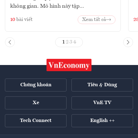
không gian. Mô hình này tập...
10
bài viết
Xem tất cả
2
1
2
3
4
Chứng khoán
Tiêu & Dùng
Xe
VnE TV
Tech Connect
English ++