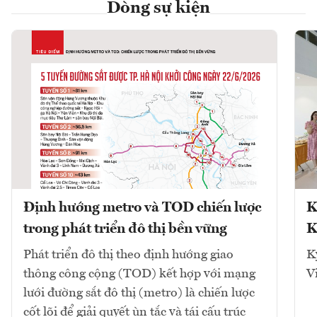
Dòng sự kiện
Định hướng metro và TOD chiến lược
K
trong phát triển đô thị bền vững
K
Phát triển đô thị theo định hướng giao
K
thông công cộng (TOD) kết hợp với mạng
V
lưới đường sắt đô thị (metro) là chiến lược
cốt lõi để giải quyết ùn tắc và tái cấu trúc