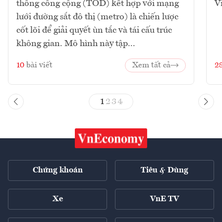
thông công cộng (TOD) kết hợp với mạng
V
lưới đường sắt đô thị (metro) là chiến lược
cốt lõi để giải quyết ùn tắc và tái cấu trúc
không gian. Mô hình này tập...
10
bài viết
Xem tất cả
2
1
2
3
4
Chứng khoán
Tiêu & Dùng
Xe
VnE TV