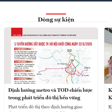
Dòng sự kiện
Định hướng metro và TOD chiến lược
K
trong phát triển đô thị bền vững
K
Phát triển đô thị theo định hướng giao
K