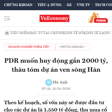
CHỨNG KHOÁN
TIÊU & DÙNG
XE
VNE TV
TECH CO
TIÊU ĐIỂM
ĐẦU TƯ
TÀI CHÍNH
KINH TẾ SỐ
KINH TẾ XANH
DOANH NGHIỆP NIÊM YẾT
CHỨNG KHOÁN
PDR muốn huy động gần 2000 tỷ,
thâu tóm dự án ven sông Hàn
Hà Anh
H
07:35, 18/05/2026
Theo kế hoạch, số vốn này sẽ được đầu tư
cho các dự án là 1.550 tỷ đồng, thu mua cổ