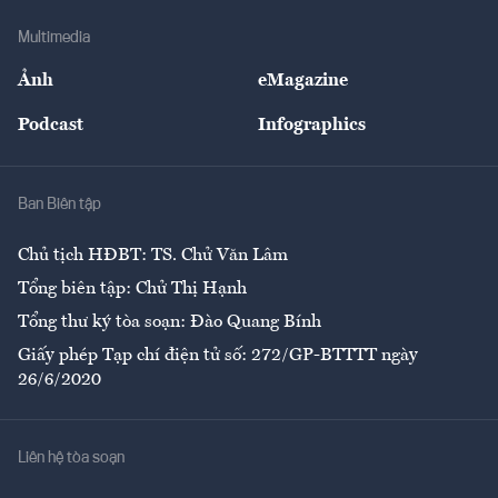
Doanh nghiệp
Địa phương
Thị trường
Bảo hiểm
Multimedia
Sự kiện
Nhân lực
Ảnh
eMagazine
Đẹp +
An sinh
Podcast
Infographics
Giải trí
Y tế
Nhà
Ban Biên tập
Ẩm thực
Chủ tịch HĐBT: TS. Chử Văn Lâm
Tổng biên tập: Chử Thị Hạnh
Tổng thư ký tòa soạn: Đào Quang Bính
Giấy phép Tạp chí điện tử số: 272/GP-BTTTT ngày
26/6/2020
Liên hệ tòa soạn