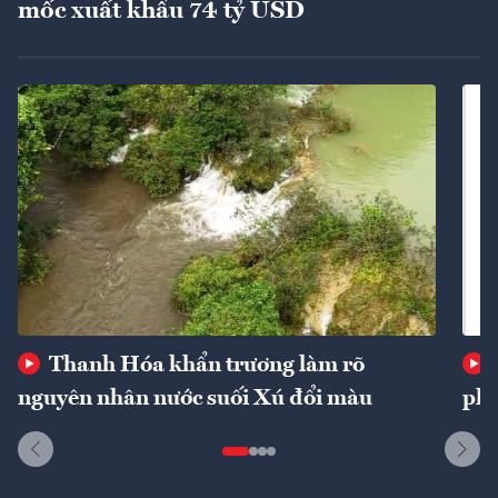
mốc xuất khẩu 74 tỷ USD
Thanh Hóa khẩn trương làm rõ
nguyên nhân nước suối Xú đổi màu
phí