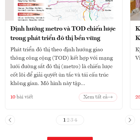
Định hướng metro và TOD chiến lược
K
trong phát triển đô thị bền vững
K
Phát triển đô thị theo định hướng giao
K
thông công cộng (TOD) kết hợp với mạng
V
lưới đường sắt đô thị (metro) là chiến lược
cốt lõi để giải quyết ùn tắc và tái cấu trúc
không gian. Mô hình này tập...
10
bài viết
Xem tất cả
2
1
2
3
4