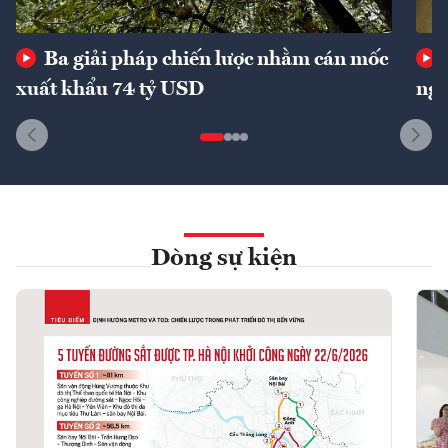
Ba giải pháp chiến lược nhằm cán mốc
xuất khẩu 74 tỷ USD
ngu
Dòng sự kiện