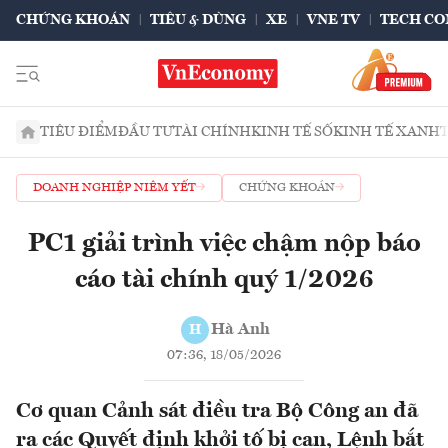
CHỨNG KHOÁN
TIÊU & DÙNG
XE
VNE TV
TECH CO
TIÊU ĐIỂM
ĐẦU TƯ
TÀI CHÍNH
KINH TẾ SỐ
KINH TẾ XANH
DOANH NGHIỆP NIÊM YẾT
CHỨNG KHOÁN
PC1 giải trình việc chậm nộp báo
cáo tài chính quý 1/2026
Hà Anh
H
07:36, 18/05/2026
Cơ quan Cảnh sát điều tra Bộ Công an đã
ra các Quyết định khởi tố bị can, Lệnh bắt