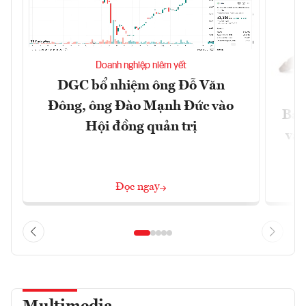
Doanh nghiệp niêm yết
DGC bổ nhiệm ông Đỗ Văn
Đông, ông Đào Mạnh Đức vào
Báo
Hội đồng quản trị
và 
Đọc ngay