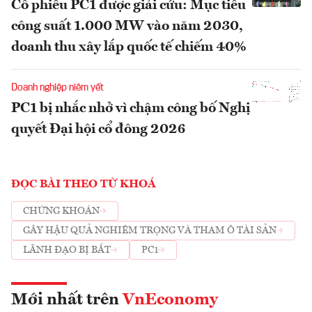
Cổ phiếu PC1 được giải cứu: Mục tiêu
công suất 1.000 MW vào năm 2030,
doanh thu xây lắp quốc tế chiếm 40%
Doanh nghiệp niêm yết
PC1 bị nhắc nhở vì chậm công bố Nghị
quyết Đại hội cổ đông 2026
ĐỌC BÀI THEO TỪ KHOÁ
CHỨNG KHOÁN
GÂY HẬU QUẢ NGHIÊM TRỌNG VÀ THAM Ô TÀI SẢN
LÃNH ĐẠO BỊ BẮT
PC1
Mới nhất trên
VnEconomy