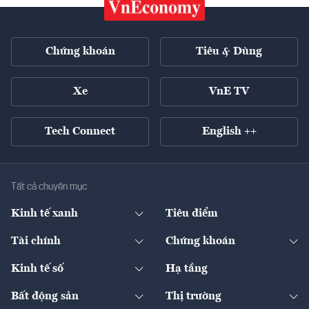
Chứng khoán
Tiêu & Dùng
Xe
VnE TV
Tech Connect
English ++
Tất cả chuyên mục
Kinh tế xanh
Tiêu điểm
Chuyển động xanh
Tài chính
Chứng khoán
Pháp lý
Ngân hàng
Doanh nghiệp niêm yết
Kinh tế số
Hạ tầng
Thương hiệu xanh
Thị trường vốn
Thị trường
Sản phẩm - Thị trường
Bất động sản
Thị trường
Diễn đàn
Thuế
Đầu tư