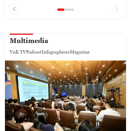
Multimedia
VnE TV
Podcast
Infographics
eMagazine