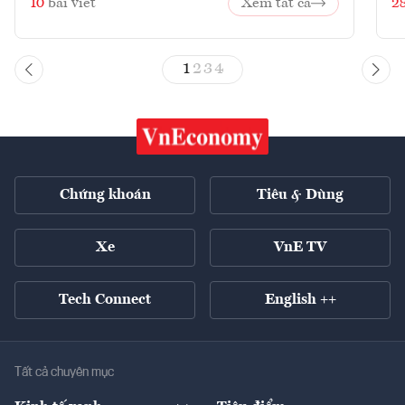
10
bài viết
Xem tất cả
2
1
2
3
4
Chứng khoán
Tiêu & Dùng
Xe
VnE TV
Tech Connect
English ++
Tất cả chuyên mục