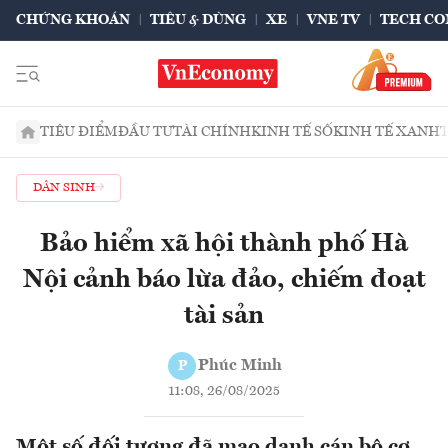
CHỨNG KHOÁN
TIÊU & DÙNG
XE
VNE TV
TECH CO
TIÊU ĐIỂM
ĐẦU TƯ
TÀI CHÍNH
KINH TẾ SỐ
KINH TẾ XANH
DÂN SINH
Bảo hiểm xã hội thành phố Hà
Nội cảnh báo lừa đảo, chiếm đoạt
tài sản
Phúc Minh
P
11:08, 26/08/2025
Một số đối tượng đã mạo danh cán bộ cơ