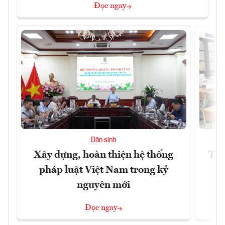
Đọc ngay
Dân sinh
Xây dựng, hoàn thiện hệ thống
Tiế
pháp luật Việt Nam trong kỷ
s
nguyên mới
Đọc ngay