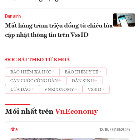
Dân sinh
Mất hàng trăm triệu đồng từ chiêu lừa
cập nhật thông tin trên VssID
ĐỌC BÀI THEO TỪ KHOÁ
BẢO HIỂM XÃ HỘI
BẢO HIỂM Y TẾ
CĂN CƯỚC CÔNG DÂN
DÂN SINH
LỪA ĐẢO
VNECONOMY
VSSID
Mới nhất trên
VnEconomy
Nhà
12:18, 08/08/2026