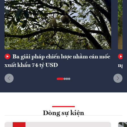
Ba giải pháp chiến lược nhằm cán mốc
xuất khẩu 74 tỷ USD
ngu
Dòng sự kiện