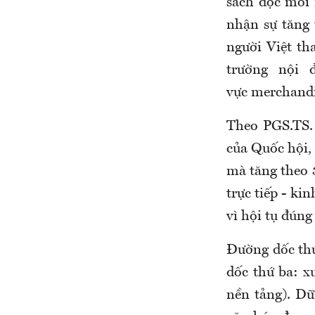
sách đọc mỗi
nhận sự tăng
người Việt th
trường nội 
vực merchandis
Theo PGS.TS.
của Quốc hội,
mà tăng theo 
trực tiếp - ki
vì hội tụ đúng
Đường dốc thứ
dốc thứ ba: x
nền tảng). Dữ