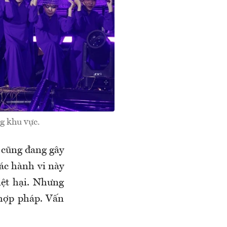
g khu vực.
p cũng đang gây
Các hành vi này
iệt hại. Nhưng
 hợp pháp. Vấn