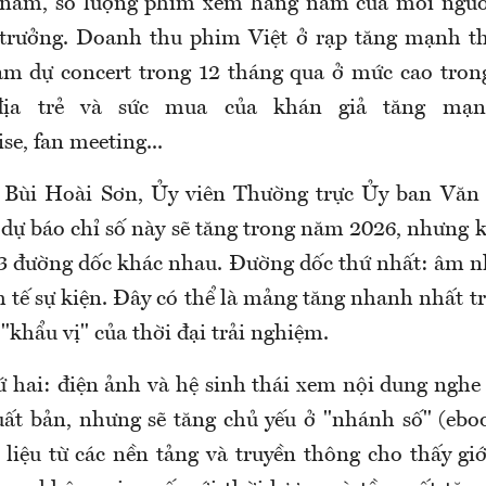
 năm, số lượng phim xem hàng năm của mỗi người
 trưởng. Doanh thu phim Việt ở rạp tăng mạnh th
am dự concert trong 12 tháng qua ở mức cao tron
địa trẻ và sức mua của khán giả tăng mạn
e, fan meeting...
 Bùi Hoài Sơn, Ủy viên Thường trực Ủy ban Văn 
 dự báo chỉ số này sẽ tăng trong năm 2026, nhưng 
3 đường dốc khác nhau. Đường dốc thứ nhất: âm nh
nh tế sự kiện. Đây có thể là mảng tăng nhanh nhất 
 "khẩu vị" của thời đại trải nghiệm.
 hai: điện ảnh và hệ sinh thái xem nội dung nghe
uất bản, nhưng sẽ tăng chủ yếu ở "nhánh số" (ebo
 liệu từ các nền tảng và truyền thông cho thấy giớ