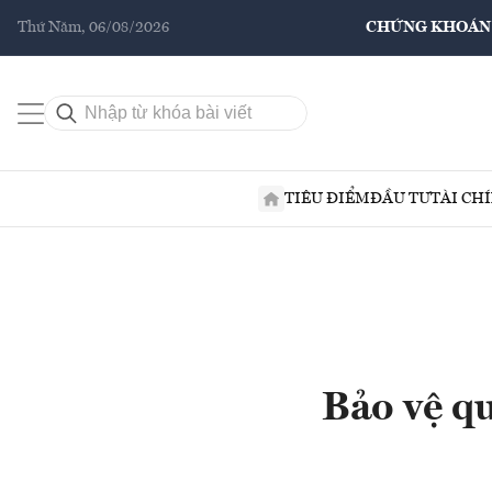
Thứ Năm, 06/08/2026
CHỨNG KHOÁN
TIÊU ĐIỂM
ĐẦU TƯ
TÀI CH
Bảo vệ qu