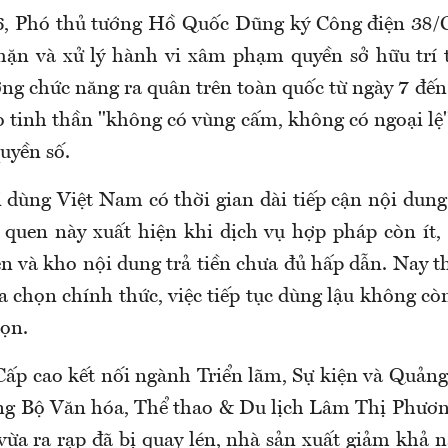
6, Phó thủ tướng Hồ Quốc Dũng ký Công điện 38/
hặn và xử lý hành vi xâm phạm quyền sở hữu trí 
ợng chức năng ra quân trên toàn quốc từ ngày 7 đế
o tinh thần "không có vùng cấm, không có ngoại lệ"
uyền số.
i dùng Việt Nam có thời gian dài tiếp cận nội dung
i quen này xuất hiện khi dịch vụ hợp pháp còn ít,
n và kho nội dung trả tiền chưa đủ hấp dẫn. Nay t
 chọn chính thức, việc tiếp tục dùng lậu không cò
họn.
Cấp cao kết nối ngành Triển lãm, Sự kiện và Quản
ởng Bộ Văn hóa, Thể thao & Du lịch Lâm Thị Phươ
ừa ra rạp đã bị quay lén, nhà sản xuất giảm khả n