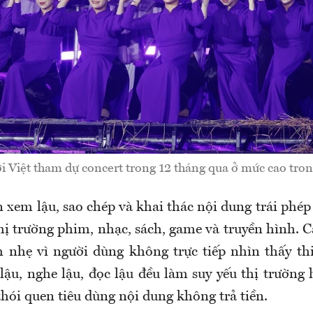
ời Việt tham dự concert trong 12 tháng qua ở mức cao tron
 xem lậu, sao chép và khai thác nội dung trái phé
hị trường phim, nhạc, sách, game và truyền hình. 
 nhẹ vì người dùng không trực tiếp nhìn thấy th
lậu, nghe lậu, đọc lậu đều làm suy yếu thị trường
thói quen tiêu dùng nội dung không trả tiền.