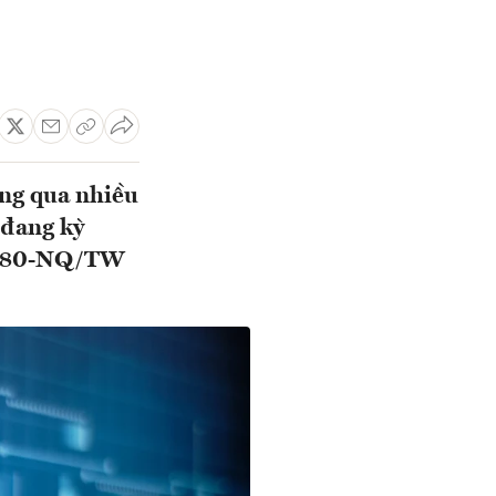
ng qua nhiều
 đang kỳ
yết 80-NQ/TW