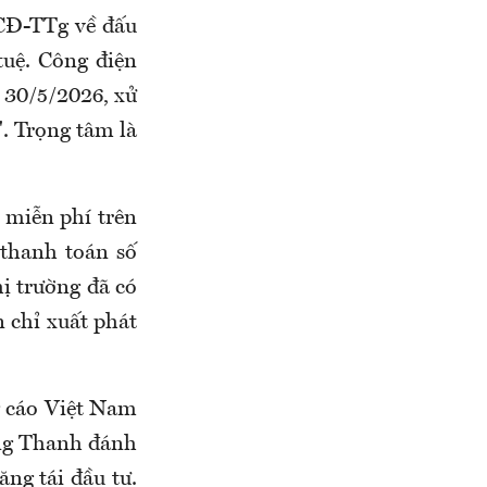
CĐ-TTg về đấu
tuệ. Công điện
n 30/5/2026, xử
. Trọng tâm là
 miễn phí trên
 thanh toán số
hị trường đã có
n chỉ xuất phát
g cáo Việt Nam
ng Thanh đánh
ăng tái đầu tư.