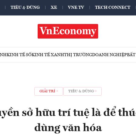
TIÊU & DÙNG
XE
VNE TV
TECH CONNECT
ÍNH
KINH TẾ SỐ
KINH TẾ XANH
THỊ TRƯỜNG
DOANH NGHIỆP
BẤT
GIẢI TRÍ
TIÊU & DÙNG
yền sở hữu trí tuệ là để thú
dùng văn hóa