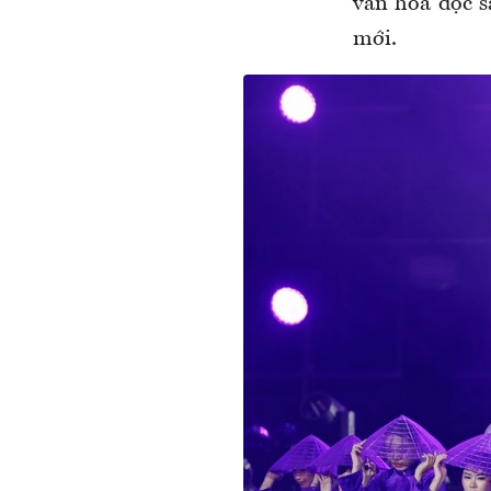
văn hóa đọc s
mới.