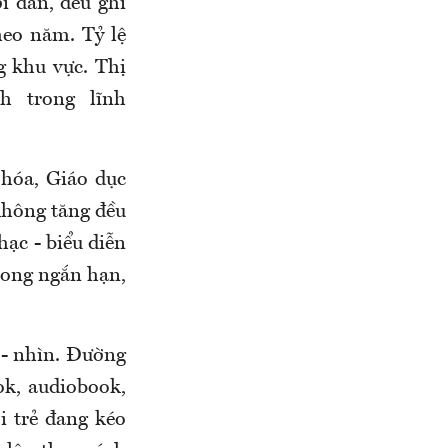
 dân, đều ghi
eo năm. Tỷ lệ
g khu vực. Thị
h trong lĩnh
hóa, Giáo dục
không tăng đều
ạc - biểu diễn
trong ngắn hạn,
 - nhìn. Đường
ok, audiobook,
i trẻ đang kéo