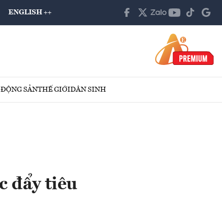
ENGLISH ++
 ĐỘNG SẢN
THẾ GIỚI
DÂN SINH
c đẩy tiêu