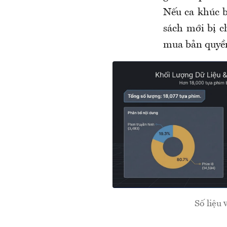
Nếu ca khúc b
sách mới bị c
mua bản quy
Số liệu 