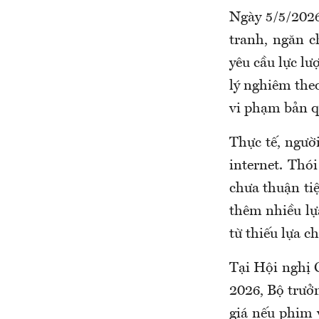
Ngày 5/5/202
tranh, ngăn c
yêu cầu lực lư
lý nghiêm the
vi phạm bản q
Thực tế, ngườ
internet. Thó
chưa thuận tiệ
thêm nhiều lựa
từ thiếu lựa c
Tại Hội nghị 
2026, Bộ trư
giá nếu phim v