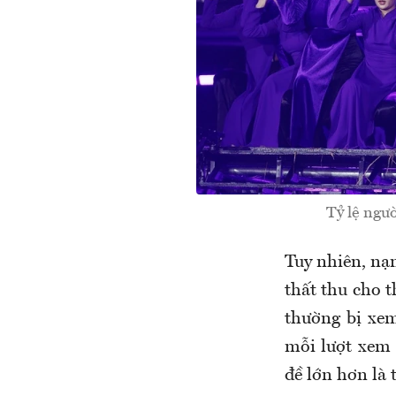
Tỷ lệ ngư
Tuy nhiên, nạn
thất thu cho t
thường bị xem
mỗi lượt xem 
đề lớn hơn là 