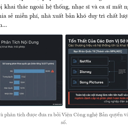
ị khai thác ngoài hệ thống, nhạc sĩ và ca sĩ mất 
hia sẻ miễn phí, nhà xuất bản khó duy trì chất lượ
ền…
và phân tích được đưa ra bởi Viện Công nghệ Bản quyền v
số.