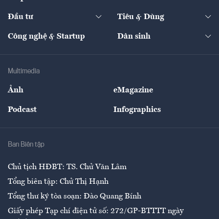
Start-up
Dự án
Công nghiệp
Chuyển động 24h
Đối thoại
The Guide
Video
Đầu tư
Tiêu & Dùng
Quản trị số
Cafe BĐS
Thị trường
Kinh doanh
Kết nối
Tạp chí kinh tế Việt Nam
eMagazine
Nhà đầu tư
Du lịch
Công nghệ & Startup
Dân sinh
Tư vấn
Nông sản
Doanh nhân
Tư vấn Tiêu & Dùng
Infographics
Hạ tầng
Sức khỏe
Khung pháp lý
Doanh nghiệp
Địa phương
Thị trường
Bảo hiểm
Multimedia
Sự kiện
Nhân lực
Ảnh
eMagazine
Đẹp +
An sinh
Podcast
Infographics
Giải trí
Y tế
Nhà
Ban Biên tập
Ẩm thực
Chủ tịch HĐBT: TS. Chử Văn Lâm
Tổng biên tập: Chử Thị Hạnh
Tổng thư ký tòa soạn: Đào Quang Bính
Giấy phép Tạp chí điện tử số: 272/GP-BTTTT ngày