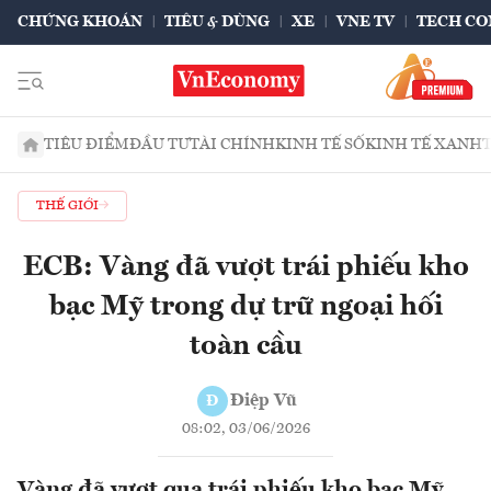
CHỨNG KHOÁN
TIÊU & DÙNG
XE
VNE TV
TECH CO
TIÊU ĐIỂM
ĐẦU TƯ
TÀI CHÍNH
KINH TẾ SỐ
KINH TẾ XANH
THẾ GIỚI
ECB: Vàng đã vượt trái phiếu kho
bạc Mỹ trong dự trữ ngoại hối
toàn cầu
Điệp Vũ
Đ
08:02, 03/06/2026
Vàng đã vượt qua trái phiếu kho bạc Mỹ