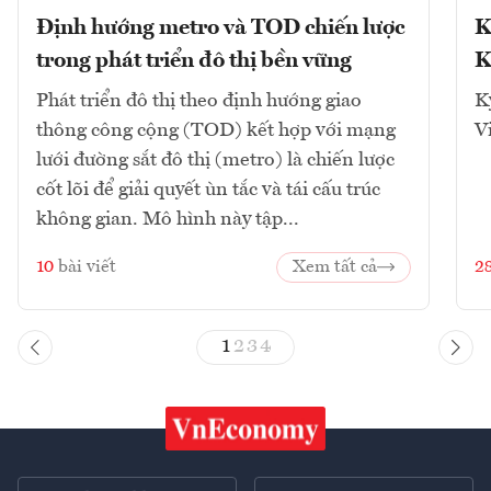
Định hướng metro và TOD chiến lược
K
trong phát triển đô thị bền vững
K
Phát triển đô thị theo định hướng giao
K
thông công cộng (TOD) kết hợp với mạng
V
lưới đường sắt đô thị (metro) là chiến lược
cốt lõi để giải quyết ùn tắc và tái cấu trúc
không gian. Mô hình này tập...
10
bài viết
Xem tất cả
2
1
2
3
4