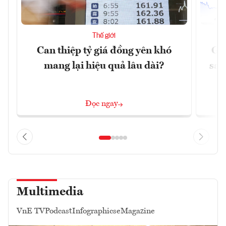
Thế giới
Can thiệp tỷ giá đồng yên khó
Gi
mang lại hiệu quả lâu dài?
sau
Đọc ngay
Multimedia
VnE TV
Podcast
Infographics
eMagazine