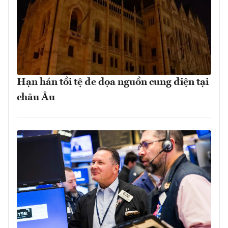
Hạn hán tồi tệ đe dọa nguồn cung điện tại
châu Âu