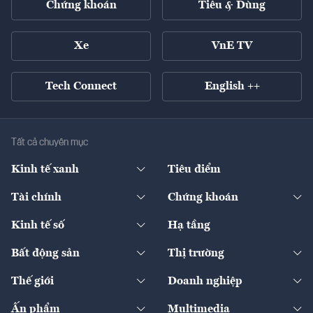
Chứng khoán
Tiêu & Dùng
Xe
VnE TV
Tech Connect
English ++
Tất cả chuyên mục
Kinh tế xanh
Tiêu điểm
Chuyển động xanh
Tài chính
Chứng khoán
Pháp lý
Ngân hàng
Doanh nghiệp niêm yết
Kinh tế số
Hạ tầng
Thương hiệu xanh
Thị trường vốn
Thị trường
Sản phẩm - Thị trường
Bất động sản
Thị trường
Diễn đàn
Thuế
Đầu tư
Tài sản số
Chính sách
Xuất nhập khẩu
Thế giới
Doanh nghiệp
Bảo hiểm
Quốc tế
Dịch vụ số
Thị trường
Khung pháp lý
Kinh tế
Chuyển động
Ấn phẩm
Multimedia
Khung pháp lý