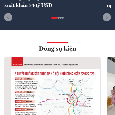
xuất khẩu 74 tỷ USD
ngu
Dòng sự kiện