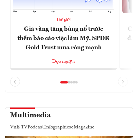
Thế giới
Giá vàng tăng bùng nổ trước
Chí
thềm báo cáo việc làm Mỹ, SPDR
đã 
Gold Trust mua ròng mạnh
Đọc ngay
Multimedia
VnE TV
Podcast
Infographics
eMagazine