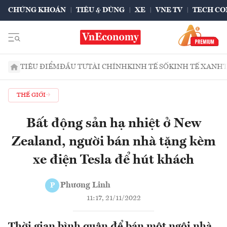
CHỨNG KHOÁN
TIÊU & DÙNG
XE
VNE TV
TECH CO
TIÊU ĐIỂM
ĐẦU TƯ
TÀI CHÍNH
KINH TẾ SỐ
KINH TẾ XANH
THẾ GIỚI
Bất động sản hạ nhiệt ở New
Zealand, người bán nhà tặng kèm
xe điện Tesla để hút khách
Phương Linh
P
11:17, 21/11/2022
Thời gian bình quân để bán một ngôi nhà