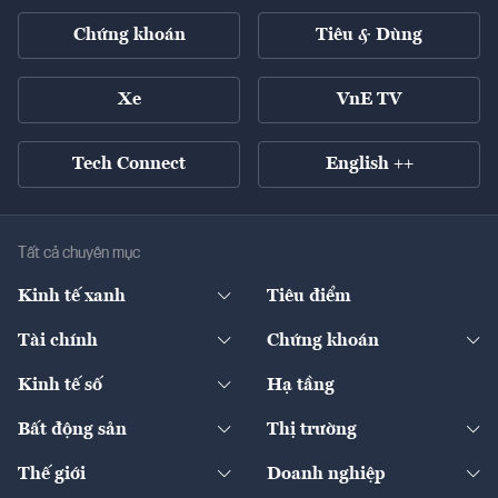
Chứng khoán
Tiêu & Dùng
Xe
VnE TV
Tech Connect
English ++
Tất cả chuyên mục
Kinh tế xanh
Tiêu điểm
Chuyển động xanh
Tài chính
Chứng khoán
Pháp lý
Ngân hàng
Doanh nghiệp niêm yết
Kinh tế số
Hạ tầng
Thương hiệu xanh
Thị trường vốn
Thị trường
Sản phẩm - Thị trường
Bất động sản
Thị trường
Diễn đàn
Thuế
Đầu tư
Tài sản số
Chính sách
Xuất nhập khẩu
Thế giới
Doanh nghiệp
Bảo hiểm
Quốc tế
Dịch vụ số