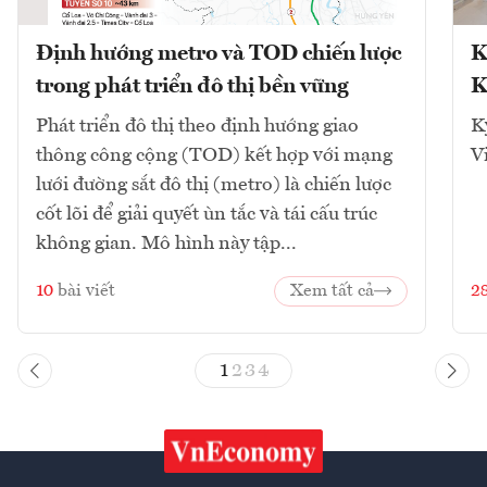
Định hướng metro và TOD chiến lược
K
trong phát triển đô thị bền vững
K
Phát triển đô thị theo định hướng giao
K
thông công cộng (TOD) kết hợp với mạng
V
lưới đường sắt đô thị (metro) là chiến lược
cốt lõi để giải quyết ùn tắc và tái cấu trúc
không gian. Mô hình này tập...
10
bài viết
Xem tất cả
2
1
2
3
4