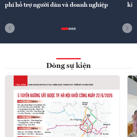
phí hỗ trợ người dân và doanh nghiệp
kin
Dòng sự kiện