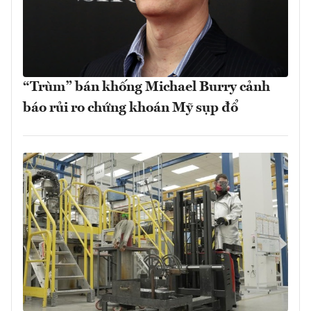
“Trùm” bán khống Michael Burry cảnh
báo rủi ro chứng khoán Mỹ sụp đổ