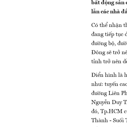
bất động sản 
lẫn các nhà đầ
Có thể nhận th
đang tiếp tục 
đường bộ, đườ
Đông sẽ trở nê
tỉnh trở nên d
Điển hình là h
như: tuyến ca
đường Liên Ph
Nguyễn Duy Tr
đó, Tp.HCM cũ
Thành - Suối 