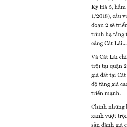
Kỳ Hà 3, hầm c
1/2018), cầu v
đoạn 2 sẽ tri
trình hạ tầng 
cảng Cát Lái...
Và Cát Lái chí
trội tại quận 
giá đất tại Cá
độ tăng giá c
triển mạnh.
Chính những lợ
xanh vượt trội
sản đánh giá c