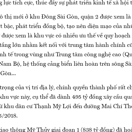
 lực tích cực, thúc đẩy sự phát triển kinh tế xã hội 
đô thị mới ở khu Đông Sài Gòn, quận 2 được xem là 
t bậc, phát triển đồng bộ, tạo nên diện mạo của nh
 được xem là khu vực có nhiều ưu thế về quy hoạch 
 tầng lớn nhằm kết nối với trung tâm hành chính c
inh tế trong vùng như Trung tâm công nghệ cao (Qu
Nam Bộ, hệ thống cảng biển liên hoàn trên sông Sà
Gòn...
rọng của vị trí địa lý, chính quyền thành phố rất c
 khu vực này, cụ thể đã dành 495 tỷ đồng xây cầu q
ừ khu dân cư Thạnh Mỹ Lợi đến đường Mai Chí Thọ
5/2018.
giao thông Mỹ Thủy giai đoạn 1 (838 tỷ đồng) đã h