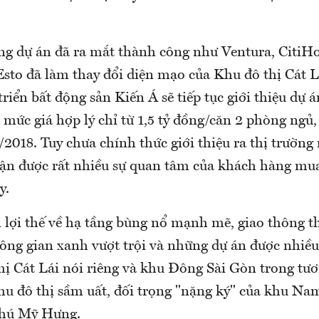
g dự án đã ra mắt thành công như Ventura, CitiHo
Esto đã làm thay đổi diện mạo của Khu đô thị Cát L
triển bất động sản Kiến Á sẽ tiếp tục giới thiệu dự á
 mức giá hợp lý chỉ từ 1,5 tỷ đồng/căn 2 phòng ngủ,
2018. Tuy chưa chính thức giới thiệu ra thị trườn
hận được rất nhiều sự quan tâm của khách hàng mua
y.
i lợi thế về hạ tầng bùng nổ mạnh mẽ, giao thông th
hông gian xanh vượt trội và những dự án được nhiề
hị Cát Lái nói riêng và khu Đông Sài Gòn trong tươ
khu đô thị sầm uất, đối trọng "nặng ký" của khu N
Phú Mỹ Hưng.