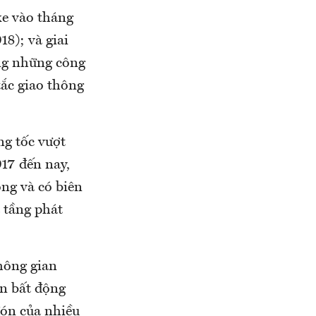
xe vào tháng
8); và giai
ong những công
tắc giao thông
ng tốc vượt
017 đến nay,
óng và có biên
 tầng phát
không gian
ển bất động
đón của nhiều