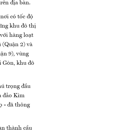
trên địa bàn.
nơi có tốc độ
ững khu đô thị
với hàng loạt
ũ (Quận 2) và
ận 9), vùng
i Gòn, khu đô
hú trọng đầu
ua đảo Kim
 - đã thông
oàn thành cầu