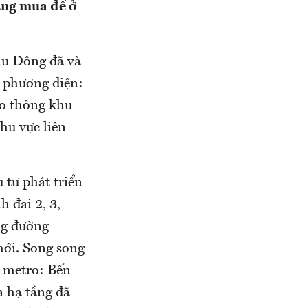
àng mua để ở
khu Đông đã và
ả phương diện:
ao thông khu
khu vực liên
 tư phát triển
 đai 2, 3,
ng đường
ới. Song song
t metro: Bến
a hạ tầng đã