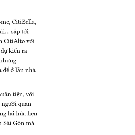
me, CitiBella,
ái… sắp tới
n CitiAlto với
 dự kiến ra
g nhưng
 để ở lẫn nhà
uận tiện, với
u người quan
ng lai hứa hẹn
am Sài Gòn mà