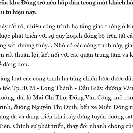
của khu Đông trở nên hấp dẫn trong mắt khách h
u tư hiện nay.
ấy rất rõ, nhiều công trình hạ tầng giao thông ở 
được phát triển với sự quy hoạch đồng bộ trên tất c
ng sắt, đường thủy… Nhờ có các công trình này, gi
n rất thuận lợi, kết nối với các quận trung tâm và 
ễ dàng hơn.
àng loạt các công trình hạ tầng chiến lược được đầu
o tốc Tp.HCM - Long Thành - Dầu Giây, đường Vành
ường, đại lộ Mai Chí Thọ, Đồng Văn Cống, mở rộ
inh, đường Nguyễn Thị Định, bến xe Miền Đông m
ng đã và đang triển khai xây dựng tuyến đường sắ
Tiên. Chính sự phát triển, thay đổi nhanh chóng củ