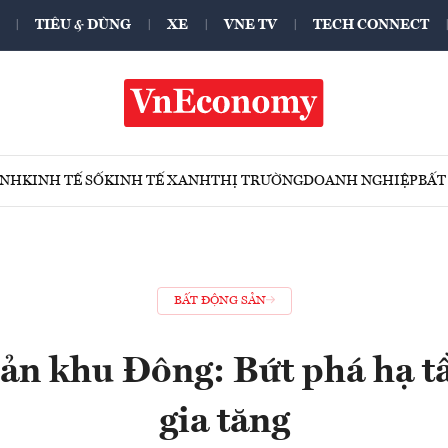
TIÊU & DÙNG
XE
VNE TV
TECH CONNECT
ÍNH
KINH TẾ SỐ
KINH TẾ XANH
THỊ TRƯỜNG
DOANH NGHIỆP
BẤT
BẤT ĐỘNG SẢN
ản khu Đông: Bứt phá hạ tần
gia tăng