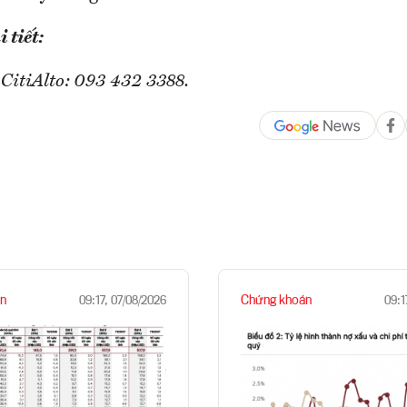
 tiết:
 CitiAlto: 093 432 3388.
n
Chứng khoán
09:17, 07/08/2026
09:1