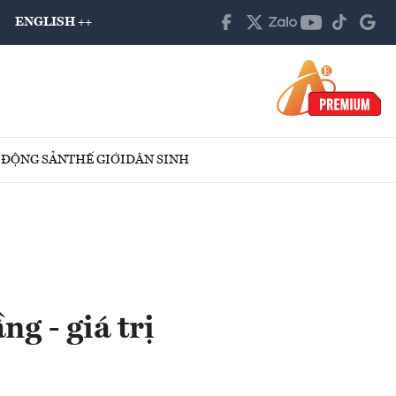
ENGLISH ++
 ĐỘNG SẢN
THẾ GIỚI
DÂN SINH
g - giá trị