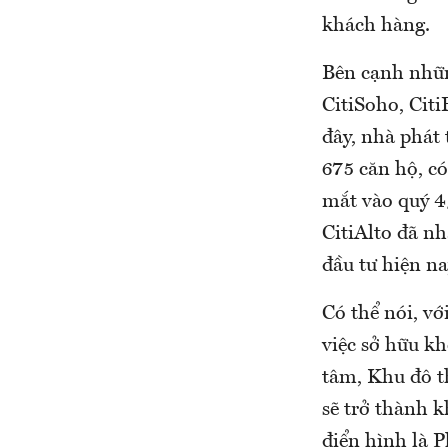
khách hàng.
Bên cạnh nhữn
CitiSoho, Citi
đây, nhà phát 
675 căn hộ, có
mắt vào quý 4/
CitiAlto đã n
đầu tư hiện na
Có thể nói, vớ
việc sở hữu k
tâm, Khu đô t
sẽ trở thành 
điển hình là 