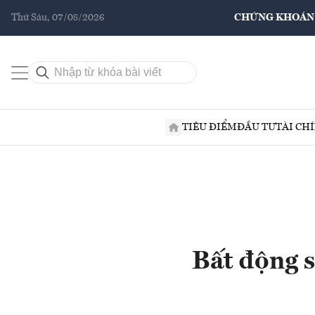
Thứ Sáu, 07/08/2026
CHỨNG KHOÁN
TIÊU ĐIỂM
ĐẦU TƯ
TÀI CH
Bất động s