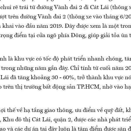
hui rẽ trái từ đường Vành đai 2 đi Cát Lái (thông 
ượt trên đường Vành đai 2 (thông xe vào tháng 6/201
ển khai vào đầu năm 2019. Đây được xem là một tr
trọng điểm tại cửa ngõ phía Đông, giúp giải tỏa ùn 
nh là khu vực có tốc độ phát triển nhanh chóng, tă
2 trong những năm gần đây. Chỉ tính từ cuối năm 2
t Lái đã tăng khoảng 30 - 60%, trở thành khu vực n
ao trên thị trường bất động sản TP.HCM, nhờ vào hạ
i thế về hạ tầng giao thông, ưu điểm về quỹ đất, 
, Khu đô thị Cát Lái, quận 2, được các nhà phát tri
ao và các dự án tại đây luôn là tâm điểm được săn 