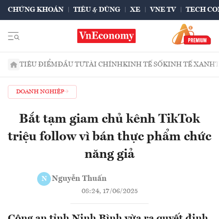
CHỨNG KHOÁN
TIÊU & DÙNG
XE
VNE TV
TECH CO
TIÊU ĐIỂM
ĐẦU TƯ
TÀI CHÍNH
KINH TẾ SỐ
KINH TẾ XANH
DOANH NGHIỆP
Bắt tạm giam chủ kênh TikTok
triệu follow vì bán thực phẩm chức
năng giả
Nguyễn Thuấn
N
08:24, 17/06/2025
Công an tỉnh Ninh Bình vừa ra quyết định