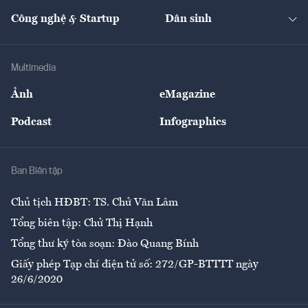
Kinh doanh
Kết nối
Tạp chí kinh tế Việt Nam
eMagazine
Nhà đầu tư
Du lịch
Công nghệ & Startup
Dân sinh
Tư vấn
Nông sản
Doanh nhân
Tư vấn Tiêu & Dùng
Infographics
Hạ tầng
Sức khỏe
Khung pháp lý
Doanh nghiệp
Địa phương
Thị trường
Bảo hiểm
Multimedia
Sự kiện
Nhân lực
Ảnh
eMagazine
Đẹp +
An sinh
Podcast
Infographics
Giải trí
Y tế
Nhà
Ban Biên tập
Ẩm thực
Chủ tịch HĐBT: TS. Chử Văn Lâm
Tổng biên tập: Chử Thị Hạnh
Tổng thư ký tòa soạn: Đào Quang Bính
Giấy phép Tạp chí điện tử số: 272/GP-BTTTT ngày
26/6/2020