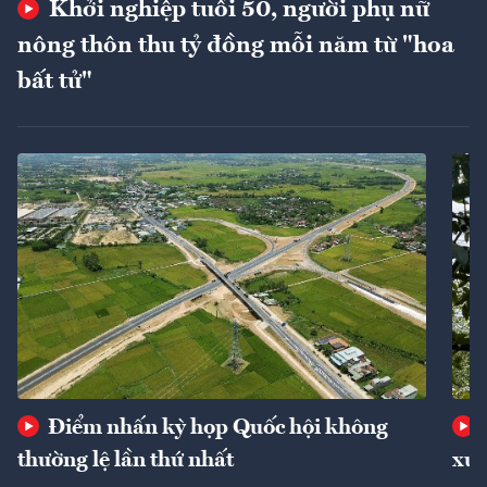
Khởi nghiệp tuổi 50, người phụ nữ
nông thôn thu tỷ đồng mỗi năm từ "hoa
bất tử"
Điểm nhấn kỳ họp Quốc hội không
thường lệ lần thứ nhất
xuấ