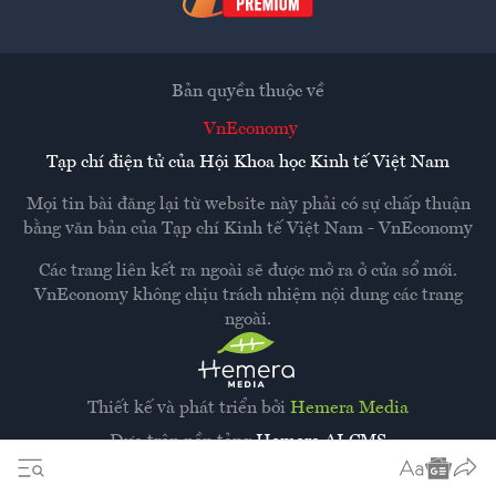
Bản quyền thuộc về
VnEconomy
Tạp chí điện tử của Hội Khoa học Kinh tế Việt Nam
Mọi tin bài đăng lại từ website này phải có sự chấp thuận
bằng văn bản của
Tạp chí Kinh tế Việt Nam - VnEconomy
Các trang liên kết ra ngoài sẽ được mở ra ở cửa sổ mới.
VnEconomy không chịu trách nhiệm nội dung các trang
ngoài.
Thiết kế và phát triển bởi
Hemera Media
Dựa trên nền tảng
Hemera AI CMS