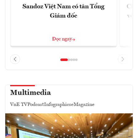
Sandoz Việt Nam có tân Tổng
Chủ
Giám đốc
vệ 
Đọc ngay
Multimedia
VnE TV
Podcast
Infographics
eMagazine