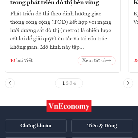
trong phát triển đô thị bền vững
K
Phát triển đô thị theo định hướng giao
K
thông công cộng (TOD) kết hợp với mạng
V
lưới đường sắt đô thị (metro) là chiến lược
cốt lõi để giải quyết ùn tắc và tái cấu trúc
không gian. Mô hình này tập...
10
bài viết
Xem tất cả
2
1
2
3
4
Chứng khoán
Tiêu & Dùng