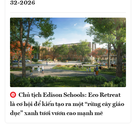
32-2026
Chủ tịch Edison Schools: Eco Retreat
là cơ hội để kiến tạo ra một “rừng cây giáo
dục” xanh tươi vươn cao mạnh mẽ