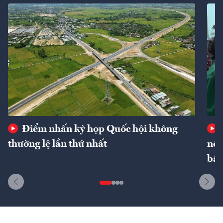
Điểm nhấn kỳ họp Quốc hội không
thường lệ lần thứ nhất
nôn
bất