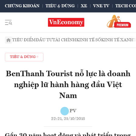
CHỨNG KHOÁN
TIÊU & DÙNG
XE
VNE TV
TECH CO
TIÊU ĐIỂM
ĐẦU TƯ
TÀI CHÍNH
KINH TẾ SỐ
KINH TẾ XANH
TIÊU & DÙNG
BenThanh Tourist nỗ lực là doanh
nghiệp lữ hành hàng đầu Việt
Nam
PV
22:21, 25/10/2018
Gần 30 năm hoạt động và phát triển trong