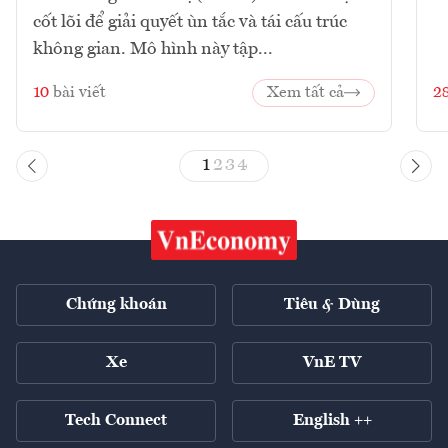
cốt lõi để giải quyết ùn tắc và tái cấu trúc
không gian. Mô hình này tập...
10
bài viết
Xem tất cả
2
1
2
3
4
Chứng khoán
Tiêu & Dùng
Xe
VnE TV
Tech Connect
English ++