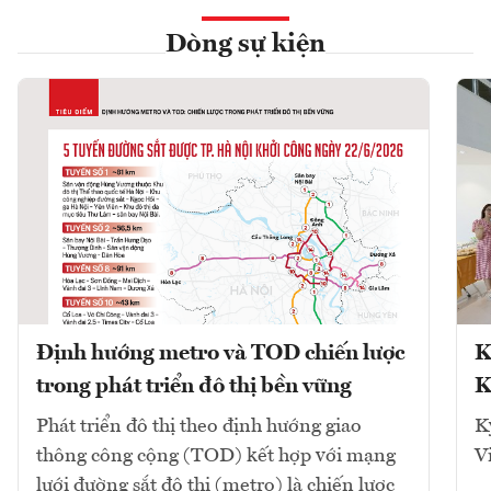
Dòng sự kiện
Định hướng metro và TOD chiến lược
K
trong phát triển đô thị bền vững
K
Phát triển đô thị theo định hướng giao
K
thông công cộng (TOD) kết hợp với mạng
V
lưới đường sắt đô thị (metro) là chiến lược