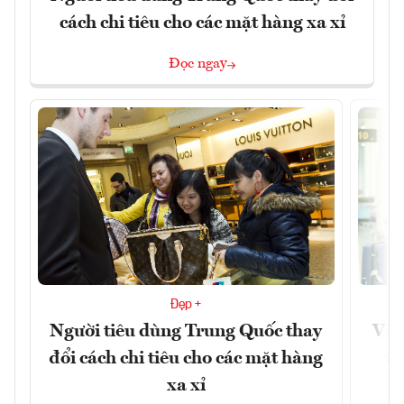
cách chi tiêu cho các mặt hàng xa xỉ
Đọc ngay
Đẹp +
Người tiêu dùng Trung Quốc thay
Việ
đổi cách chi tiêu cho các mặt hàng
th
xa xỉ