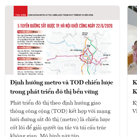
Định hướng metro và TOD chiến lược
K
trong phát triển đô thị bền vững
K
Phát triển đô thị theo định hướng giao
K
thông công cộng (TOD) kết hợp với mạng
V
lưới đường sắt đô thị (metro) là chiến lược
cốt lõi để giải quyết ùn tắc và tái cấu trúc
không gian. Mô hình này tập...