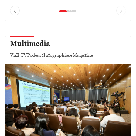
Multimedia
VnE TV
Podcast
Infographics
eMagazine