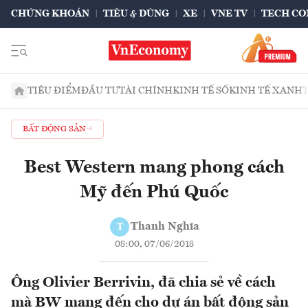
CHỨNG KHOÁN
TIÊU & DÙNG
XE
VNE TV
TECH CO
TIÊU ĐIỂM
ĐẦU TƯ
TÀI CHÍNH
KINH TẾ SỐ
KINH TẾ XANH
BẤT ĐỘNG SẢN
Best Western mang phong cách
Mỹ đến Phú Quốc
Thanh Nghĩa
T
08:00, 07/06/2018
Ông Olivier Berrivin, đã chia sẻ về cách
mà BW mang đến cho dự án bất động sản