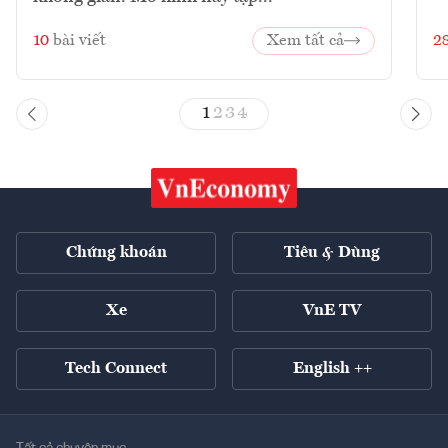
10
bài viết
Xem tất cả
2
1
2
3
4
Chứng khoán
Tiêu & Dùng
Xe
VnE TV
Tech Connect
English ++