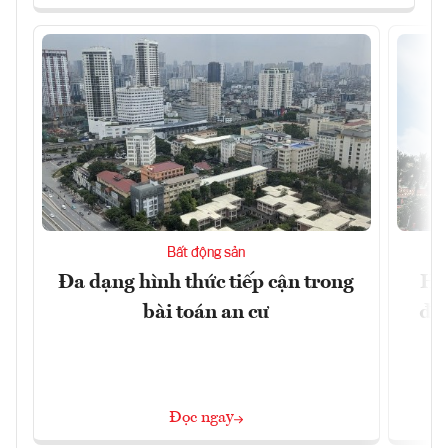
Bất động sản
Đa dạng hình thức tiếp cận trong
Hà
bài toán an cư
đặc
Đọc ngay