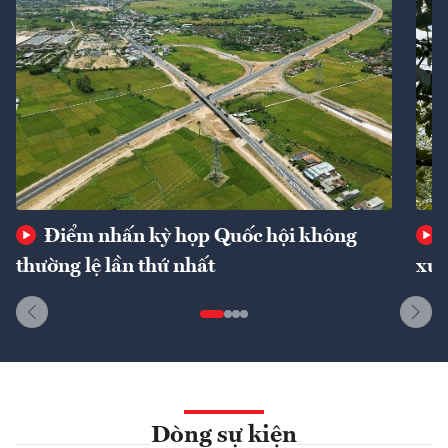
Điểm nhấn kỳ họp Quốc hội không
thường lệ lần thứ nhất
xuấ
Dòng sự kiện