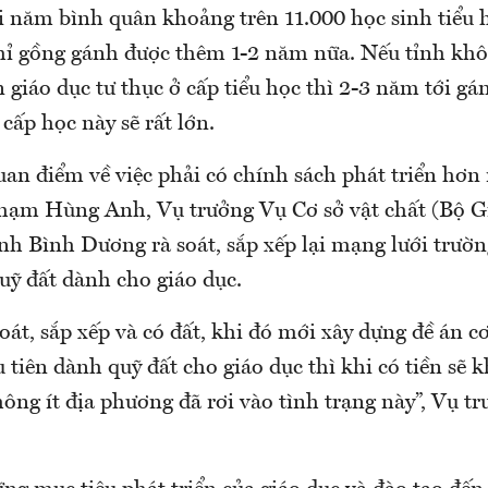
 năm bình quân khoảng trên 11.000 học sinh tiểu 
hỉ gồng gánh được thêm 1-2 năm nữa. Nếu tỉnh khô
n giáo dục tư thục ở cấp tiểu học thì 2-3 năm tới g
 cấp học này sẽ rất lớn.
an điểm về việc phải có chính sách phát triển hơn 
Phạm Hùng Anh, Vụ trưởng Vụ Cơ sở vật chất (Bộ 
ỉnh Bình Dương rà soát, sắp xếp lại mạng lưới trườn
uỹ đất dành cho giáo dục.
soát, sắp xếp và có đất, khi đó mới xây dựng đề án cơ
tiên dành quỹ đất cho giáo dục thì khi có tiền sẽ 
ông ít địa phương đã rơi vào tình trạng này”, Vụ t