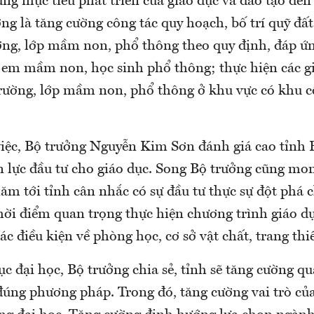
ng mục tiêu phát triển của giáo dục và đào tạo đế
g là tăng cường công tác quy hoạch, bố trí quỹ đất
ường, lớp mầm non, phổ thông theo quy định, đáp ứ
ẻ em mầm non, học sinh phổ thông; thực hiện các gi
trường, lớp mầm non, phổ thông ở khu vực có khu c
việc, Bộ trưởng Nguyễn Kim Sơn đánh giá cao tỉnh
 lực đầu tư cho giáo dục. Song Bộ trưởng cũng mo
ăm tới tỉnh cân nhắc có sự đầu tư thực sự đột phá c
thời điểm quan trọng thực hiện chương trình giáo 
ác điều kiện về phòng học, cơ sở vật chất, trang thiế
ục đại học, Bộ trưởng chia sẻ, tỉnh sẽ tăng cường q
đúng phương pháp. Trong đó, tăng cường vai trò củ