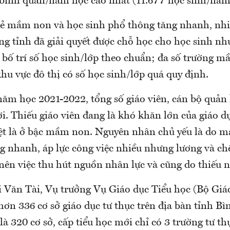
 bình quân/năm học cao nhất (11.677 học sinh/năm
rẻ mầm non và học sinh phổ thông tăng nhanh, nhiề
ng tỉnh đã giải quyết được chỗ học cho học sinh n
 bố trí số học sinh/lớp theo chuẩn; đa số trường m
hu vực đô thị có số học sinh/lớp quá quy định.
năm học 2021-2022, tổng số giáo viên, cán bộ quản l
i. Thiếu giáo viên đang là khó khăn lớn của giáo d
ệt là ở bậc mầm non. Nguyên nhân chủ yếu là do m
g nhanh, áp lực công việc nhiều nhưng lương và ch
nên việc thu hút nguồn nhân lực và cũng do thiếu 
 Văn Tài, Vụ trưởng Vụ Giáo dục Tiểu học (Bộ Giá
 hơn 336 cơ sở giáo dục tư thục trên địa bàn tỉnh B
 320 cơ sở, cấp tiểu học mới chỉ có 3 trường tư th