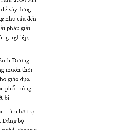
n năm 2030 của
 để xây dựng
ng nhu cầu đến
ải pháp giải
ông nghiệp,
 Bình Dương
ng muốn thời
ho giáo dục.
dục phổ thông
t bị.
uan tâm hỗ trợ
a Đảng bộ