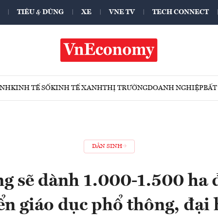
TIÊU & DÙNG
XE
VNE TV
TECH CONNECT
ÍNH
KINH TẾ SỐ
KINH TẾ XANH
THỊ TRƯỜNG
DOANH NGHIỆP
BẤT
DÂN SINH
g sẽ dành 1.000-1.500 ha đ
ển giáo dục phổ thông, đại