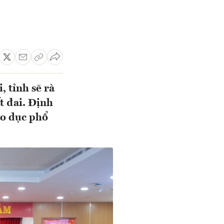
, tỉnh sẽ rà
ất đai. Định
áo dục phổ