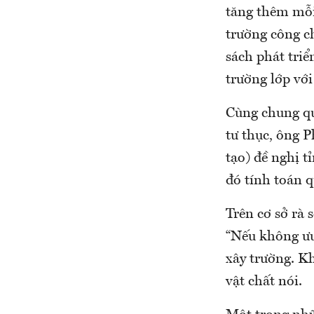
tăng thêm mỗi
trường công c
sách phát triể
trường lớp với
Cùng chung qu
tư thục, ông 
tạo) đề nghị t
đó tính toán q
Trên cơ sở rà 
“Nếu không ưu 
xây trường. Kh
vật chất nói.