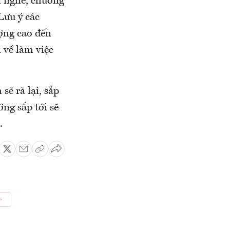
h nghề, chương
Lưu ý các
ượng cao đến
i về làm việc
sẽ rà lại, sắp
ớng sắp tới sẽ
.