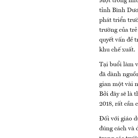
Một trong nhữ
tỉnh Bình Dươn
phát triển tr
trường của tr
quyết vấn đề 
khu chế xuất.
Tại buổi làm 
đã dành nguồn
gian một vài n
Bởi đây sẽ là 
2018, rất cần c
Đối với giáo d
đúng cách và 