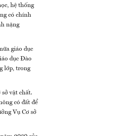
học, hệ thống
ng có chính
ánh nặng
nữa giáo dục
Giáo dục Đào
g lớp, trong
 sở vật chất.
không có đất để
rưởng Vụ Cơ sở