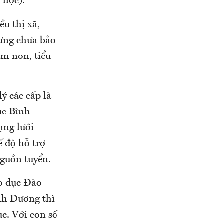
 học).
u thị xã,
hưng chưa bảo
ầm non, tiểu
ý các cấp là
ục Bình
ạng lưới
ế độ hỗ trợ
nguồn tuyển.
o dục Đào
ình Dương thì
ục. Với con số