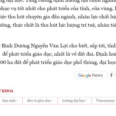
ờng đại học. Tăng cường định hướng lựa chọn ngàn
phục vụ tốt nhất cho phát triển của tỉnh, của vùng. 
iệc thu hút chuyên gia đầu ngành, nhân lực chất l
ường, thực chất là thu hút lực lượng trí tuệ, nhân tà
 Bình Dương Nguyễn Văn Lợi cho biết, sắp tới, tỉnh 
để phát triển giáo dục, nhất là về đất đai. Định hư
00 ha đất để phát triển giáo dục phổ thông, đại học
Ừ KHOÁ
dân sinh
đầu tư giáo dục
trường đại học
Vneconomy