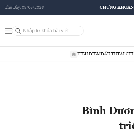
Thứ Bảy, 08/08/2026
CHỨNG KHOÁN
TIÊU ĐIỂM
ĐẦU TƯ
TÀI CH
Bình Dươn
tri