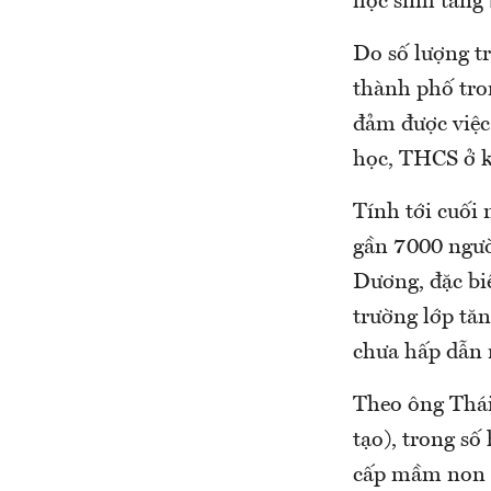
học sinh tăng
Do số lượng t
thành phố tro
đảm được việc
học, THCS ở k
Tính tới cuối 
gần 7000 ngườ
Dương, đặc bi
trường lớp tăn
chưa hấp dẫn 
Theo ông Thái
tạo), trong số
cấp mầm non là