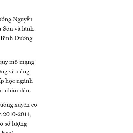
rưởng Nguyễn
 Sơn và lãnh
h Bình Dương
 quy mô mạng
ượng và nâng
cấp học ngành
em nhân dân.
hường xuyên có
c 2010-2011,
ó số lượng