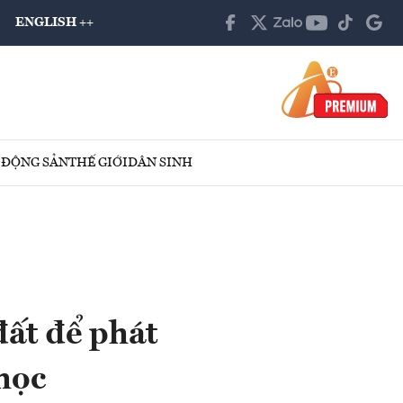
ENGLISH ++
 ĐỘNG SẢN
THẾ GIỚI
DÂN SINH
ất để phát
 học