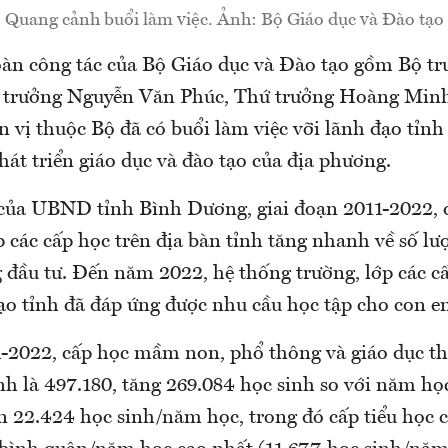
Quang cảnh buổi làm việc. Ảnh: Bộ Giáo dục và Đào tạo
oàn công tác của Bộ Giáo dục và Đào tạo gồm Bộ t
 trưởng Nguyễn Văn Phúc, Thứ trưởng Hoàng Minh
n vị thuộc Bộ đã có buổi làm việc vỡi lãnh đạo tỉn
hát triển giáo dục và đào tạo của địa phương.
 của UBND tỉnh Bình Dương, giai đoạn 2011-2022,
p các cấp học trên địa bàn tỉnh tăng nhanh về số l
g đầu tư. Đến năm 2022, hệ thống trường, lớp các 
tạo tỉnh đã đáp ứng được nhu cầu học tập cho con 
2022, cấp học mầm non, phổ thông và giáo dục t
nh là 497.180, tăng 269.084 học sinh so với năm họ
n 22.424 học sinh/năm học, trong đó cấp tiểu học c