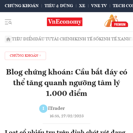
CHỨNG KHOÁN
TIÊU & DÙNG
XE
VNE TV
TECH CO
TIÊU ĐIỂM
ĐẦU TƯ
TÀI CHÍNH
KINH TẾ SỐ
KINH TẾ XANH
CHỨNG KHOÁN
Blog chứng khoán: Cầu bắt đáy có
thể tăng quanh ngưỡng tâm lý
1.000 điểm
iTrader
I
16:55, 27/02/2023
Loạt cổ phiếu trụ trên đỉnh chót vót đang