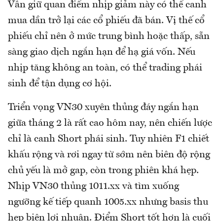
Vẫn giữ quan điểm nhịp giảm này có thể canh
mua dần trở lại các cổ phiếu đã bán. Vị thế cổ
phiếu chỉ nên ở mức trung bình hoặc thấp, sẵn
sàng giao dịch ngắn hạn để hạ giá vốn. Nếu
nhịp tăng không an toàn, có thể trading phái
sinh để tận dụng cơ hội.
Triển vọng VN30 xuyên thủng đáy ngắn hạn
giữa tháng 2 là rất cao hôm nay, nên chiến lược
chỉ là canh Short phái sinh. Tuy nhiên F1 chiết
khấu rộng và rơi ngay từ sớm nên biên độ rộng
chủ yếu là mở gap, còn trong phiên khá hẹp.
Nhịp VN30 thủng 1011.xx và tìm xuống
ngưỡng kế tiếp quanh 1005.xx nhưng basis thu
hẹp biên lợi nhuận. Điểm Short tốt hơn là cuối