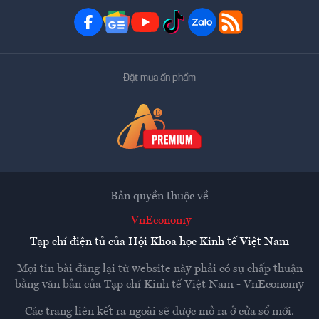
Đặt mua ấn phẩm
Bản quyền thuộc về
VnEconomy
Tạp chí điện tử của Hội Khoa học Kinh tế Việt Nam
Mọi tin bài đăng lại từ website này phải có sự chấp thuận
bằng văn bản của
Tạp chí Kinh tế Việt Nam - VnEconomy
Các trang liên kết ra ngoài sẽ được mở ra ở cửa sổ mới.