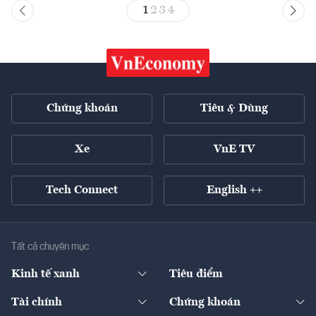
1
2
3
4
Chứng khoán
Tiêu & Dùng
Xe
VnE TV
Tech Connect
English ++
Tất cả chuyên mục
Kinh tế xanh
Tiêu điểm
Chuyển động xanh
Tài chính
Chứng khoán