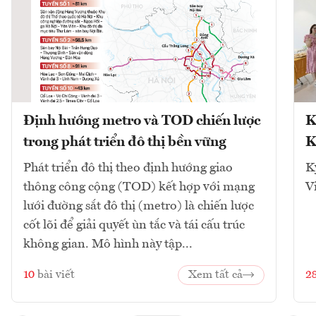
Định hướng metro và TOD chiến lược
K
trong phát triển đô thị bền vững
K
Phát triển đô thị theo định hướng giao
K
thông công cộng (TOD) kết hợp với mạng
V
lưới đường sắt đô thị (metro) là chiến lược
cốt lõi để giải quyết ùn tắc và tái cấu trúc
không gian. Mô hình này tập...
10
bài viết
Xem tất cả
2