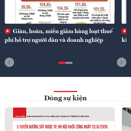
Giãn, hoãn, miễn giảm hàng loạt thuế
phí hỗ trợ người dân và doanh nghiệp
kin
Dòng sự kiện