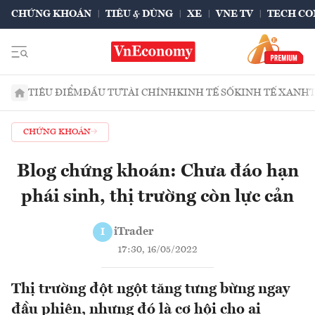
CHỨNG KHOÁN
TIÊU & DÙNG
XE
VNE TV
TECH CO
TIÊU ĐIỂM
ĐẦU TƯ
TÀI CHÍNH
KINH TẾ SỐ
KINH TẾ XANH
CHỨNG KHOÁN
Blog chứng khoán: Chưa đáo hạn
phái sinh, thị trường còn lực cản
iTrader
I
17:30, 16/05/2022
Thị trường đột ngột tăng tưng bừng ngay
đầu phiên, nhưng đó là cơ hội cho ai