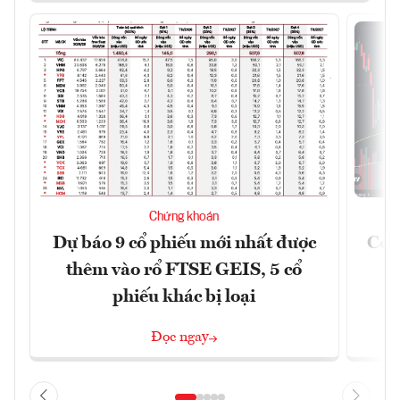
Chứng khoán
Dự báo 9 cổ phiếu mới nhất được
Có t
thêm vào rổ FTSE GEIS, 5 cổ
phiếu khác bị loại
Đọc ngay