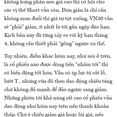
không hưng phấn neo giá cao thì cơ hội cho
các vị thế Short vẫn còn. Đơn giản là chỉ cần
không mua đuổi thì giá tự tụt xuống, VN30 vẫn
sẽ “phải” giảm, ít nhất là tới gần ngày đáo hạn.
Kịch bản này đã từng xảy ra với kỳ hạn tháng
4, không cần thiết phải “gồng” ngược xu thế.
Tuy nhiên, điểm khác hôm nay, như nói ở trên,
là cổ phiếu nào được dòng tiền “nhắm tới” thì
có biến động tốt hơn. Vẫn có áp lực từ cắt lỗ,
lướt T , nhưng vừa đủ theo dao động chiều tăng
chứ không đủ mạnh để đảo ngược sang giảm.
Những phiên tới khả năng rất cao cổ phiếu vẫn
dao động như hôm nay trên nền thanh khoản
thấp. Chú ý chiều giảm giá hoặc lùi giá, nếu