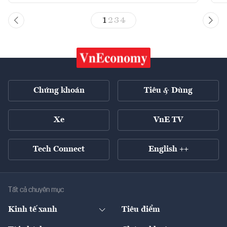
1
2
3
4
Chứng khoán
Tiêu & Dùng
Xe
VnE TV
Tech Connect
English ++
Tất cả chuyên mục
Kinh tế xanh
Tiêu điểm
Chuyển động xanh