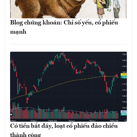
Blog chứng khoán: Chỉ số yếu, cổ phiếu
mạnh
Có tiền bắt đáy, loạt cổ phiếu đảo chiều
thành công