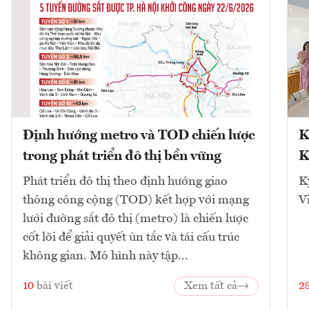
Định hướng metro và TOD chiến lược
K
trong phát triển đô thị bền vững
K
Phát triển đô thị theo định hướng giao
K
thông công cộng (TOD) kết hợp với mạng
V
lưới đường sắt đô thị (metro) là chiến lược
cốt lõi để giải quyết ùn tắc và tái cấu trúc
không gian. Mô hình này tập...
10
bài viết
Xem tất cả
2