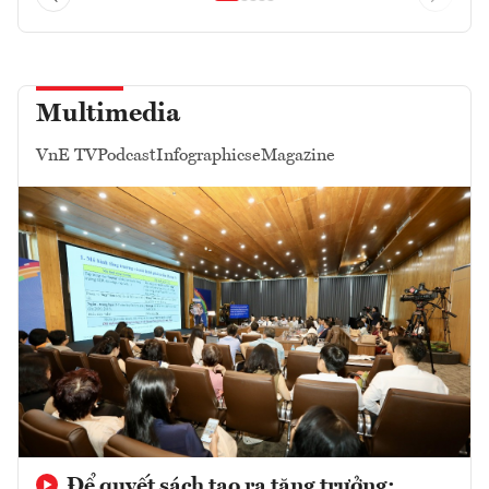
Multimedia
VnE TV
Podcast
Infographics
eMagazine
Để quyết sách tạo ra tăng trưởng: