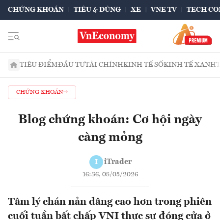
CHỨNG KHOÁN
TIÊU & DÙNG
XE
VNE TV
TECH CO
TIÊU ĐIỂM
ĐẦU TƯ
TÀI CHÍNH
KINH TẾ SỐ
KINH TẾ XANH
CHỨNG KHOÁN
Blog chứng khoán: Cơ hội ngày
càng mỏng
iTrader
I
16:36, 08/05/2026
Tâm lý chán nản dâng cao hơn trong phiên
cuối tuần bất chấp VNI thực sự đóng cửa ở