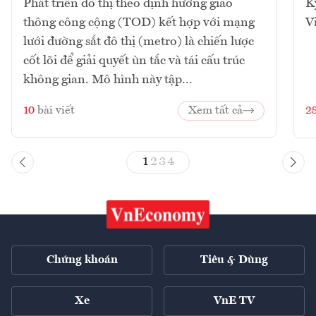
Phát triển đô thị theo định hướng giao
K
thông công cộng (TOD) kết hợp với mạng
V
lưới đường sắt đô thị (metro) là chiến lược
cốt lõi để giải quyết ùn tắc và tái cấu trúc
không gian. Mô hình này tập...
10
bài viết
Xem tất cả
2
1
2
3
4
Chứng khoán
Tiêu & Dùng
Xe
VnE TV