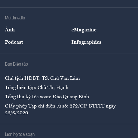
Tư vấn Tiêu & Dùng
Infographics
Hạ tầng
Sức khỏe
Khung pháp lý
Doanh nghiệp
Địa phương
Thị trường
Bảo hiểm
Multimedia
Sự kiện
Nhân lực
Ảnh
eMagazine
Đẹp +
An sinh
Podcast
Infographics
Giải trí
Y tế
Nhà
Ban Biên tập
Ẩm thực
Chủ tịch HĐBT: TS. Chử Văn Lâm
Tổng biên tập: Chử Thị Hạnh
Tổng thư ký tòa soạn: Đào Quang Bính
Giấy phép Tạp chí điện tử số: 272/GP-BTTTT ngày
26/6/2020
Liên hệ tòa soạn