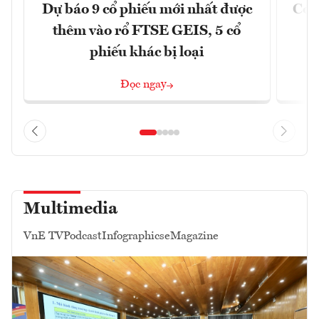
Dự báo 9 cổ phiếu mới nhất được
Có t
thêm vào rổ FTSE GEIS, 5 cổ
phiếu khác bị loại
Đọc ngay
Multimedia
VnE TV
Podcast
Infographics
eMagazine