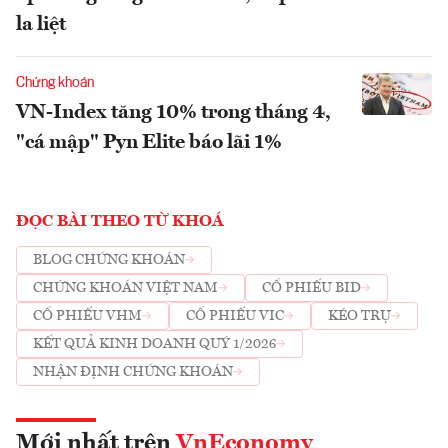
la liệt
Chứng khoán
VN-Index tăng 10% trong tháng 4,
"cá mập" Pyn Elite báo lãi 1%
ĐỌC BÀI THEO TỪ KHOÁ
BLOG CHỨNG KHOÁN
CHỨNG KHOÁN VIỆT NAM
CỔ PHIẾU BID
CỔ PHIẾU VHM
CỔ PHIẾU VIC
KÉO TRỤ
KẾT QUẢ KINH DOANH QUÝ 1/2026
NHẬN ĐỊNH CHỨNG KHOÁN
Mới nhất trên
VnEconomy