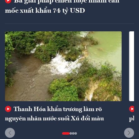
Ba giải pháp chiến lược nhằm cán
mốc xuất khẩu 74 tỷ USD
Thanh Hóa khẩn trương làm rõ
nguyên nhân nước suối Xú đổi màu
phí