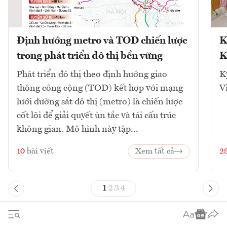
Định hướng metro và TOD chiến lược
K
trong phát triển đô thị bền vững
K
Phát triển đô thị theo định hướng giao
K
thông công cộng (TOD) kết hợp với mạng
V
lưới đường sắt đô thị (metro) là chiến lược
cốt lõi để giải quyết ùn tắc và tái cấu trúc
không gian. Mô hình này tập...
10
bài viết
Xem tất cả
2
1
2
3
4