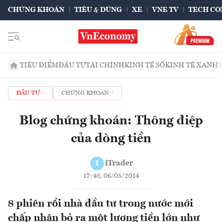
CHỨNG KHOÁN
TIÊU & DÙNG
XE
VNE TV
TECH CO
TIÊU ĐIỂM
ĐẦU TƯ
TÀI CHÍNH
KINH TẾ SỐ
KINH TẾ XANH
ĐẦU TƯ
CHỨNG KHOÁN
Blog chứng khoán: Thông điệp
của dòng tiền
iTrader
I
17:48, 06/05/2014
8 phiên rồi nhà đầu tư trong nước mới
chấp nhận bỏ ra một lượng tiền lớn như