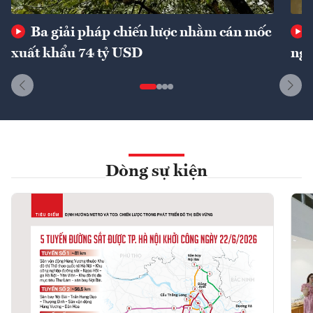
Ba giải pháp chiến lược nhằm cán mốc
xuất khẩu 74 tỷ USD
ngu
Dòng sự kiện