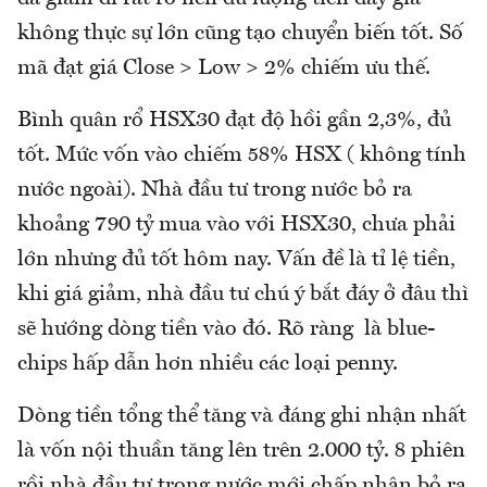
không thực sự lớn cũng tạo chuyển biến tốt. Số
mã đạt giá Close > Low > 2% chiếm ưu thế.
Bình quân rổ HSX30 đạt độ hồi gần 2,3%, đủ
tốt. Mức vốn vào chiếm 58% HSX ( không tính
nước ngoài). Nhà đầu tư trong nước bỏ ra
khoảng 790 tỷ mua vào với HSX30, chưa phải
lớn nhưng đủ tốt hôm nay. Vấn đề là tỉ lệ tiền,
khi giá giảm, nhà đầu tư chú ý bắt đáy ở đâu thì
sẽ hướng dòng tiền vào đó. Rõ ràng là blue-
chips hấp dẫn hơn nhiều các loại penny.
Dòng tiền tổng thể tăng và đáng ghi nhận nhất
là vốn nội thuần tăng lên trên 2.000 tỷ. 8 phiên
rồi nhà đầu tư trong nước mới chấp nhận bỏ ra