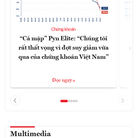
Chứng khoán
“Cá mập” Pyn Elite: “Chúng tôi
15
rất thất vọng vì đợt suy giảm vừa
mặt
qua của chứng khoán Việt Nam”
Đọc ngay
Multimedia