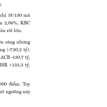
.
chỉ 18/130 mã
ảm 2,06%, KBC
n rất lớn.
ên sáng nhưng
ng (-720,2 tỷ).
ACB -130,7 tỷ,
BSR +133,3 tỷ,
900 điểm. Tuy
ượt ngưỡng này