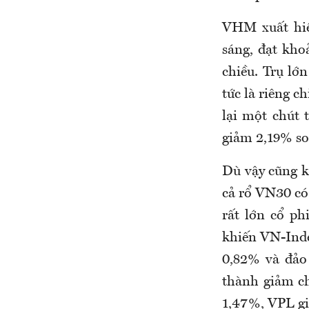
VHM xuất hiệ
sáng, đạt kho
chiều. Trụ lớ
tức là riêng c
lại một chút 
giảm 2,19% so
Dù vậy cũng k
cả rổ VN30 có 
rất lớn cổ ph
khiến VN-Inde
0,82% và đảo
thành giảm c
1,47%, VPL gi