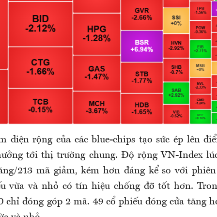
m diện rộng của các blue-chips tạo sức ép lên đi
ưởng tới thị trường chung. Độ rộng VN-Index lú
ăng/213 mã giảm, kém hơn đáng kể so với phiên 
u vừa và nhỏ có tín hiệu chống đỡ tốt hơn. Tro
 chỉ đóng góp 2 mã. 49 cổ phiếu đóng cửa tăng 