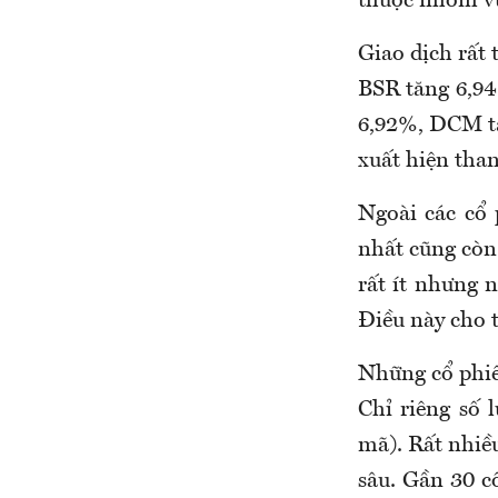
thuộc nhóm v
Giao dịch rất
BSR tăng 6,9
6,92%, DCM tă
xuất hiện tha
Ngoài các cổ
nhất cũng còn
rất ít nhưng 
Điều này cho 
Những cổ phiế
Chỉ riêng số 
mã). Rất nhiề
sâu. Gần 30 c