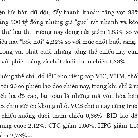
n lực bán dữ dội, đẩy thanh khoản tăng vọt 33%
ảng 800 tỷ đồng nhưng giá “gục” rất nhanh và kéo
n thứ hai thị trường này đóng cửa giảm 1,83% so v
hiều nay “bốc hơi” 4,22% so với mức chốt buổi sáng.
trong vài phút cuối nhưng tổng thể chiều nay cũn
 với phiên sáng và chốt dưới tham chiếu 1,33%.
hông thể chỉ “đổ lỗi” cho riêng cặp VIC, VHM, thố
tới 26 cổ phiếu lao dốc chiều nay, trong khi chỉ 2 m
iếu hạ độ cao, lại toàn là những mã vốn hóa hàn
x chịu sức ép không nhỏ. VCB chiều nay cũng trư
 chiều xuống dưới tham chiếu 0,66%. BID lao d
hung cuộc 2,12%. CTG giảm 1,66%, HPG giảm 1,
ảm 2,73%...