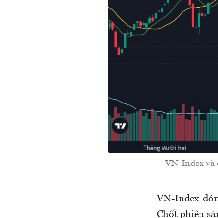
VN-Index và 
VN-Index đóng
Chốt phiên sá