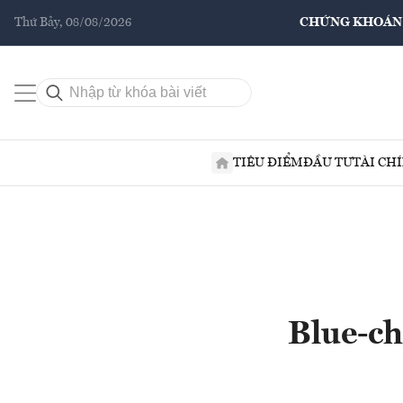
Thứ Bảy, 08/08/2026
CHỨNG KHOÁN
TIÊU ĐIỂM
ĐẦU TƯ
TÀI CH
Blue-ch