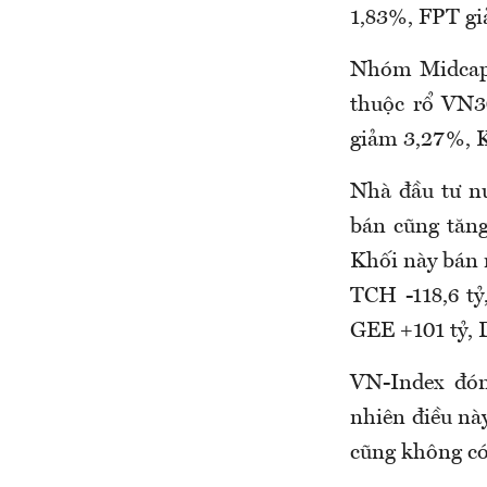
1,83%, FPT gi
Nhóm Midcap,
thuộc rổ VN3
giảm 3,27%, 
Nhà đầu tư n
bán cũng tăng.
Khối này bán 
TCH -118,6 tỷ
GEE +101 tỷ, 
VN-Index đón
nhiên điều nà
cũng không có