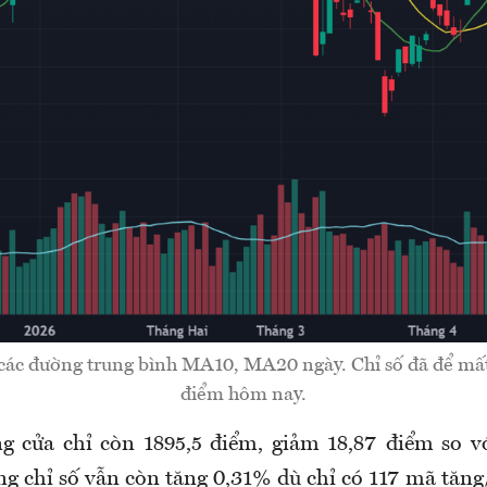
các đường trung bình MA10, MA20 ngày. Chỉ số đã để mấ
điểm hôm nay.
 cửa chỉ còn 1895,5 điểm, giảm 18,87 điểm so v
ng chỉ số vẫn còn tăng 0,31% dù chỉ có 117 mã tăn