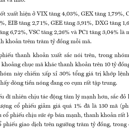
ừa và nhỏ.
 tốt xuất hiện ở VIX tăng 4,03%, GEX tăng 1,79%, C
4%, EIB tăng 2,71%, GEE tăng 3,91%, DXG tăng 1,
ng 6,72%, VSC tăng 2,26% và PC1 tăng 3,04% là 
nh khoản trêm trăm tỷ đồng mỗi mã.
 phiếu thanh khoản xuất sắc nói trên, trong nh
 khoảng chục mã khác thanh khoản trên 10 tỷ đồng
nhóm này chiếm xấp xỉ 30% tổng giá trị khớp lện
thấy dòng tiền nóng đang co cụm rất tập trung.
u dĩ nhiên chịu tác động tâm lý mạnh hơn, sắc đỏ l
lượng cổ phiếu giảm giá quá 1% đã là 130 mã (ph
u cổ phiếu chịu sức ép bán mạnh, thanh khoản rất l
ổ phiếu giao dịch trên ngưỡng trăm tỷ đồng, tro