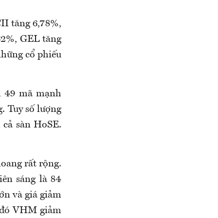
II tăng 6,78%,
62%, GEL tăng
những cổ phiếu
óm 49 mã mạnh
. Tuy số lượng
h cả sàn HoSE.
oang rất rộng.
iên sáng là 84
ớn và giá giảm
ng đó VHM giảm