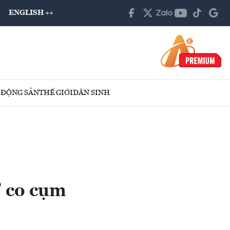
ENGLISH ++
 ĐỘNG SẢN
THẾ GIỚI
DÂN SINH
” co cụm