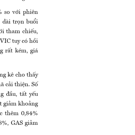
 so với phiên
 dài trọn buổi
ới tham chiếu,
 VIC tuy có hồi
g rất kém, giá
ng kê cho thấy
ã cải thiện. Số
g đầu, tất yếu
ợt giảm khoảng
ốc thêm 0,84%
28%, GAS giảm