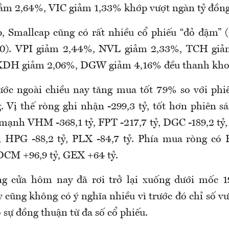
ảm 2,64%, VIC giảm 1,33% khớp vượt ngàn tỷ đồng
 Smallcap cũng có rất nhiều cổ phiếu “đỏ đậm” (
0). VPI giảm 2,44%, NVL giảm 2,33%, TCH gi
KDH giảm 2,06%, DGW giảm 4,16% đều thanh khoả
ước ngoài chiều nay tăng mua tốt 79% so với phi
 Vị thế ròng ghi nhận -299,3 tỷ, tốt hơn phiên sá
mạnh VHM -368,1 tỷ, FPT -217,7 tỷ, DGC -189,2 tỷ, 
, HPG -88,2 tỷ, PLX -84,7 tỷ. Phía mua ròng có 
DCM +96,9 tỷ, GEX +64 tỷ.
g cửa hôm nay đã rơi trở lại xuống dưới mốc 1
y cũng không có ý nghĩa nhiều vì trước đó chỉ số v
 sự đồng thuận từ đa số cổ phiếu.