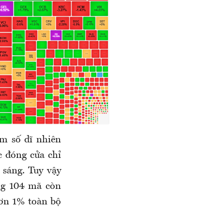
ểm số dĩ nhiên
c đóng cửa chỉ
sáng. Tuy vậy
ng 104 mã còn
hơn 1% toàn bộ