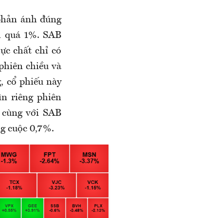
phản ánh đúng
ảm quá 1%. SAB
ực chất chỉ có
phiên chiều và
g, cổ phiếu này
n riêng phiên
i cùng với SAB
g cuộc 0,7%.