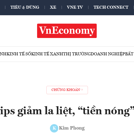
TIÊU & DÙNG
XE
VNE TV
TECH CONNECT
ÍNH
KINH TẾ SỐ
KINH TẾ XANH
THỊ TRƯỜNG
DOANH NGHIỆP
BẤT
CHỨNG KHOÁN
ips giảm la liệt, “tiền nóng
Kim Phong
K