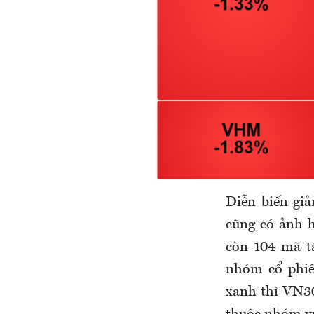
Diễn biến giả
cũng có ảnh h
còn 104 mã t
nhóm cổ phiế
xanh thì VN30