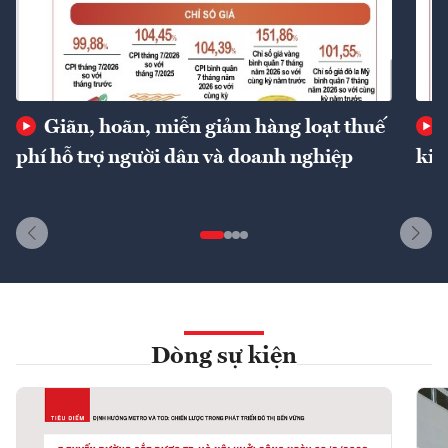
Giãn, hoãn, miễn giảm hàng loạt thuế
phí hỗ trợ người dân và doanh nghiệp
kin
Dòng sự kiện