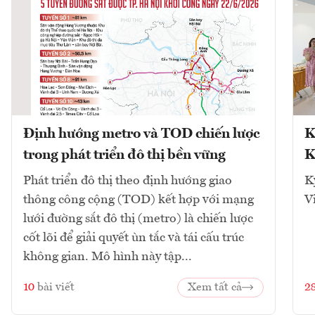
Định hướng metro và TOD chiến lược
K
trong phát triển đô thị bền vững
K
Phát triển đô thị theo định hướng giao
K
thông công cộng (TOD) kết hợp với mạng
V
lưới đường sắt đô thị (metro) là chiến lược
cốt lõi để giải quyết ùn tắc và tái cấu trúc
không gian. Mô hình này tập...
10
bài viết
Xem tất cả
2