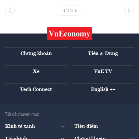
1
2
3
4
Chứng khoán
Tiêu & Dùng
Xe
VnE TV
Tech Connect
English ++
Tất cả chuyên mục
Kinh tế xanh
Tiêu điểm
Chuyển động xanh
Tài chính
Chứng khoán