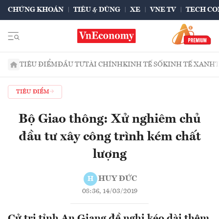
CHỨNG KHOÁN
TIÊU & DÙNG
XE
VNE TV
TECH CO
TIÊU ĐIỂM
ĐẦU TƯ
TÀI CHÍNH
KINH TẾ SỐ
KINH TẾ XANH
TIÊU ĐIỂM
Bộ Giao thông: Xử nghiêm chủ
đầu tư xây công trình kém chất
lượng
HUY ĐỨC
H
08:36, 14/03/2019
Cử tri tỉnh An Giang đề nghị kéo dài thêm