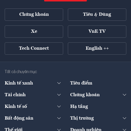
Chứng khoán
Tiêu & Dùng
Xe
VnE TV
Tech Connect
English ++
Tất cả chuyên mục
Kinh tế xanh
Tiêu điểm
Chuyển động xanh
Tài chính
Chứng khoán
Pháp lý
Ngân hàng
Doanh nghiệp niêm yết
Kinh tế số
Hạ tầng
Thương hiệu xanh
Thị trường vốn
Thị trường
Sản phẩm - Thị trường
Bất động sản
Thị trường
Diễn đàn
Thuế
Đầu tư
Tài sản số
Chính sách
Xuất nhập khẩu
Thế giới
Doanh nghiệp