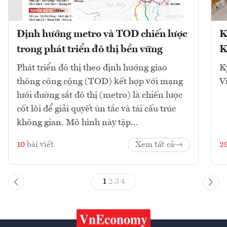
Định hướng metro và TOD chiến lược
K
trong phát triển đô thị bền vững
K
Phát triển đô thị theo định hướng giao
K
thông công cộng (TOD) kết hợp với mạng
V
lưới đường sắt đô thị (metro) là chiến lược
cốt lõi để giải quyết ùn tắc và tái cấu trúc
không gian. Mô hình này tập...
10
bài viết
Xem tất cả
2
1
2
3
4