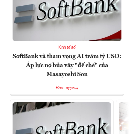
Kinh tế số
SoftBank và tham vọng AI trăm tỷ USD:
Áp lực nợ bủa vây "đế chế" của
Masayoshi Son
Đọc ngay