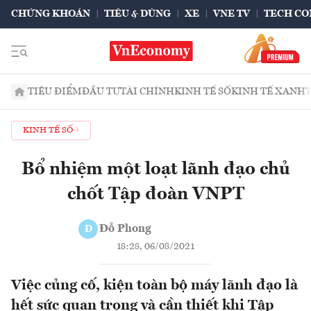
CHỨNG KHOÁN
TIÊU & DÙNG
XE
VNE TV
TECH CO
TIÊU ĐIỂM
ĐẦU TƯ
TÀI CHÍNH
KINH TẾ SỐ
KINH TẾ XANH
KINH TẾ SỐ
Bổ nhiệm một loạt lãnh đạo chủ
chốt Tập đoàn VNPT
Đỗ Phong
Đ
18:28, 06/08/2021
Việc củng cố, kiện toàn bộ máy lãnh đạo là
hết sức quan trọng và cần thiết khi Tập