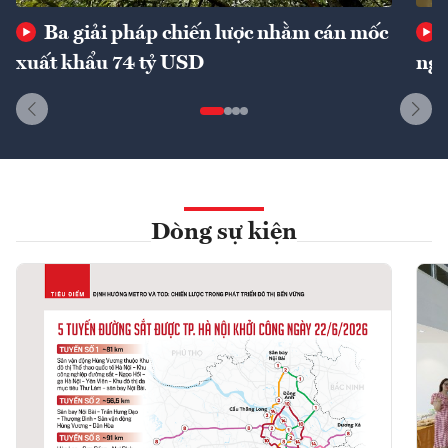
Ba giải pháp chiến lược nhằm cán mốc
xuất khẩu 74 tỷ USD
ngu
Dòng sự kiện