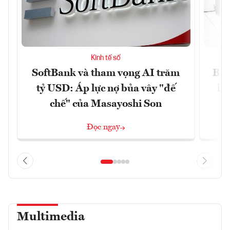
Kinh tế số
SoftBank và tham vọng AI trăm
Bùn
tỷ USD: Áp lực nợ bủa vây "đế
li
chế" của Masayoshi Son
Đọc ngay
Multimedia