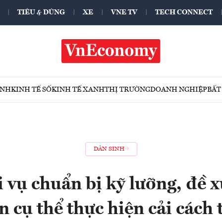
TIÊU & DÙNG
XE
VNE TV
TECH CONNECT
ÍNH
KINH TẾ SỐ
KINH TẾ XANH
THỊ TRƯỜNG
DOANH NGHIỆP
BẤT
DÂN SINH
 vụ chuẩn bị kỹ lưỡng, đề x
 cụ thể thực hiện cải cách 