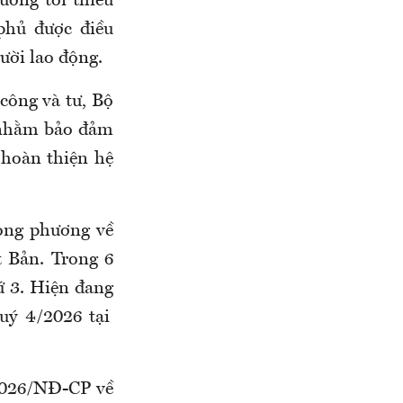
ương tối thiểu
hủ được điều
gười lao động
.
công và tư, Bộ
 nhằm bảo đảm
 hoàn thiện hệ
ong phương về
 Bản
.
Trong 6
́ 3
.
Hiện đang
uý 4/
2026 tại
026/NĐ-CP về