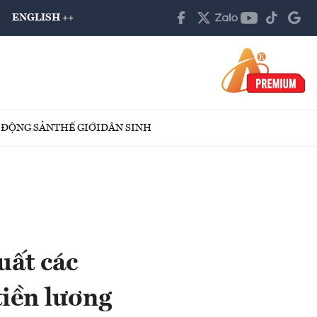
ENGLISH ++
 ĐỘNG SẢN
THẾ GIỚI
DÂN SINH
uất các
tiền lương