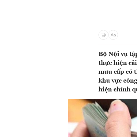
Bộ Nội vụ tập
thực hiện cả
mưu cấp có th
khu vực công,
hiện chính qu