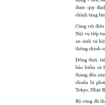
động - tiền l
được quy địn
chỉnh tăng bì
Cùng với điều
Nội vụ t
iếp t
an sinh xã hộ
thống chính s
Đồng thời, t
i
bảo hiểm xã
tháng đầu năm
chuẩn bị
phư
Tokyo, Nhật B
Bộ cũng đã t
h