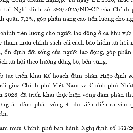
ương trong doanh nghiệp. Từ ngày 1/1/2026, mức l
h tại Nghị định số 293/2025/NĐ-CP của Chính p
nh quân 7,2%, góp phần nâng cao tiền lương cho n
 chỉnh tiền lương cho người lao động ở cả khu vực 
ục tham mưu chính sách cải cách bảo hiểm xã hội
i, ổn định đời sống của người lao động, góp phần
ách xã hội theo hướng đồng bộ, bền vững.
ếp tục triển khai Kế hoạch đàm phán Hiệp định s
 hội giữa Chính phủ Việt Nam và Chính phủ Nhật
 2026, đã triển khai thực hiện vòng đàm phán thư
ơng án đàm phán vòng 4, dự kiến diễn ra vào
q
ản
.
am mưu Chính phủ ban hành Nghị định số 162/2