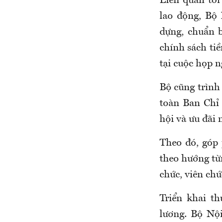
Liên quan tới
lao động,
Bộ 
dựng, chuẩn bị
chính sách tiê
tại cuộc họp 
Bộ cũng trình
toàn Ban Chỉ 
hội và ưu đãi
Th
eo đó
,
góp p
theo hướng từn
chức, viên chứ
Triển khai t
lương. Bộ Nộ