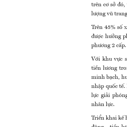
trên cơ sở đó,
lượng vũ trang
Trên 45% số x
được hưởng phụ
phương 2 cấp.
Với khu vực s
tiền lương t
minh bạch, hướ
nhập quốc tế
.
lực giải phó
nhân lực.
Triển khai kê