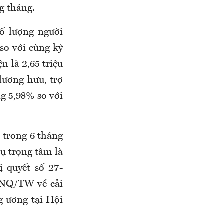
g tháng
.
số lượng người
so với cùng kỳ
n là 2,65 triệu
lương hưu, trợ
ng 5,98% so với
, trong 6 tháng
ụ trọng tâm là
 quyết số 27-
-NQ/TW về cải
g ương tại Hội