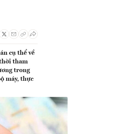
n cụ thể về
 thời tham
lương trong
bộ máy, thực