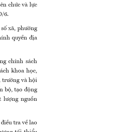
ên chức và lực
0/6.
số xã, phường
hính quyền địa
ống chính sách
cách khoa học,
ị trường và hội
́n bộ, tạo động
ất lượng nguồn
ều tra về lao