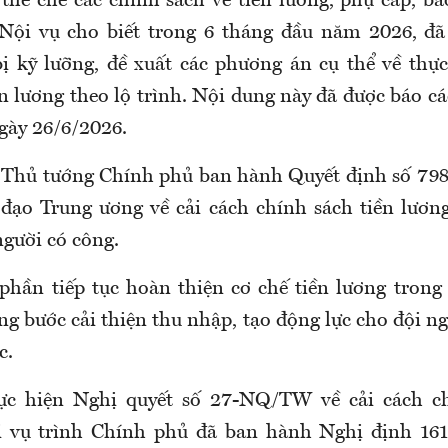
 thể
chế
các chính sách
về tiền lương, phụ cấp, ba
Nội vụ
cho biết trong 6 tháng đầu năm 2026, đ
 kỹ lưỡng, đề xuất các phương án cụ thể về thực
̀n lương theo lộ trình. Nội dung này đã được báo c
ngày 26/6/2026.
 Thủ tướng Chính phủ ban hành Quyết định số 7
đạo Trung ương về cải cách chính sách tiền lương
 người có công
.
hần tiếp tục hoàn thiện cơ chế tiền lương tron
g bước cải thiện thu nhập, tạo động lực cho đội n
c
.
hực hiện Nghị quyết số 27-NQ/TW về cải cách ch
i vụ trình Chính phủ đã ban hành Nghị định 16