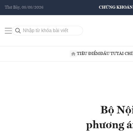
Thứ Bảy, 08/08/2026
CHỨNG KHOÁN
TIÊU ĐIỂM
ĐẦU TƯ
TÀI CH
Bộ Nội
phương án