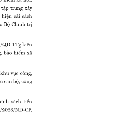
̉o hiểm xã hội,
ã
t
ập trung xây
 hiện cải cách
áo Bộ Chính trị
98/QĐ-TTg kiện
, bảo hiểm xã
g khu vực công,
gũ
cán bộ, công
ính sách tiền
1/2026/NĐ-CP,