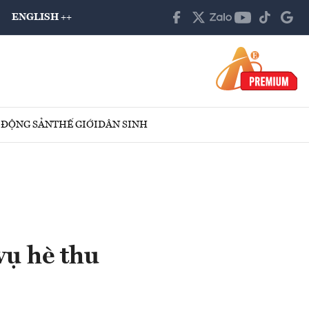
ENGLISH ++
 ĐỘNG SẢN
THẾ GIỚI
DÂN SINH
vụ hè thu