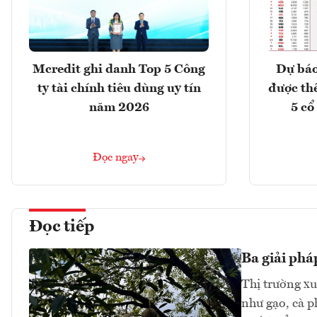
Mcredit ghi danh Top 5 Công
Dự báo
ty tài chính tiêu dùng uy tín
được th
năm 2026
5 cổ
Đọc ngay
Đọc tiếp
Ba giải phá
Thị trường xu
như gạo, cà p