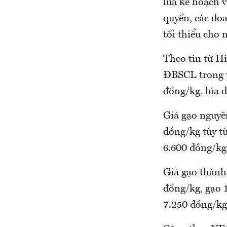
lúa kế hoạch 
quyền, các do
tối thiểu cho 
Theo tin từ H
ĐBSCL trong t
đồng/kg, lúa d
Giá gạo nguyên
đồng/kg tùy t
6.600 đồng/kg
Giá gạo thành
đồng/kg, gạo 
7.250 đồng/kg