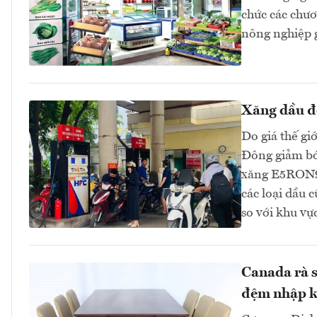
chức các chươn
nông nghiệp 
Xăng dầu đồ
Do giá thế gi
Đông giảm bớt
xăng E5RON92
các loại dầu 
so với khu v
Canada rà s
đệm nhập k