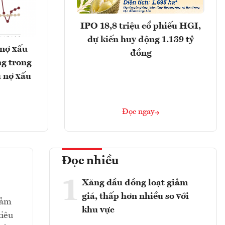
IPO 18,8 triệu cổ phiếu HGI,
dự kiến huy động 1.139 tỷ
 nợ xấu
đồng
g trong
 nợ xấu
Đọc ngay
Đọc nhiều
1
Xăng dầu đồng loạt giảm
giá, thấp hơn nhiều so với
iảm
khu vực
tiêu