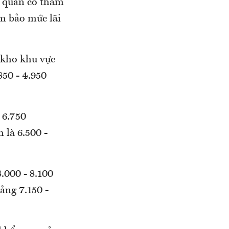
ơ quan có thẩm
m bảo mức lãi
 kho khu vực
50 - 4.950
 6.750
 là 6.500 -
.000 - 8.100
ảng 7.150 -