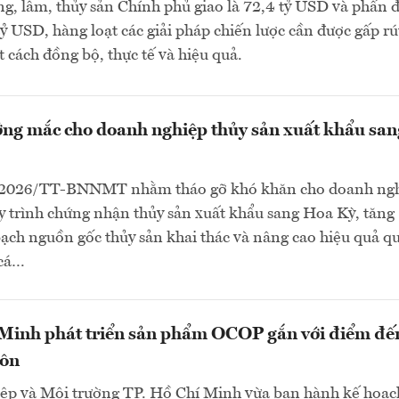
g, lâm, thủy sản Chính phủ giao là 72,4 tỷ USD và phấn 
ỷ USD, hàng loạt các giải pháp chiến lược cần được gấp rú
t cách đồng bộ, thực tế và hiệu quả.
ng mắc cho doanh nghiệp thủy sản xuất khẩu san
/2026/TT-BNNMT nhằm tháo gỡ khó khăn cho doanh ngh
 trình chứng nhận thủy sản xuất khẩu sang Hoa Kỳ, tăng
ch nguồn gốc thủy sản khai thác và nâng cao hiệu quả qu
 cá…
 Minh phát triển sản phẩm OCOP gắn với điểm đế
hôn
ệp và Môi trường TP. Hồ Chí Minh vừa ban hành kế hoạc