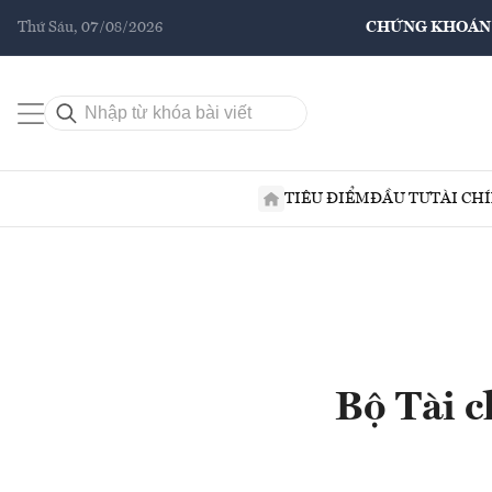
Thứ Sáu, 07/08/2026
CHỨNG KHOÁN
TIÊU ĐIỂM
ĐẦU TƯ
TÀI CH
Bộ Tài c