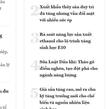
đấu
2
Xuất khẩu thủy sản duy trì
t
đà tăng nhưng vẫn đối mặt
với nhiều sức ép
3
Rà soát năng lực sản xuất
g
ethanol cho lộ trình xăng
sinh học E10
iệp,
4
Sửa Luật Dầu khí: Tháo gỡ
ản lý
điểm nghẽn, tạo đột phá cho
ngành năng lượng
5
Giá sắn tăng cao, mở ra chu
n du
kỳ tăng trưởng mới cho chế
biến và nguồn nhiên liệu
h tổ