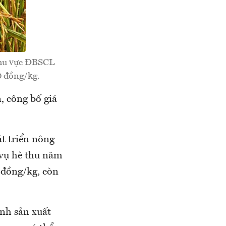
 khu vực ĐBSCL
0 đồng/kg.
, công bố giá
t triển nông
 vụ hè thu năm
 đồng/kg, còn
ành sản xuất