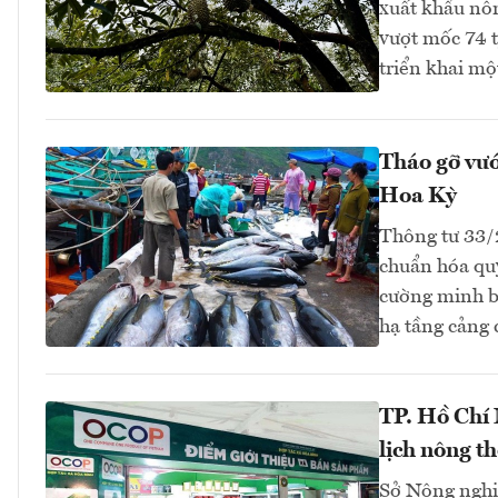
xuất khẩu nôn
vượt mốc 74 t
triển khai mộ
Tháo gỡ vướ
Hoa Kỳ
Thông tư 33
chuẩn hóa quy
cường minh bạ
hạ tầng cảng
TP. Hồ Chí
lịch nông t
Sở Nông nghi