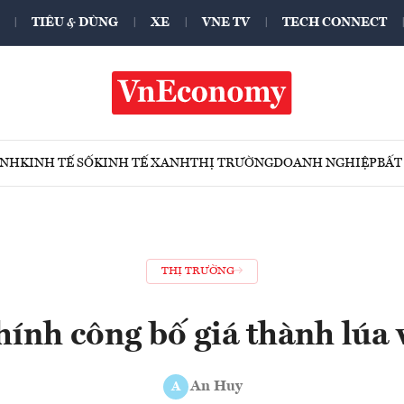
TIÊU & DÙNG
XE
VNE TV
TECH CONNECT
ÍNH
KINH TẾ SỐ
KINH TẾ XANH
THỊ TRƯỜNG
DOANH NGHIỆP
BẤT
THỊ TRƯỜNG
hính công bố giá thành lúa 
An Huy
A